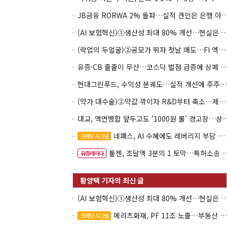
JB금융 RORWA 2% 돌파…실적 견인은 은
(AI 보험혁신)①생산성 최대 80% 개선…현실은 '실
(락업의 두얼굴)②공모가 뛰자 첫날 매도…FI 엑시트 전략 갈렸다
유증·CB 줄줄이 무산…코스닥 벌점 급증에 상폐
현대그린푸드, 수익성 본궤도…실적 개선에 주주환원까지
(약가 대수술)②약값 깎이자 R&D부터 축소…제약업계 비상경영 돌입
대교, 액면병합 앞두고도 '1000원 룰'
네패스, AI 수혜에도 레버리지 부담 여전
크레딧 시그널
툴젠, 조달액 3분의 1 토막…특허소송 비용부터 챙긴다
유증레이다
(AI 보험혁신)①생산성 최대 80% 개선…현실은 '실
메리츠화재, PF 11조 노출…부동산 사업성 저하 우려
크레딧 시그널