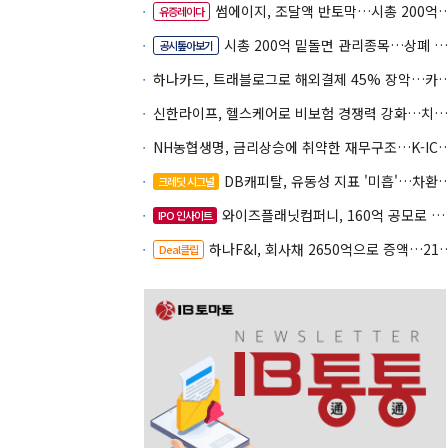
썸에이지, 조달액 반토막…시총 200억 못 넘으면 철회
유증레이다
시총 200억 밑돌면 관리종목…상폐 피하려면
공시톺아보기
하나카드, 트래블로그로 해외결제 45% 장악
신한라이프, 헬스케어로 비보험 경쟁력 강화…치매·간병 공략
NH농협생명, 금리상승에 취약한 재무구조…K-IC
DB캐피탈, 유동성 지표 '미흡'…차환 부담 커진다
크레딧 시그널
와이즈플래닛컴퍼니, 160억 공모로 글로벌 확장
IPO 인사이트
하나F&I, 회사채 2650억으로 증액…2150억은 차환
Deal클립