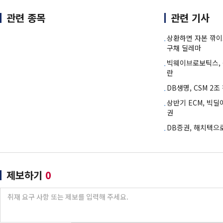
관련 종목
관련 기사
상환하면 자본 깎이
구채 딜레마
빅웨이브로보틱스, 몸
란
DB생명, CSM 
상반기 ECM, 빅딜
권
DB증권, 해치텍으로
제보하기
0