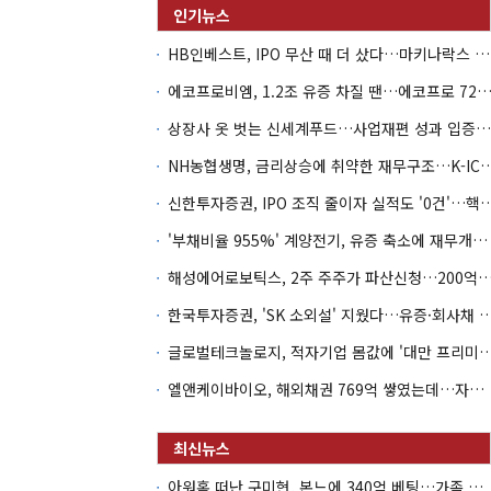
HB인베스트, IPO 무산 때 더 샀다…마키나락스 투자 2.7배 회수
에코프로비엠, 1.2조 유증 차질 땐…에코프로 7270억 '
상장사 옷 벗는 신세계푸드…사업재편 성과 입증할까
NH농협생명, 금리상승에 취약한 재무구조…K-IC
신한투자증권, IPO 조직 줄이자 실적도 '0건'
'부채비율 955%' 계양전기, 유증 축소에 재무개선 효과 '뚝'
해성에어로보틱스, 2주 주주가 파산신청…200억 CB 
한국투자증권, 'SK 소외설' 지웠다…유증·회사채 
글로벌테크놀로지, 적자기업 몸값에 '대만 프리미엄
엘앤케이바이오, 해외채권 769억 쌓였는데…자회사 4곳 자본잠식
아워홈 떠난 구미현, 본느에 340억 베팅…가족 지배체제 구축