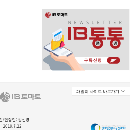
/편집인: 김선영
 2019.7.22