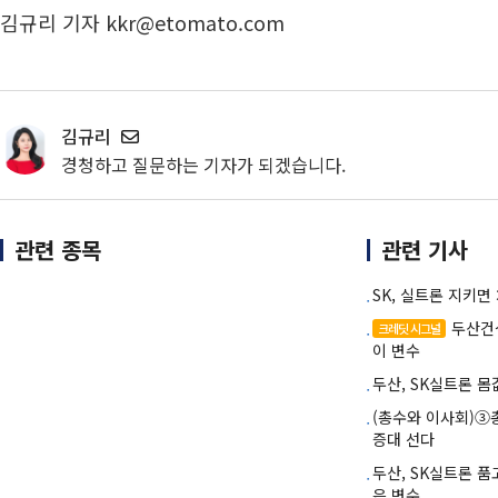
김규리 기자 kkr@etomato.com
김규리
경청하고 질문하는 기자가 되겠습니다.
관련 종목
관련 기사
SK, 실트론 지키면
두산건
크레딧 시그널
이 변수
두산, SK실트론 몸
(총수와 이사회)③
증대 선다
두산, SK실트론 
은 변수