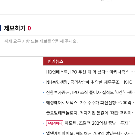
제보하기
0
HB인베스트, IPO 무산 때 더 샀다…마키나락스 투자 2.7배 회수
NH농협생명, 금리상승에 취약한 재무구조…K-IC
신한투자증권, IPO 조직 줄이자 실적도 '0건'
해성에어로보틱스, 2주 주주가 파산신청…200억 CB 
글로벌테크놀로지, 적자기업 몸값에 '대만 프리미엄
아모텍, 조달액 282억원 증발…투자 '속도 조절' 불가피
유증레이다
엘앤케이바이오, 해외채권 769억 쌓였는데…자회사 4곳 자본잠식