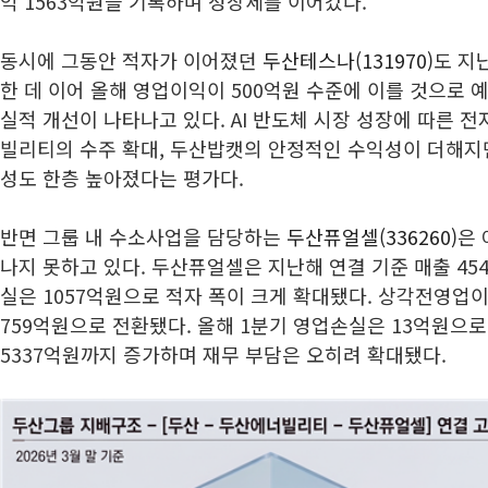
익 1563억원을 기록하며 성장세를 이어갔다.
동시에 그동안 적자가 이어졌던
두산테스나(131970)
도 지
한 데 이어 올해 영업이익이 500억원 수준에 이를 것으로 
실적 개선이 나타나고 있다. AI 반도체 시장 성장에 따른 
빌리티의 수주 확대, 두산밥캣의 안정적인 수익성이 더해지
성도 한층 높아졌다는 평가다.
반면 그룹 내 수소사업을 담당하는
두산퓨얼셀(336260)
은 
나지 못하고 있다. 두산퓨얼셀은 지난해 연결 기준 매출 4
실은 1057억원으로 적자 폭이 크게 확대됐다. 상각전영업이익(
759억원으로 전환됐다. 올해 1분기 영업손실은 13억원으
5337억원까지 증가하며 재무 부담은 오히려 확대됐다.