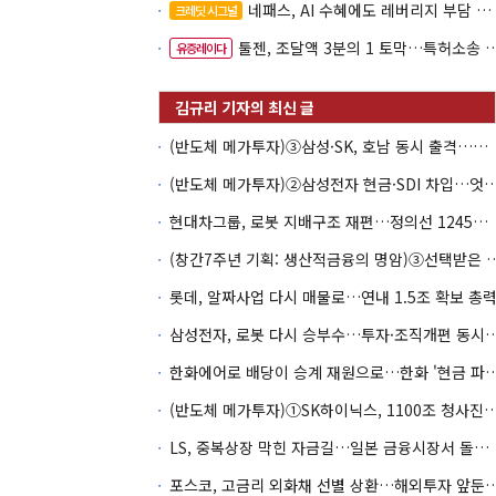
네패스, AI 수혜에도 레버리지 부담 여전
크레딧 시그널
툴젠, 조달액 3분의 1 토막…특허소송 비용부터 챙긴다
유증레이다
(반도체 메가투자)③삼성·SK, 호남 동시 출격…인력·협력사 쟁탈전
(반도체 메가투자)②삼성전자 현금·SDI 차입…엇갈린 2
현대차그룹, 로봇 지배구조 재편…정의선 1245억 추가 투입 유력
(창간7주년 기획: 생산적금융의 명암)③선택
롯데, 알짜사업 다시 매물로…연내 1.5조 확보 총
삼성전자, 로봇 다시 승부수…투자·조
한화에어로 배당이 승계 재원으로…한화 '현금
(반도체 메가투자)①SK하이닉스, 1100조 청사진의
LS, 중복상장 막힌 자금길…일본 금융시장서 돌파구 찾나
포스코, 고금리 외화채 선별 상환…해