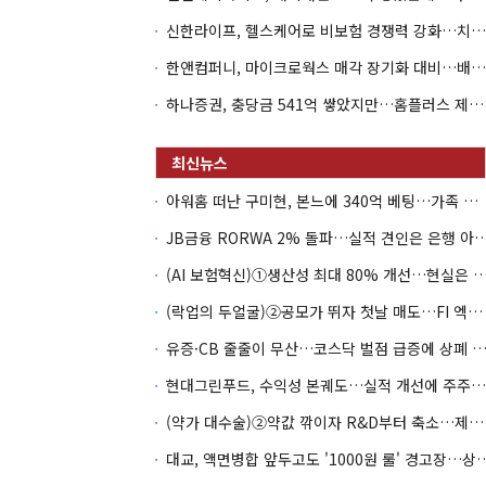
신한라이프, 헬스케어로 비보험 경쟁력 강화…치매·간병 공략
한앤컴퍼니, 마이크로웍스 매각 장기화 대비…배당 회수판 깔았다
하나증권, 충당금 541억 쌓았지만…홈플러스 제재는 추가 비용 불씨
아워홈 떠난 구미현, 본느에 340억 베팅…가족 지배체제 구축
JB금융 RORWA 2% 돌파…실적 견인은 은
(AI 보험혁신)①생산성 최대 80% 개선…현실은 '실
(락업의 두얼굴)②공모가 뛰자 첫날 매도…FI 엑시트 전략 갈렸다
유증·CB 줄줄이 무산…코스닥 벌점 급증에 상폐
현대그린푸드, 수익성 본궤도…실적 개선에 주주환원까지
(약가 대수술)②약값 깎이자 R&D부터 축소…제약업계 비상경영 돌입
대교, 액면병합 앞두고도 '1000원 룰'