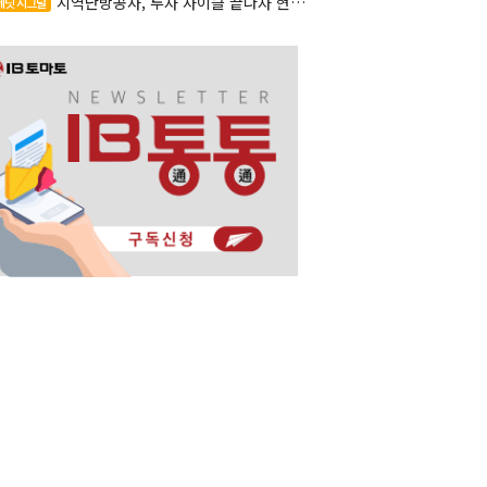
지역난방공사, 투자 사이클 끝나자 현금흐름 '숨통'
레딧 시그널