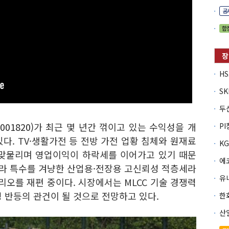
공
합
01820)
가 최근 몇 년간 꺾이고 있는 수익성을 개
다. TV·생활가전 등 전방 가전 업황 침체와 원재료
 맞물리며 영업이익이 하락세를 이어가고 있기 때문
프라 특수를 겨냥한 산업용·
전장용 고신뢰성 적층세라
유
리오를 재편 중이다. 시장에서는 MLCC 기술 경쟁력
 반등의 관건이 될 것으로 전망하고 있다.
산