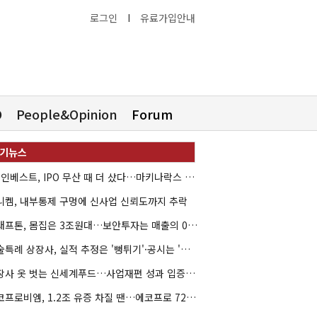
로그인
I
유료가입안내
O
People&Opinion
Forum
HB인베스트, IPO 무산 때 더 샀다…마키나락스 투자 2.7배 회수
니켐, 내부통제 구멍에 신사업 신뢰도까지 추락
크래프톤, 몸집은 3조원대…보안투자는 매출의 0.4%
기술특례 상장사, 실적 추정은 '뻥튀기'·공시는 '누락'
상장사 옷 벗는 신세계푸드…사업재편 성과 입증할까
에코프로비엠, 1.2조 유증 차질 땐…에코프로 7270억 '독박'