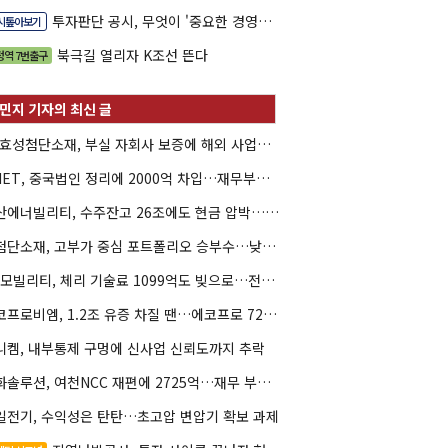
투자판단 공시, 무엇이 '중요한 경영사항'일까
시톺아보기
북극길 열리자 K조선 뜬다
정역 7번출구
HS효성첨단소재, 부실 자회사 보증에 해외 사업까지…부담 '가중'
SKIET, 중국법인 정리에 2000억 차입…재무부담 더 커졌다
두산에너빌리티, 수주잔고 26조에도 현금 압박…단기빚 4조 돌파
PI첨단소재, 고부가 중심 포트폴리오 승부수…낮은 가동률 '과제'
KG모빌리티, 체리 기술료 1099억도 빚으로…전동화 비용 '차입 의존'
에코프로비엠, 1.2조 유증 차질 땐…에코프로 7270억 '독박'
니켐, 내부통제 구멍에 신사업 신뢰도까지 추락
한화솔루션, 여천NCC 재편에 2725억…재무 부담 커지나
일전기, 수익성은 탄탄…초고압 변압기 확보 과제