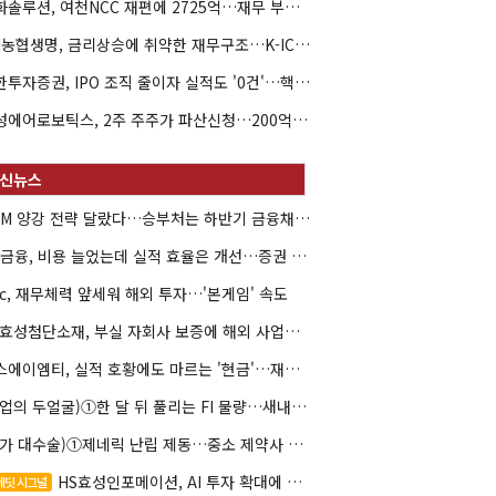
한화솔루션, 여천NCC 재편에 2725억…재무 부담 커지나
NH농협생명, 금리상승에 취약한 재무구조…K-ICS 변동성 '주의보'
신한투자증권, IPO 조직 줄이자 실적도 '0건'…핵심 인력까지 이탈
해성에어로보틱스, 2주 주주가 파산신청…200억 CB 분쟁 확산
DCM 양강 전략 달랐다…승부처는 하반기 금융채 빅딜
KB금융, 비용 늘었는데 실적 효율은 개선…증권 호황 효과
hc, 재무체력 앞세워 해외 투자…'본게임' 속도
HS효성첨단소재, 부실 자회사 보증에 해외 사업까지…부담 '가중'
에스에이엠티, 실적 호황에도 마르는 '현금'…재고·달러빚 부담 확대
(락업의 두얼굴)①한 달 뒤 풀리는 FI 물량…새내기주 오버행 경계
(약가 대수술)①제네릭 난립 제동…중소 제약사 수익성 비상
HS효성인포메이션, AI 투자 확대에 실적 체력 강화
레딧 시그널