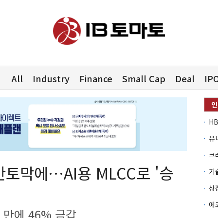
All
Industry
Finance
Small Cap
Deal
IP
유
토막에…AI용 MLCC로 '승
 만에 46% 금갑