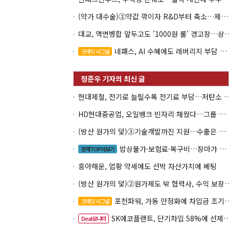
(약가 대수술)②약값 깎이자 R&D부터 축소…제약업계 비상경영 돌입
대교, 액면병합 앞두고도 '1000원 룰'
네패스, AI 수혜에도 레버리지 부담 여전
크레딧 시그널
현대제철, 전기로 늘릴수록 전기료 부담…
HD현대중공업, 오일뱅크 빈자리 채웠다…그룹 배당 핵심축 부상
(방산 원가의 덫)③기술개발까진 지원…수출은 각자도생
밥상물가·보험료·복구비…장마가 내미는 청구서
경제TOP아보기
흥아해운, 업황 약세에도 선박 자산가치에 베팅
(방산 원가의 덫)②원가제도 밖 협력사, 
포천파워, 가동 안정화에 차입금 조기상환 속도
크레딧 시그널
SK에코플랜트, 단기차입 58%에 선제 차환 카드
Deal모니터