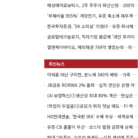
해성에어로보틱스, 2주 주주가 파산신청…200억 CB 
'부채비율 955%' 계양전기, 유증 축소에 재무개선 효과 '뚝'
한국투자증권, 'SK 소외설' 지웠다…유증·회사채 
글로벌테크놀로지, 적자기업 몸값에 '대만 프리미엄
엘앤케이바이오, 해외채권 769억 쌓였는데…자회사 4곳 자본잠식
아워홈 떠난 구미현, 본느에 340억 베팅…가족 지배체제 구축
JB금융 RORWA 2% 돌파…실적 견인은 은
(AI 보험혁신)①생산성 최대 80% 개선…현실은 '실
(락업의 두얼굴)②공모가 뛰자 첫날 매도…FI 엑시트 전략 갈렸다
HD현대엔솔, '한국판 IRA' 수혜 부상…세액공
유증·CB 줄줄이 무산…코스닥 벌점 급증에 상폐
현대그린푸드, 수익성 본궤도…실적 개선에 주주환원까지