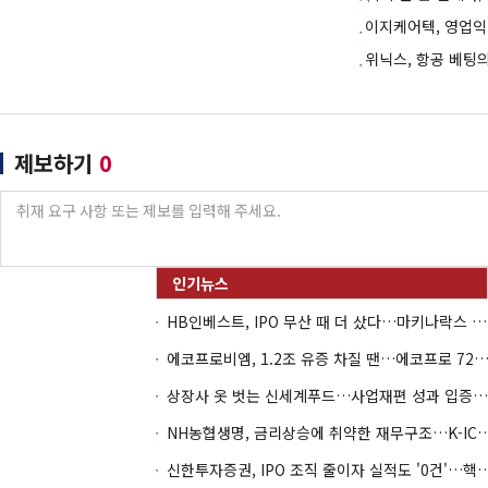
이지케어텍, 영업익
위닉스, 항공 베팅
제보하기
0
HB인베스트, IPO 무산 때 더 샀다…마키나락스 투자 2.7배 회수
에코프로비엠, 1.2조 유증 차질 땐…에코프로 7270억 '
상장사 옷 벗는 신세계푸드…사업재편 성과 입증할까
NH농협생명, 금리상승에 취약한 재무구조…K-IC
신한투자증권, IPO 조직 줄이자 실적도 '0건'