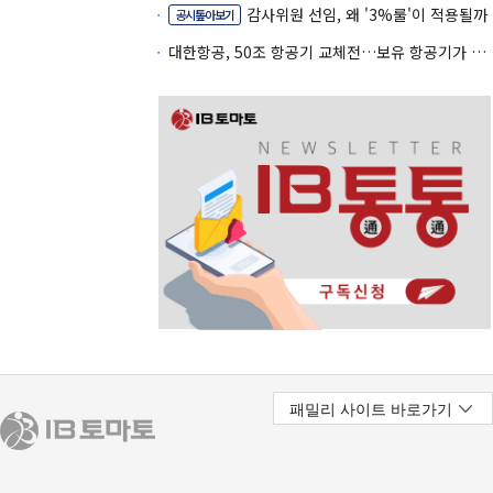
감사위원 선임, 왜 '3%룰'이 적용될까
공시톺아보기
대한항공, 50조 항공기 교체전…보유 항공기가 조달 카드