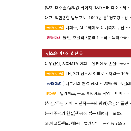
(약가 대수술)②약값 깎이자 R&D부터 축소…제약업계 비상경영 돌입
대교, 액면병합 앞두고도 '1000원 룰'
네패스, AI 수혜에도 레버리지 부담 여전
크레딧 시그널
툴젠, 조달액 3분의 1 토막…특허소송 비용부터 챙긴다
유증레이다
대우건설, 시화MTV 아파트 완판에도 손실…공
LH, 3기 신도시 여파로…차입금 109조까지 확대
크레딧 시그널
내부거래 변경 공시…'20% 룰' 뭐길래
공시톺아보기
딜리셔스, 공모 흥행에도 락업은 미미…441곳 중 확약 5곳
IPO클립
(창간7주년 기획: 생산적금융의 명암)④돈
(공장주택의 현실)④공장 접는 대형사…모듈러 주도권 전문기업으로
SK에코플랜트, 해운대 털었지만…본리동 7695억 PF 남았다