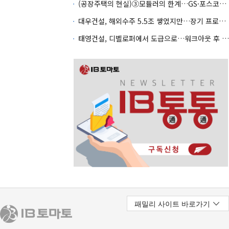
(공장주택의 현실)③모듈러의 한계…GS·포스코도 전략 수정
대우건설, 해외수주 5.5조 쌓였지만…장기 프로젝트 관리가 변수
태영건설, 디벨로퍼에서 도급으로…워크아웃 후 체질전환