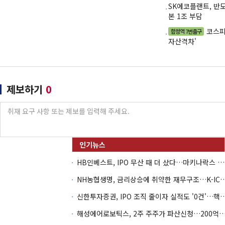
SK에코플랜트, 반
본 1조 부담
코스피
합정역 7번출구
자산격차'
제보하기
0
HB인베스트, IPO 무산 때 더 샀다…마키나락스 투자 2.7배 회수
NH농협생명, 금리상승에 취약한 재무구조…K-IC
신한투자증권, IPO 조직 줄이자 실적도 '0건'
해성에어로보틱스, 2주 주주가 파산신청…200억 CB 