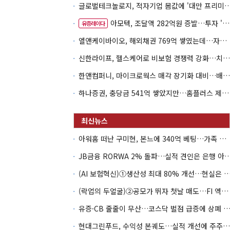
글로벌테크놀로지, 적자기업 몸값에 '대만 프리미엄
아모텍, 조달액 282억원 증발…투자 '속도 조절' 불가피
유증레이다
엘앤케이바이오, 해외채권 769억 쌓였는데…자회사 4곳 자본잠식
신한라이프, 헬스케어로 비보험 경쟁력 강화…치매·간병 공략
한앤컴퍼니, 마이크로웍스 매각 장기화 대비…배당 회수판 깔았다
하나증권, 충당금 541억 쌓았지만…홈플러스 제재는 추가 비용 불씨
아워홈 떠난 구미현, 본느에 340억 베팅…가족 지배체제 구축
JB금융 RORWA 2% 돌파…실적 견인은 은
(AI 보험혁신)①생산성 최대 80% 개선…현실은 '실
(락업의 두얼굴)②공모가 뛰자 첫날 매도…FI 엑시트 전략 갈렸다
유증·CB 줄줄이 무산…코스닥 벌점 급증에 상폐
현대그린푸드, 수익성 본궤도…실적 개선에 주주환원까지