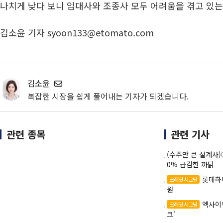
나치게 낮다 보니 임대사와 조종사 모두 어려움을 겪고 있는
김소윤 기자 syoon133@etomato.com
김소윤
복잡한 시장을 쉽게 풀어내는 기자가 되겠습니다.
관련 종목
관련 기사
(수주만 큰 설계사
0% 급감한 까닭
롯데하
크레딧 시그널
원
엑사이엔
크레딧 시그널
크'