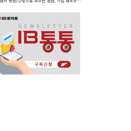
(리캡의 명암)②빚으로 회수한 원금, 기업 재무부담으로 남았다