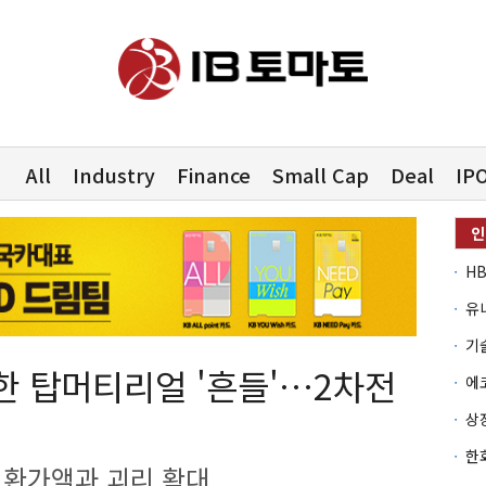
All
Industry
Finance
Small Cap
Deal
IP
유
팅한 탑머티리얼 '흔들'…2차전
전환가액과 괴리 확대