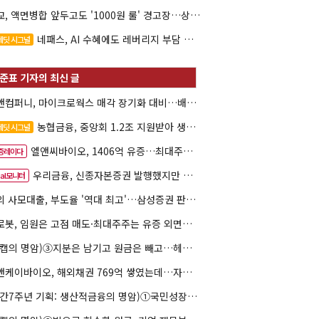
대교, 액면병합 앞두고도 '1000원 룰' 경고장…상장유지 시험대
네패스, AI 수혜에도 레버리지 부담 여전
레딧 시그널
한앤컴퍼니, 마이크로웍스 매각 장기화 대비…배당 회수판 깔았다
농협금융, 중앙회 1.2조 지원받아 생산적금융 확대
레딧 시그널
엘앤씨바이오, 1406억 유증…최대주주는 절반만 청약
증레이다
우리금융, 신종자본증권 발행했지만 차환금리 '부담'
eal모니터
해외 사모대출, 부도율 '역대 최고'…삼성증권 판매상품도 환매 불안
클로봇, 임원은 고점 매도·최대주주는 유증 외면…책임투자 도마
(리캡의 명암)③지분은 남기고 원금은 빼고…헤지펀드로 번진 리캡
엘앤케이바이오, 해외채권 769억 쌓였는데…자회사 4곳 자본잠식
(창간7주년 기획: 생산적금융의 명암)①국민성장펀드 자금흐름 해부