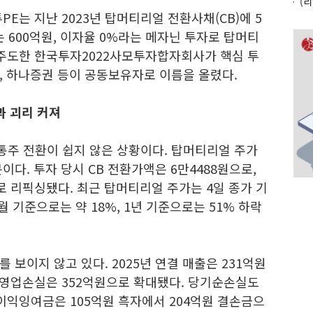
PE는 지난 2023년 탑머티리얼 전환사채(CB)에 5
는 600억원, 이자율 0%라는 메자닌 투자로 탑머티
 주도한 한국투자2022사모투자합자회사가 핵심 투
 하나증권 등이 공동보유자로 이름을 올렸다.
과 괴리 커져
통주 전환이 쉽지 않은 상황이다. 탑머티리얼 주가
다. 투자 당시 CB 전환가액은 6만4488원으로,
로 리픽싱됐다. 최근 탑머티리얼 주가는 4일 종가 기
월 기준으로는 약 18%, 1년 기준으로는 51% 하락
보이지 않고 있다. 2025년 연결 매출은 231억원
, 영업손실은 352억원으로 확대됐다. 당기순손실도
이익잉여금은 105억원 흑자에서 204억원 결손금으