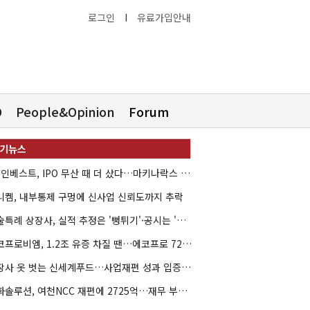
로그인
I
유료가입안내
O
People&Opinion
Forum
HB인베스트, IPO 무산 때 더 샀다…마키나락스 투자 2.7배 회수
니켐, 내부통제 구멍에 신사업 신뢰도까지 추락
기술특례 상장사, 실적 추정은 '뻥튀기'·공시는 '누락'
에코프로비엠, 1.2조 유증 차질 땐…에코프로 7270억 '독박'
상장사 옷 벗는 신세계푸드…사업재편 성과 입증할까
한화솔루션, 여천NCC 재편에 2725억…재무 부담 커지나