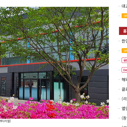
크
크
유
D
머티리얼)