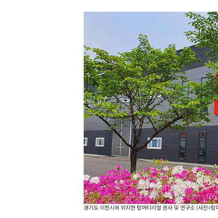
경기도 이천시에 위치한 탑머티리얼 본사 및 연구소 (사진=탑