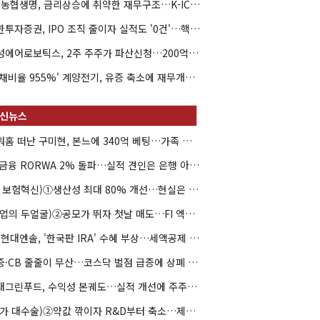
NH농협생명, 금리상승에 취약한 재무구조…K-ICS 변동성 '주의보'
신한투자증권, IPO 조직 줄이자 실적도 '0건'…핵심 인력까지 이탈
해성에어로보틱스, 2주 주주가 파산신청…200억 CB 분쟁 확산
'부채비율 955%' 계양전기, 유증 축소에 재무개선 효과 '뚝'
아워홈 떠난 구미현, 본느에 340억 베팅…가족 지배체제 구축
JB금융 RORWA 2% 돌파…실적 견인은 은행 아닌 캐피탈
(AI 보험혁신)①생산성 최대 80% 개선…현실은 '실행 격차'
(락업의 두얼굴)②공모가 뛰자 첫날 매도…FI 엑시트 전략 갈렸다
HD현대엔솔, '한국판 IRA' 수혜 부상…세액공제 선택이 변수
유증·CB 줄줄이 무산…코스닥 벌점 급증에 상폐 압박
현대그린푸드, 수익성 본궤도…실적 개선에 주주환원까지
(약가 대수술)②약값 깎이자 R&D부터 축소…제약업계 비상경영 돌입