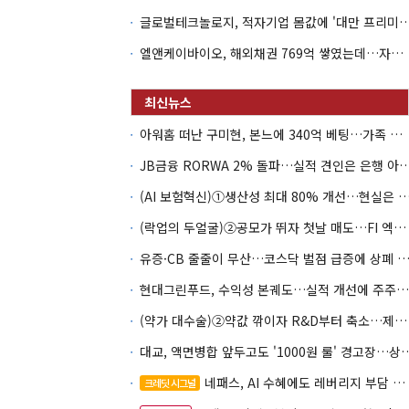
글로벌테크놀로지, 적자기업 몸값에 '대만 프리미엄
엘앤케이바이오, 해외채권 769억 쌓였는데…자회사 4곳 자본잠식
아워홈 떠난 구미현, 본느에 340억 베팅…가족 지배체제 구축
JB금융 RORWA 2% 돌파…실적 견인은 은
(AI 보험혁신)①생산성 최대 80% 개선…현실은 '실
(락업의 두얼굴)②공모가 뛰자 첫날 매도…FI 엑시트 전략 갈렸다
유증·CB 줄줄이 무산…코스닥 벌점 급증에 상폐
현대그린푸드, 수익성 본궤도…실적 개선에 주주환원까지
(약가 대수술)②약값 깎이자 R&D부터 축소…제약업계 비상경영 돌입
대교, 액면병합 앞두고도 '1000원 룰'
네패스, AI 수혜에도 레버리지 부담 여전
크레딧 시그널