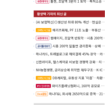
툴젠, 조달액 3분의 1 토막…특허소송 비용부터 챙긴다
유증레이다
(AI 보험혁신)①생산성 최대 80% 개선…현실은 '실
메리츠화재, PF 11조 노출…부동산 사업성 저하 우려
크레딧 시그널
썸에이지, 조달액 반토막…시총 200억 못 넘으면 철회
유증레이다
시총 200억 밑돌면 관리종목…상폐 피하려면
공시톺아보기
하나카드, 트래블로그로 해외결제 45% 장악
신한라이프, 헬스케어로 비보험 경쟁력 강화…치매·간병 공략
NH농협생명, 금리상승에 취약한 재무구조…K-IC
DB캐피탈, 유동성 지표 '미흡'…차환 부담 커진다
크레딧 시그널
와이즈플래닛컴퍼니, 160억 공모로 글로벌 확장
IPO 인사이트
하나F&I, 회사채 2650억으로 증액…2150억은 차환
Deal클립