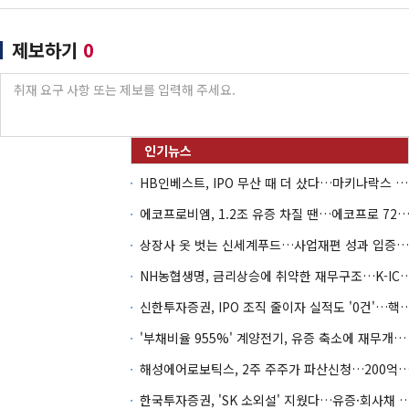
제보하기
0
HB인베스트, IPO 무산 때 더 샀다…마키나락스 투자 2.7배 회수
에코프로비엠, 1.2조 유증 차질 땐…에코프로 7270억 '
상장사 옷 벗는 신세계푸드…사업재편 성과 입증할까
NH농협생명, 금리상승에 취약한 재무구조…K-IC
신한투자증권, IPO 조직 줄이자 실적도 '0건'
'부채비율 955%' 계양전기, 유증 축소에 재무개선 효과 '뚝'
해성에어로보틱스, 2주 주주가 파산신청…200억 CB 
한국투자증권, 'SK 소외설' 지웠다…유증·회사채 