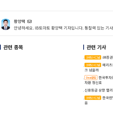
황양택
안녕하세요. IB토마토 황양택 기자입니다. 통찰력 있는 기
관련 종목
관련 기사
iM증권
크레딧 시그널
메리츠
크레딧 시그널
크 넘을까
한국투자증
Deal클립
차환 청신호
신용등급 상향 랠리
한국렌
크레딧 시그널
음