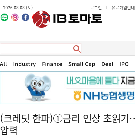
2026.08.08 (토)
로그인
I
유료가입안내
All
Industry
Finance
Small Cap
Deal
IPO
(크레딧 한파)①금리 인상 초읽기
압력