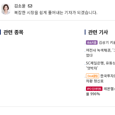
김소윤
복잡한 시장을 쉽게 풀어내는 기자가 되겠습니다.
관련 종목
관련 기사
김상기 키
IB&피플
여전사 녹색채권, 
였다
SC제일은행, 유동
'엇박자'
한국투자증
Deal클립
차환 청신호
레몬헬
IPO 인사이트
율 996%