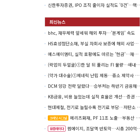
신한투자증권, IPO 조직 줄이자 실적도 '0건'
bhc, 재무체력 앞세워 해외 투자…'본게임' 속도
HS효성첨단소재, 부실 자회사 보증에 해외 사업까지…부담 '가중'
에스에이엠티, 실적 호황에도 마르는 '현금'…재고·달러빚 부담 확대
(락업의 두얼굴)①한 달 뒤 풀리는 FI 물량…새내기주 오버행
(약가 대수술)①제네릭 난립 제동…중소 제약사 수익성 비상
DCM 양강 전략 달랐다…승부처는 하
KB금융, 비용 늘었는데 실적 효율은 개선…증권 호황
현대제철, 전기로 늘릴수록 전기료 부담…
메리츠화재, PF 11조 노출…부동산 사업성 저하 우려
크레딧 시그널
썸에이지, 조달액 반토막…시총 200억 못 넘으면 철회
유증레이다