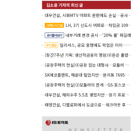
대우건설, 시화MTV 아파트 완판에도 손실…공
LH, 3기 신도시 여파로…차입금 109조까지 확대
크레딧 시그널
내부거래 변경 공시…'20% 룰' 뭐길래
공시톺아보기
딜리셔스, 공모 흥행에도 락업은 미미…441곳 중 확약 5곳
IPO클립
(창간7주년 기획: 생산적금융의 명암)④돈
(공장주택의 현실)④공장 접는 대형사…모듈러 주도권 전문기업으로
SK에코플랜트, 해운대 털었지만…본리동 7695억 PF 남았다
(공장주택의 현실)③모듈러의 한계…GS·포스코도 전략 수정
대우건설, 해외수주 5.5조 쌓였지만…장기 프로젝트 관리가 변수
태영건설, 디벨로퍼에서 도급으로…워크아웃 후 체질전환