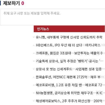
제보하기
0
유니켐, 내부통제 구멍에 신사업 신뢰도까지 추락
HB인베스트, IPO 무산 때 더 샀다…마키나락스 투자 2.7배 회수
크래프톤, 몸집은 3조원대…보안투자는 매
기술특례 상장사, 실적 추정은 '뻥튀기'·공시는 '누락'
상장사 옷 벗는 신세계푸드…사업재편 성과 입증할까
한화솔루션, 여천NCC 재편에 2725억…재무 부담 커지나
에코프로비엠, 1.2조 유증 차질 땐…에코프로 7270억 '
NH농협생명, 금리상승에 취약한 재무구조…K-IC
해성에어로보틱스, 2주 주주가 파산신청…200억 CB 