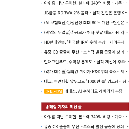
아워홈 떠난 구미현, 본느에 340억 베팅…가족 지배체제 구축
JB금융 RORWA 2% 돌파…실적 견인은 은
(AI 보험혁신)①생산성 최대 80% 개선…현실은 '실
(락업의 두얼굴)②공모가 뛰자 첫날 매도…FI 엑시트 전략 갈렸다
HD현대엔솔, '한국판 IRA' 수혜 부상…세액공
유증·CB 줄줄이 무산…코스닥 벌점 급증에 상폐
현대그린푸드, 수익성 본궤도…실적 개선에 주주환원까지
(약가 대수술)②약값 깎이자 R&D부터 축소…제약업계 비상경영 돌입
대교, 액면병합 앞두고도 '1000원 룰'
네패스, AI 수혜에도 레버리지 부담 여전
크레딧 시그널
아워홈 떠난 구미현, 본느에 340억 베팅…가족 지배체제 구축
유증·CB 줄줄이 무산…코스닥 벌점 급증에 상폐