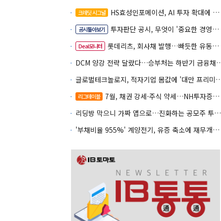
HS효성인포메이션, AI 투자 확대에 실적 체력 강화
크레딧 시그널
투자판단 공시, 무엇이 '중요한 경영사항'일까
공시톺아보기
롯데리츠, 회사채 발행…빠듯한 유동성 차환으로 대응
Deal모니터
DCM 양강 전략 달랐다…승부처는 하
글로벌테크놀로지, 적자기업 몸값에 '대만 프리미엄
7월, 채권 강세·주식 약세…NH투자증권 DCM 2관왕
리그테이블
리딩방 막으니 가짜 앱으로…진화하는 공모주 투자사기
'부채비율 955%' 계양전기, 유증 축소에 재무개선 효과 '뚝'