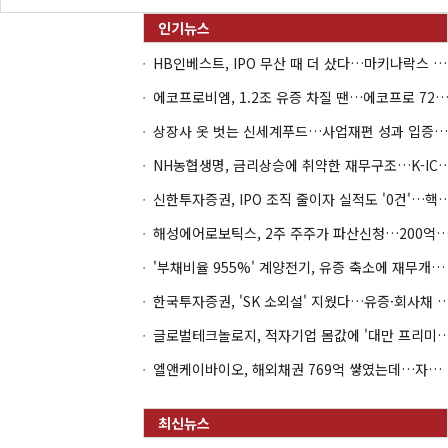
HB인베스트, IPO 무산 때 더 샀다…마키나락스 투자 2.7배 회수
에코프로비엠, 1.2조 유증 차질 땐…에코프로 7270억 '
상장사 옷 벗는 신세계푸드…사업재편 성과 입증할까
NH농협생명, 금리상승에 취약한 재무구조…K-IC
신한투자증권, IPO 조직 줄이자 실적도 '0건'
해성에어로보틱스, 2주 주주가 파산신청…200억 CB 
'부채비율 955%' 계양전기, 유증 축소에 재무개선 효과 '뚝'
한국투자증권, 'SK 소외설' 지웠다…유증·회사채 
글로벌테크놀로지, 적자기업 몸값에 '대만 프리미엄
엘앤케이바이오, 해외채권 769억 쌓였는데…자회사 4곳 자본잠식