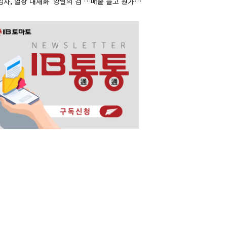
녹십자, 혈장 내재화 '양날의 검'…매출 늘고 원가도 상승