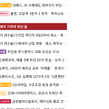
네패스, AI 수혜에도 레버리지 부담 여전
레딧 시그널
툴젠, 조달액 3분의 1 토막…특허소송 비용부터 챙긴다
증레이다
(약가 대수술)②약값 깎이자 R&D부터 축소…제약업계 비상경영 돌입
(약가 대수술)①제네릭 난립 제동…중소 제약사 수익성 비상
최진용 루스벤처스 대표·강승순 이사
&피플
그린생명과학, 매출 3배 뛰자 65억 증설…상위 2곳 의존도 82%
삼일제약, 1400억 베트남 공장 '무매출'…한계기업 편입 위기
오롱티슈진, 3상 실패에 1475억 CB '시한폭탄'
GS리테일, 구조조정 효과 본격화…재무체력 '강화'
레딧 시그널
인제니아테라퓨틱스, 공모가 최하단 확정…600억 조달
PO클립
글로벌테크놀로지, 해외사로 몸값 산정…520억 공모
O 인사이트