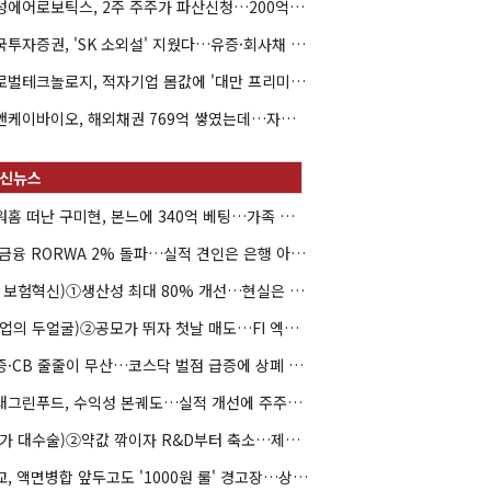
해성에어로보틱스, 2주 주주가 파산신청…200억 CB 분쟁 확산
한국투자증권, 'SK 소외설' 지웠다…유증·회사채 주관 연속 수임
글로벌테크놀로지, 적자기업 몸값에 '대만 프리미엄'…공모가 논란
엘앤케이바이오, 해외채권 769억 쌓였는데…자회사 4곳 자본잠식
아워홈 떠난 구미현, 본느에 340억 베팅…가족 지배체제 구축
JB금융 RORWA 2% 돌파…실적 견인은 은행 아닌 캐피탈
(AI 보험혁신)①생산성 최대 80% 개선…현실은 '실행 격차'
(락업의 두얼굴)②공모가 뛰자 첫날 매도…FI 엑시트 전략 갈렸다
유증·CB 줄줄이 무산…코스닥 벌점 급증에 상폐 압박
현대그린푸드, 수익성 본궤도…실적 개선에 주주환원까지
(약가 대수술)②약값 깎이자 R&D부터 축소…제약업계 비상경영 돌입
대교, 액면병합 앞두고도 '1000원 룰' 경고장…상장유지 시험대