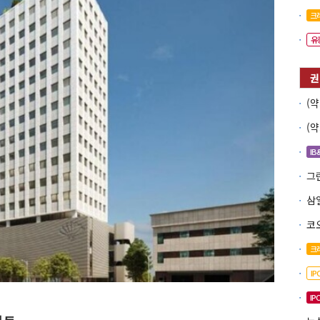
크
유
IB
코
크
I
IP