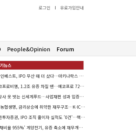
로그인
I
유료가입안내
O
People&Opinion
Forum
HB인베스트, IPO 무산 때 더 샀다…마키나락스 투자 2.7배 회수
에코프로비엠, 1.2조 유증 차질 땐…에코프로 7270억 '독박'
상장사 옷 벗는 신세계푸드…사업재편 성과 입증할까
NH농협생명, 금리상승에 취약한 재무구조…K-ICS 변동성 '주의보'
신한투자증권, IPO 조직 줄이자 실적도 '0건'…핵심 인력까지 이탈
'부채비율 955%' 계양전기, 유증 축소에 재무개선 효과 '뚝'