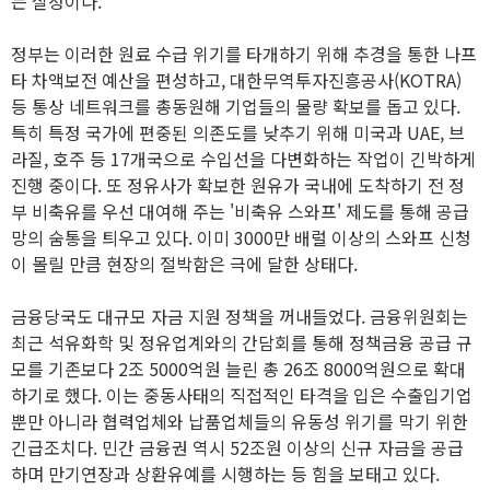
는 실정이다.
정부는 이러한 원료 수급 위기를 타개하기 위해 추경을 통한 나프
타 차액보전 예산을 편성하고, 대한무역투자진흥공사(KOTRA)
등 통상 네트워크를 총동원해 기업들의 물량 확보를 돕고 있다.
특히 특정 국가에 편중된 의존도를 낮추기 위해 미국과 UAE, 브
라질, 호주 등 17개국으로 수입선을 다변화하는 작업이 긴박하게
진행 중이다. 또 정유사가 확보한 원유가 국내에 도착하기 전 정
부 비축유를 우선 대여해 주는 '비축유 스와프' 제도를 통해 공급
망의 숨통을 틔우고 있다. 이미 3000만 배럴 이상의 스와프 신청
이 몰릴 만큼 현장의 절박함은 극에 달한 상태다.
금융당국도 대규모 자금 지원 정책을 꺼내들었다. 금융위원회는
최근 석유화학 및 정유업계와의 간담회를 통해 정책금융 공급 규
모를 기존보다 2조 5000억원 늘린 총 26조 8000억원으로 확대
하기로 했다. 이는 중동사태의 직접적인 타격을 입은 수출입기업
뿐만 아니라 협력업체와 납품업체들의 유동성 위기를 막기 위한
긴급조치다. 민간 금융권 역시 52조원 이상의 신규 자금을 공급
하며 만기연장과 상환유예를 시행하는 등 힘을 보태고 있다.