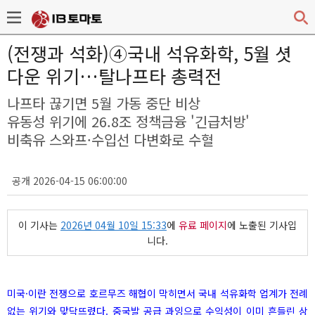
(전쟁과 석화)④국내 석유화학, 5월 셧
다운 위기…탈나프타 총력전
나프타 끊기면 5월 가동 중단 비상
유동성 위기에 26.8조 정책금융 '긴급처방'
비축유 스와프·수입선 다변화로 수혈
공개 2026-04-15 06:00:00
이 기사는
2026년 04월 10일 15:33
에
유료 페이지
에 노출된 기사입
니다.
미국·이란 전쟁으로 호르무즈 해협이 막히면서 국내 석유화학 업계가 전례
없는 위기와 맞닥뜨렸다. 중국발 공급 과잉으로 수익성이 이미 흔들린 상