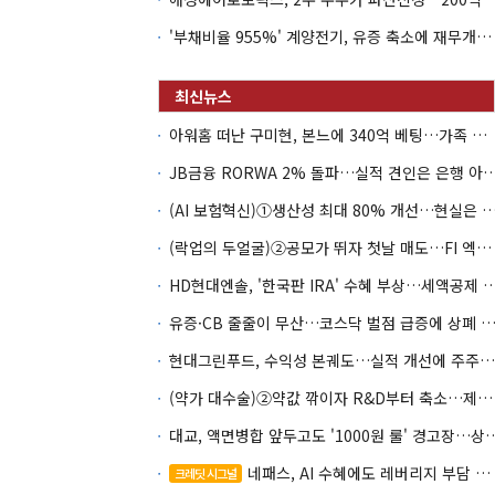
'부채비율 955%' 계양전기, 유증 축소에 재무개선 효과 '뚝'
아워홈 떠난 구미현, 본느에 340억 베팅…가족 지배체제 구축
JB금융 RORWA 2% 돌파…실적 견인은 은
(AI 보험혁신)①생산성 최대 80% 개선…현실은 '실
(락업의 두얼굴)②공모가 뛰자 첫날 매도…FI 엑시트 전략 갈렸다
HD현대엔솔, '한국판 IRA' 수혜 부상…세액공
유증·CB 줄줄이 무산…코스닥 벌점 급증에 상폐
현대그린푸드, 수익성 본궤도…실적 개선에 주주환원까지
(약가 대수술)②약값 깎이자 R&D부터 축소…제약업계 비상경영 돌입
대교, 액면병합 앞두고도 '1000원 룰'
네패스, AI 수혜에도 레버리지 부담 여전
크레딧 시그널