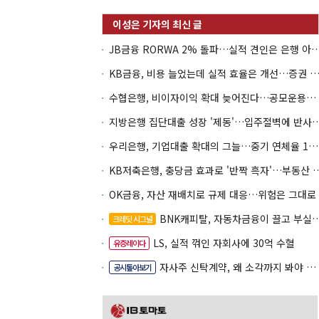
JB금융 RORWA 2% 돌파…실적 견인은 은
KB금융, 비용 늘었는데 실적 효율은 개선…증권 호황
수협은행, 비이자이익 확대 늦어진다…공모운용사 인가 연말로
지방은행 집단대출 성장 '제동'…입주절벽
우리은행, 기업대출 확대의 그늘…중기 연체율 10년 만에 최고
KB저축은행, 충당금 효과로 '반짝 흑
OK금융, 자산 재배치로 규제 대응…위험은 그대로
BNK캐피탈, 자동차금융이 끌고 부실여신이 발목
크레딧 시그널
LS, 실적 꺾인 자회사에 30억 수혈
유증레이다
자사주 신탁계약, 왜 소각까지 봐야 할까
공시톺아보기