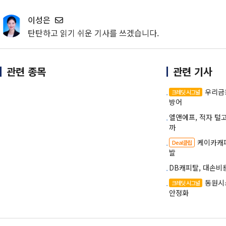
이성은
탄탄하고 읽기 쉬운 기사를 쓰겠습니다.
관련 종목
관련 기사
우리금
크레딧 시그널
방어
엘앤에프, 적자 털
까
케이카캐피
Deal클립
발
DB캐피탈, 대손비
동원시
크레딧 시그널
안정화