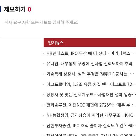
제보하기
0
HB인베스트, IPO 무산 때 더 샀다…마키나락스 투자 2.7배 회수
유니켐, 내부통제 구멍에 신사업 신뢰도까지 추락
기술특례 상장사, 실적 추정은 '뻥튀기'·공시는 '누락'
에코프로비엠, 1.2조 유증 차질 땐…에코프로 7270억 '
상장사 옷 벗는 신세계푸드…사업재편 성과 입증할까
한화솔루션, 여천NCC 재편에 2725억…재무 부담 커지나
NH농협생명, 금리상승에 취약한 재무구조…K-IC
신한투자증권, IPO 조직 줄이자 실적도 '0건'
해성에어로보틱스, 2주 주주가 파산신청…200억 CB 