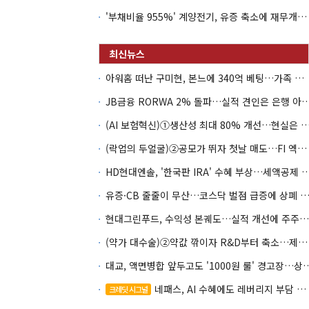
'부채비율 955%' 계양전기, 유증 축소에 재무개선 효과 '뚝'
아워홈 떠난 구미현, 본느에 340억 베팅…가족 지배체제 구축
JB금융 RORWA 2% 돌파…실적 견인은 은
(AI 보험혁신)①생산성 최대 80% 개선…현실은 '실
(락업의 두얼굴)②공모가 뛰자 첫날 매도…FI 엑시트 전략 갈렸다
HD현대엔솔, '한국판 IRA' 수혜 부상…세액공
유증·CB 줄줄이 무산…코스닥 벌점 급증에 상폐
현대그린푸드, 수익성 본궤도…실적 개선에 주주환원까지
(약가 대수술)②약값 깎이자 R&D부터 축소…제약업계 비상경영 돌입
대교, 액면병합 앞두고도 '1000원 룰'
네패스, AI 수혜에도 레버리지 부담 여전
크레딧 시그널