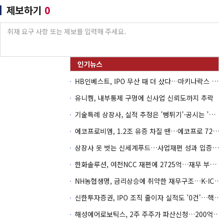
제보하기
0
HB인베스트, IPO 무산 때 더 샀다…마키나락스 투자 2.7배 회수
유니켐, 내부통제 구멍에 신사업 신뢰도까지 추락
기술특례 상장사, 실적 추정은 '뻥튀기'·공시는 '누락'
에코프로비엠, 1.2조 유증 차질 땐…에코프로 7270억 '
상장사 옷 벗는 신세계푸드…사업재편 성과 입증할까
한화솔루션, 여천NCC 재편에 2725억…재무 부담 커지나
NH농협생명, 금리상승에 취약한 재무구조…K-IC
신한투자증권, IPO 조직 줄이자 실적도 '0건'
해성에어로보틱스, 2주 주주가 파산신청…200억 CB 