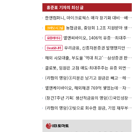
한앤컴퍼니, 마이크로웍스 매각 장기화 대비…배당 회수판 깔았다
농협금융, 중앙회 1.2조 지원받아 생산적금융 확대
크레딧 시그널
엘앤씨바이오, 1406억 유증…최대주주는 절반만 청약
유증레이다
우리금융, 신종자본증권 발행했지만 차환금리 '부담'
Deal모니터
해외 사모대출, 부도율 '역대 최고'…삼성증권 판매상품도 환매 불안
클로봇, 임원은 고점 매도·최대주주는 유증 외면…책임투자 도마
(리캡의 명암)③지분은 남기고 원금은 빼고…헤지펀드로 번진 리캡
엘앤케이바이오, 해외채권 769억 쌓였는데…자회사 4곳 자본잠식
(창간7주년 기획: 생산적금융의 명암)①국민성장펀드 자금흐름
(리캡의 명암)②빚으로 회수한 원금, 기업 재무부담으로 