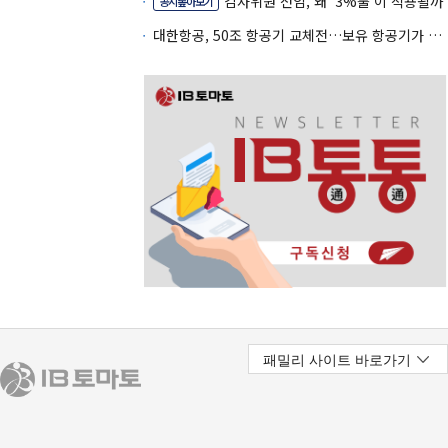
감사위원 선임, 왜 '3%룰'이 적용될까
공시톺아보기
대한항공, 50조 항공기 교체전…보유 항공기가 조달 카드