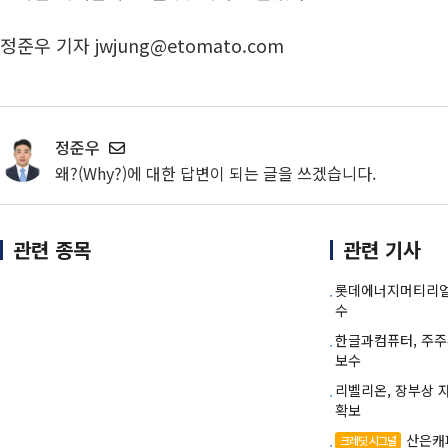
정준우 기자 jwjung@etomato.com
정준우
왜?(Why?)에 대한 답변이 되는 글을 쓰겠습니다.
관련 종목
관련 기사
롯데에너지머티리얼즈
수
한글과컴퓨터, 주주
보수
리벨리온, 장부상 
확보
산은캐
크레딧 시그널