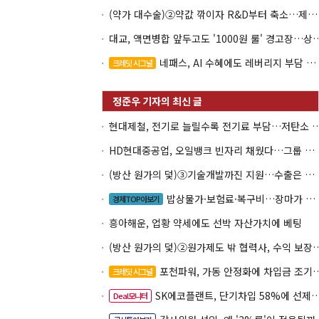
(약가 대수술)②약값 깎이자 R&D부터 축소…제약업계 비상경영 돌입
대교, 액면병합 앞두고도 '1000원 룰'
네패스, AI 수혜에도 레버리지 부담 여전
크레딧 시그널
현대제철, 전기로 늘릴수록 전기료 부담…
HD현대중공업, 오일뱅크 빈자리 채웠다…그룹 배당 핵심축 부상
(방산 원가의 덫)③기술개발까진 지원…수출은 각자도생
밥상물가·보험료·복구비…장마가 내미는 청구서
경제TOP아보기
흥아해운, 업황 약세에도 선박 자산가치에 베팅
(방산 원가의 덫)②원가제도 밖 협력사, 
포천파워, 가동 안정화에 차입금 조기상환 속도
크레딧 시그널
SK에코플랜트, 단기차입 58%에 선제 차환 카드
Deal모니터