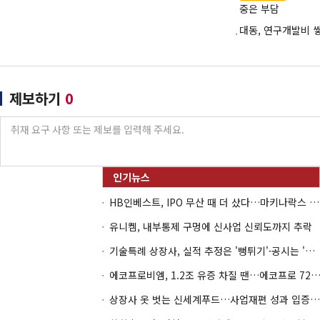
중은 부담
대동, 연구개발비 
제보하기
0
HB인베스트, IPO 무산 때 더 샀다…마키나락스 투자 2.7배 회수
유니켐, 내부통제 구멍에 신사업 신뢰도까지 추락
기술특례 상장사, 실적 추정은 '뻥튀기'·공시는 '누락'
에코프로비엠, 1.2조 유증 차질 땐…에코프로 7270억 '
상장사 옷 벗는 신세계푸드…사업재편 성과 입증할까