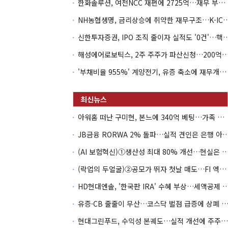
한화솔루션, 여천NCC 재편에 2725억…재무 부담 커지나
NH농협생명, 금리상승에 취약한 재무구조…K-IC
신한투자증권, IPO 조직 줄이자 실적도 '0건'
해성에어로보틱스, 2주 주주가 파산신청…200억 CB 
'부채비율 955%' 계양전기, 유증 축소에 재무개선 효과 '뚝'
아워홈 떠난 구미현, 본느에 340억 베팅…가족 지배체제 구축
JB금융 RORWA 2% 돌파…실적 견인은 은
(AI 보험혁신)①생산성 최대 80% 개선…현실은 '실
(락업의 두얼굴)②공모가 뛰자 첫날 매도…FI 엑시트 전략 갈렸다
HD현대엔솔, '한국판 IRA' 수혜 부상…세액공
유증·CB 줄줄이 무산…코스닥 벌점 급증에 상폐
현대그린푸드, 수익성 본궤도…실적 개선에 주주환원까지