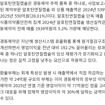
알포틴연질캡슐은 경동제약 주력 품목 중 하나로, 사업보고서
된 제약부문 알포틴연질캡슐 외 상품 매출액은 2024년 539억
2025년 550억원(28.01%)이다. 알포틴연질캡슐 단독 매
식품의약품안전처 집계 2024년 알포틴연질캡슐 생산실적은
동제약의 전체 매출 1939억원의 5.2% 가량에 해당한다.
경동제약은 지난해 생산시스템 효율화를 통해 원가절감구
개선하면서 영업이익을 전년 대비 192.2% 끌어올리는 성과
목 중 하나인 알포틴연질캡슐의 임상 재평가가 장기화되고 
나는 점은 실적 고점을 낮추는 요인으로 작용하고 있다.
환불부채는 회계 특성상 발생 시 매출액에서 직접 차감하는 
가한 약 24억원 규모의 부채는 이미 경동제약의 장부상 이
제약의 2025년 연결 기준 영업이익이 약 77억원인 점을 
크 대응을 위해 잠재적 영업이익의 약 30%에 달하는 금액
수 있다.