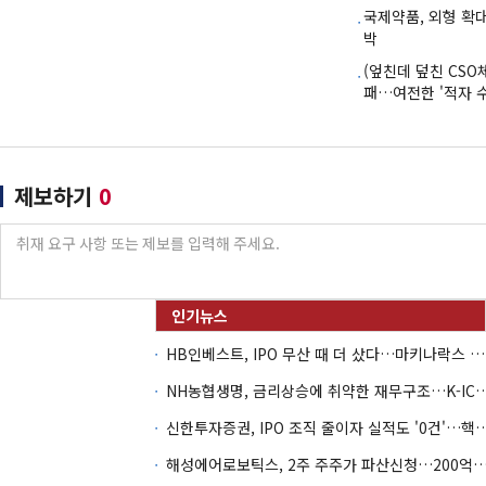
국제약품, 외형 확
박
(엎친데 덮친 CSO
패…여전한 '적자 
제보하기
0
HB인베스트, IPO 무산 때 더 샀다…마키나락스 투자 2.7배 회수
NH농협생명, 금리상승에 취약한 재무구조…K-IC
신한투자증권, IPO 조직 줄이자 실적도 '0건'
해성에어로보틱스, 2주 주주가 파산신청…200억 CB 