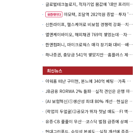
글로벌테크놀로지, 적자기업 몸값에 '대만 프리미엄
아모텍, 조달액 282억원 증발…투자 '속도 조절' 불가피
유증레이다
신한라이프, 헬스케어로 비보험 경쟁력 강화…치매·간병 공략
엘앤케이바이오, 해외채권 769억 쌓였는데…자회사 4곳 자본잠식
한앤컴퍼니, 마이크로웍스 매각 장기화 대비…배당 회수판 깔았다
하나증권, 충당금 541억 쌓았지만…홈플러스 제재는 추가 비용 불씨
아워홈 떠난 구미현, 본느에 340억 베팅…가족 지배체제 구축
JB금융 RORWA 2% 돌파…실적 견인은 은
(AI 보험혁신)①생산성 최대 80% 개선…현실은 '실
(락업의 두얼굴)②공모가 뛰자 첫날 매도…FI 엑시트 전략 갈렸다
유증·CB 줄줄이 무산…코스닥 벌점 급증에 상폐
현대그린푸드, 수익성 본궤도…실적 개선에 주주환원까지