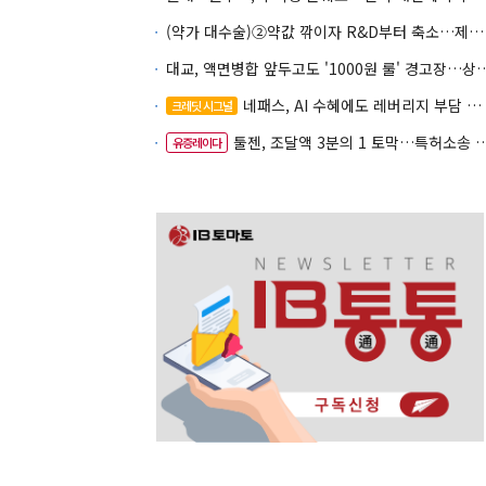
(약가 대수술)②약값 깎이자 R&D부터 축소…제약업계 비상경영 돌입
대교, 액면병합 앞두고도 '1000원 룰'
네패스, AI 수혜에도 레버리지 부담 여전
크레딧 시그널
툴젠, 조달액 3분의 1 토막…특허소송 비용부터 챙긴다
유증레이다