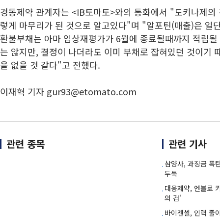
경동제약 관계자는 <IB토마토>와의 통화에서 "도키나제의 
렇게 마무리가 된 것으로 알고있다"며 "알포틴(매출)은 일단
환불부채는 아마 임상재평가가 6월에 종료될때까지 적립될 
는 않지만, 결정이 나더라도 이미 부채로 잡혀있던 것이기 
을 없을 것 같다"고 전했다.
이재혁 기자 gur93@etomato.com
관련 종목
관련 기사
삼양사, 과징금 폭
두둑
대웅제약, 엔블로 
의 검'
바이젠셀, 인력 줄