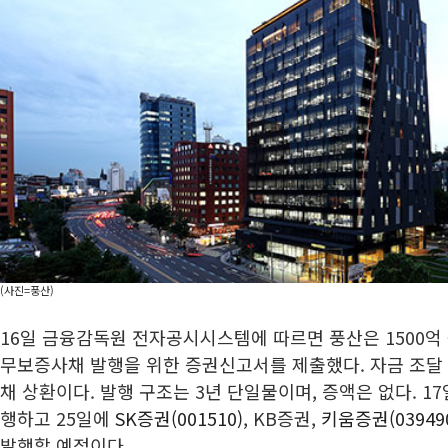
(사진=풍산)
16일 금융감독원 전자공시시스템에 따르면 풍산은 1500억
무보증사채 발행을 위한 증권신고서를 제출했다. 자금 조달
채 상환이다. 발행 구조는 3년 단일물이며, 증액은 없다. 1
행하고 25일에
SK증권(001510)
, KB증권,
키움증권(03949
발행할 예정이다.