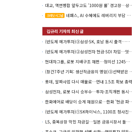
대교, 액면병합 앞두고도 '1000원 룰'
네패스, AI 수혜에도 레버리지 부담 여전
크레딧 시그널
(반도체 메가투자)③삼성·SK, 호남 동시 출격…인력·협력사 쟁탈전
(반도체 메가투자)②삼성전자 현금·SDI 차입…엇갈린 2
현대차그룹, 로봇 지배구조 재편…정의선 1245억 추가 투입 유력
(창간7주년 기획: 생산적금융의 명암)③선택
롯데, 알짜사업 다시 매물로…연내 1.5조 확보 총
삼성전자, 로봇 다시 승부수…투자·조
한화에어로 배당이 승계 재원으로…한화 '현금
(반도체 메가투자)①SK하이닉스, 1100조 청사진의
LS, 중복상장 막힌 자금길…일본 금융시장서 돌파구 찾나
포스코, 고금리 외화채 선별 상환…해