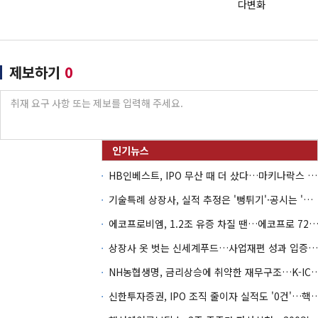
다변화
제보하기
0
HB인베스트, IPO 무산 때 더 샀다…마키나락스 투자 2.7배 회수
기술특례 상장사, 실적 추정은 '뻥튀기'·공시는 '누락'
에코프로비엠, 1.2조 유증 차질 땐…에코프로 7270억 '
상장사 옷 벗는 신세계푸드…사업재편 성과 입증할까
NH농협생명, 금리상승에 취약한 재무구조…K-IC
신한투자증권, IPO 조직 줄이자 실적도 '0건'