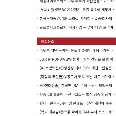
해성에어로보틱스, 2주 주주가 파산신청…200억 CB 
'부채비율 955%' 계양전기, 유증 축소에 재무개선 효과 '뚝'
한국투자증권, 'SK 소외설' 지웠다…유증·회사채 
글로벌테크놀로지, 적자기업 몸값에 '대만 프리미엄
아워홈 떠난 구미현, 본느에 340억 베팅…가족 지배체제 구축
JB금융 RORWA 2% 돌파…실적 견인은 은
(AI 보험혁신)①생산성 최대 80% 개선…현실은 '실
(락업의 두얼굴)②공모가 뛰자 첫날 매도…FI 엑시트 전략 갈렸다
HD현대엔솔, '한국판 IRA' 수혜 부상…세액공
유증·CB 줄줄이 무산…코스닥 벌점 급증에 상폐
현대그린푸드, 수익성 본궤도…실적 개선에 주주환원까지
(약가 대수술)②약값 깎이자 R&D부터 축소…제약업계 비상경영 돌입