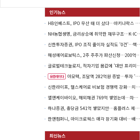
HB인베스트, IPO 무산 때 더 샀다…마키나락스 투자 2.7배 회수
NH농협생명, 금리상승에 취약한 재무구조…K-IC
신한투자증권, IPO 조직 줄이자 실적도 '0건'
해성에어로보틱스, 2주 주주가 파산신청…200억 CB 
글로벌테크놀로지, 적자기업 몸값에 '대만 프리미엄
아모텍, 조달액 282억원 증발…투자 '속도 조절' 불가피
유증레이다
신한라이프, 헬스케어로 비보험 경쟁력 강화…치매·간병 공략
엘앤케이바이오, 해외채권 769억 쌓였는데…자회사 4곳 자본잠식
하나증권, 충당금 541억 쌓았지만…홈플러스 제재는 추가 비용 불씨
한앤컴퍼니, 마이크로웍스 매각 장기화 대비…배당 회수판 깔았다