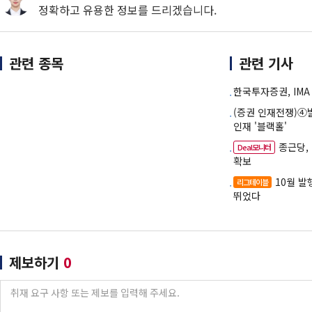
정확하고 유용한 정보를 드리겠습니다.
관련 종목
관련 기사
한국투자증권, IMA
(증권 인재전쟁)④
인재 '블랙홀'
종근당,
Deal모니터
확보
10월 
리그테이블
뛰었다
제보하기
0