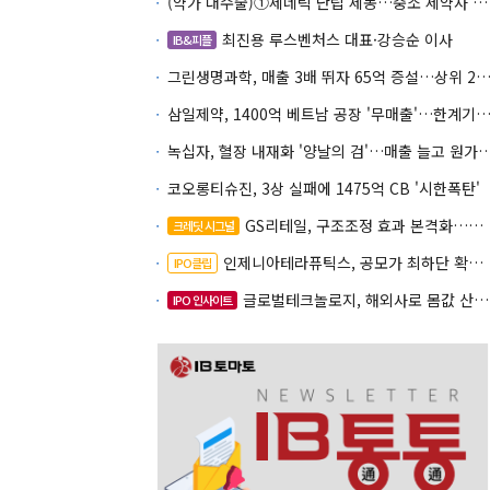
(약가 대수술)①제네릭 난립 제동…중소 제약사 수익성 비상
최진용 루스벤처스 대표·강승순 이사
IB&피플
그린생명과학, 매출 3배 뛰자 65억 증설…상위 2곳 의존도 
삼일제약, 1400억 베트남 공장 '무매출'…한계기업 편입
녹십자, 혈장 내재화 '양날의 검'…매출 늘고
코오롱티슈진, 3상 실패에 1475억 CB '시한폭탄'
GS리테일, 구조조정 효과 본격화…재무체력 '강화'
크레딧 시그널
인제니아테라퓨틱스, 공모가 최하단 확정…600억 조달
IPO클립
글로벌테크놀로지, 해외사로 몸값 산정…520억 공모
IPO 인사이트