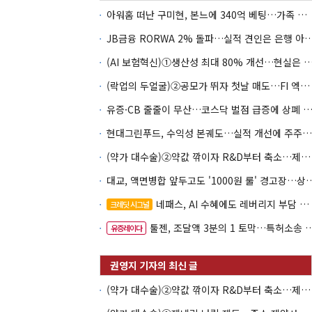
아워홈 떠난 구미현, 본느에 340억 베팅…가족 지배체제 구축
JB금융 RORWA 2% 돌파…실적 견인은 은
(AI 보험혁신)①생산성 최대 80% 개선…현실은 '실
(락업의 두얼굴)②공모가 뛰자 첫날 매도…FI 엑시트 전략 갈렸다
유증·CB 줄줄이 무산…코스닥 벌점 급증에 상폐
현대그린푸드, 수익성 본궤도…실적 개선에 주주환원까지
(약가 대수술)②약값 깎이자 R&D부터 축소…제약업계 비상경영 돌입
대교, 액면병합 앞두고도 '1000원 룰'
네패스, AI 수혜에도 레버리지 부담 여전
크레딧 시그널
툴젠, 조달액 3분의 1 토막…특허소송 비용부터 챙긴다
유증레이다
(약가 대수술)②약값 깎이자 R&D부터 축소…제약업계 비상경영 돌입