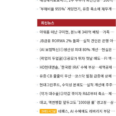
해성에어로보틱스, 2주 주주가 파산신청…200억 CB 
'부채비율 955%' 계양전기, 유증 축소에 재무개선 효과 '뚝'
아워홈 떠난 구미현, 본느에 340억 베팅…가족 지배체제 구축
JB금융 RORWA 2% 돌파…실적 견인은 은
(AI 보험혁신)①생산성 최대 80% 개선…현실은 '실
(락업의 두얼굴)②공모가 뛰자 첫날 매도…FI 엑시트 전략 갈렸다
HD현대엔솔, '한국판 IRA' 수혜 부상…세액공
유증·CB 줄줄이 무산…코스닥 벌점 급증에 상폐
현대그린푸드, 수익성 본궤도…실적 개선에 주주환원까지
(약가 대수술)②약값 깎이자 R&D부터 축소…제약업계 비상경영 돌입
대교, 액면병합 앞두고도 '1000원 룰'
네패스, AI 수혜에도 레버리지 부담 여전
크레딧 시그널