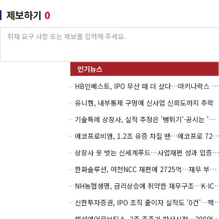
제보하기
0
HB인베스트, IPO 무산 때 더 샀다…마키나락스 투자 2.7배 회수
유니켐, 내부통제 구멍에 신사업 신뢰도까지 추락
기술특례 상장사, 실적 추정은 '뻥튀기'·공시는 '누락'
에코프로비엠, 1.2조 유증 차질 땐…에코프로 7270억 '
상장사 옷 벗는 신세계푸드…사업재편 성과 입증할까
한화솔루션, 여천NCC 재편에 2725억…재무 부담 커지나
NH농협생명, 금리상승에 취약한 재무구조…K-IC
신한투자증권, IPO 조직 줄이자 실적도 '0건'