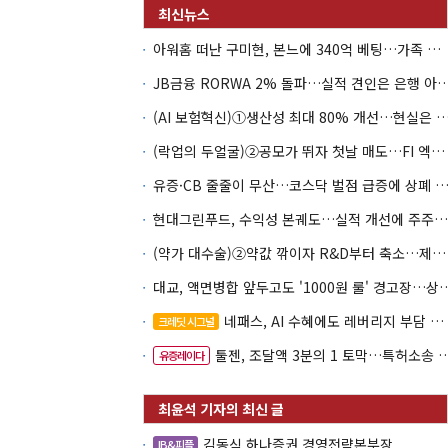
아워홈 떠난 구미현, 본느에 340억 베팅…가족 지배체제 구축
JB금융 RORWA 2% 돌파…실적 견인은 은
(AI 보험혁신)①생산성 최대 80% 개선…현실은 '실
(락업의 두얼굴)②공모가 뛰자 첫날 매도…FI 엑시트 전략 갈렸다
유증·CB 줄줄이 무산…코스닥 벌점 급증에 상폐
현대그린푸드, 수익성 본궤도…실적 개선에 주주환원까지
(약가 대수술)②약값 깎이자 R&D부터 축소…제약업계 비상경영 돌입
대교, 액면병합 앞두고도 '1000원 룰'
네패스, AI 수혜에도 레버리지 부담 여전
크레딧 시그널
툴젠, 조달액 3분의 1 토막…특허소송 비용부터 챙긴다
유증레이다
김동식 하나증권 경영전략본부장
IB&피플