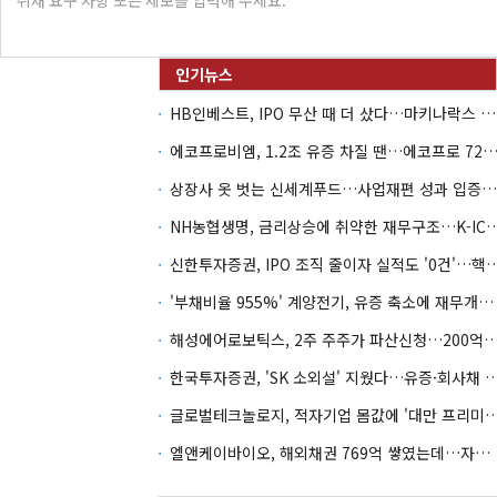
HB인베스트, IPO 무산 때 더 샀다…마키나락스 투자 2.7배 회수
에코프로비엠, 1.2조 유증 차질 땐…에코프로 7270억 '
상장사 옷 벗는 신세계푸드…사업재편 성과 입증할까
NH농협생명, 금리상승에 취약한 재무구조…K-IC
신한투자증권, IPO 조직 줄이자 실적도 '0건'
'부채비율 955%' 계양전기, 유증 축소에 재무개선 효과 '뚝'
해성에어로보틱스, 2주 주주가 파산신청…200억 CB 
한국투자증권, 'SK 소외설' 지웠다…유증·회사채 
글로벌테크놀로지, 적자기업 몸값에 '대만 프리미엄
엘앤케이바이오, 해외채권 769억 쌓였는데…자회사 4곳 자본잠식