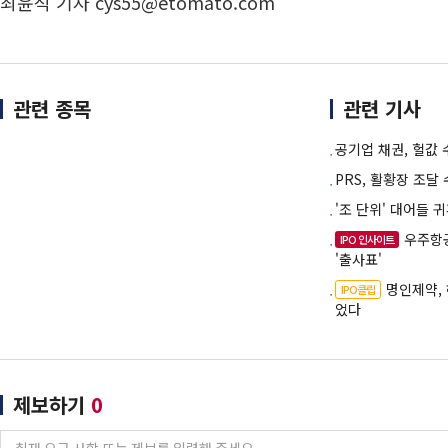
최윤석 기자 cys55@etomato.com
관련 종목
관련 기사
공기업 채권, 헐값 
PRS, 활황장 조달
'조 단위' 대어들 
우주항
IPO 인사이트
'출사표'
명인제약,
IPO클립
었다
제보하기
0