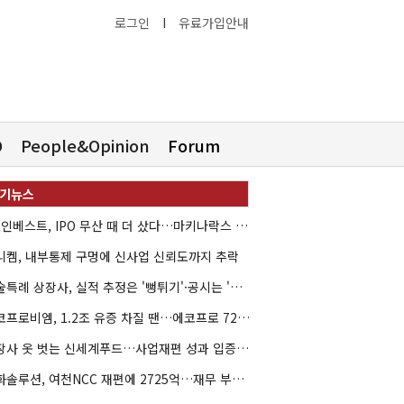
로그인
I
유료가입안내
O
People&Opinion
Forum
HB인베스트, IPO 무산 때 더 샀다…마키나락스 투자 2.7배 회수
니켐, 내부통제 구멍에 신사업 신뢰도까지 추락
기술특례 상장사, 실적 추정은 '뻥튀기'·공시는 '누락'
에코프로비엠, 1.2조 유증 차질 땐…에코프로 7270억 '독박'
상장사 옷 벗는 신세계푸드…사업재편 성과 입증할까
한화솔루션, 여천NCC 재편에 2725억…재무 부담 커지나