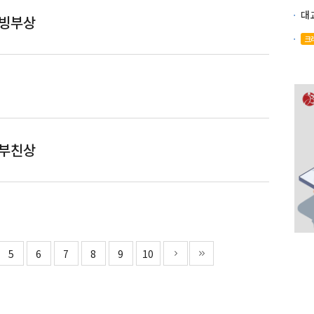
)씨 모친상
 빙부상
크
씨 빙부상
상
 부친상
씨 부친상
5
6
7
8
9
10