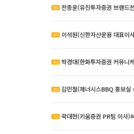
(부고)장상익(한국성장금융투자운
전종윤(유진투자증권 브랜드전
부고
(부고)전종윤(유진투자증권 브랜
이석원(신한자산운용 대표이사
부고
(부고)이석원(신한자산운용 대표이
박경대(한화투자증권 커뮤니케
부고
(부고)박경대(한화투자증권 커뮤니
김민철(제너시스BBQ 홍보실 
부고
(부고)김민철(제너시스BBQ 홍보
곽대현(키움증권 PR팀 이사)
부고