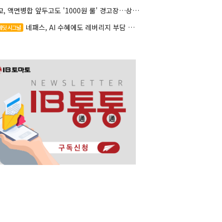
대교, 액면병합 앞두고도 '1000원 룰' 경고장…상장유지 시험대
네패스, AI 수혜에도 레버리지 부담 여전
레딧 시그널