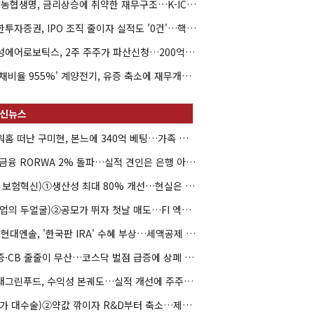
NH농협생명, 금리상승에 취약한 재무구조…K-ICS 변동성 '주의보'
신한투자증권, IPO 조직 줄이자 실적도 '0건'…핵심 인력까지 이탈
해성에어로보틱스, 2주 주주가 파산신청…200억 CB 분쟁 확산
'부채비율 955%' 계양전기, 유증 축소에 재무개선 효과 '뚝'
아워홈 떠난 구미현, 본느에 340억 베팅…가족 지배체제 구축
JB금융 RORWA 2% 돌파…실적 견인은 은행 아닌 캐피탈
(AI 보험혁신)①생산성 최대 80% 개선…현실은 '실행 격차'
(락업의 두얼굴)②공모가 뛰자 첫날 매도…FI 엑시트 전략 갈렸다
HD현대엔솔, '한국판 IRA' 수혜 부상…세액공제 선택이 변수
유증·CB 줄줄이 무산…코스닥 벌점 급증에 상폐 압박
현대그린푸드, 수익성 본궤도…실적 개선에 주주환원까지
(약가 대수술)②약값 깎이자 R&D부터 축소…제약업계 비상경영 돌입