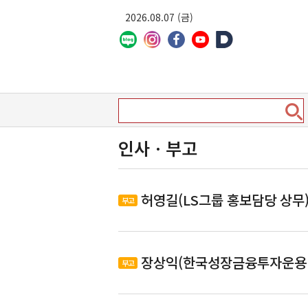
2026.08.07 (금)
인사ㆍ부고
허영길(LS그룹 홍보담당 상무
부고
(부고)허영길(LS그룹 홍보담당 상
장상익(한국성장금융투자운용 
부고