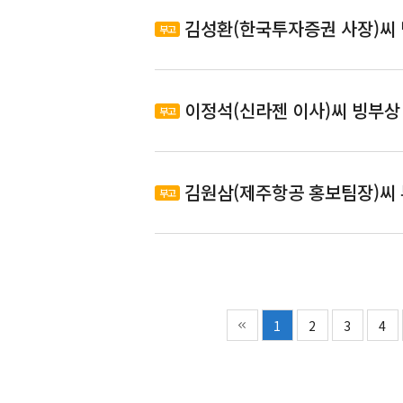
(부고)곽대현(키움증권 PR팀 이사
김성환(한국투자증권 사장)씨
부고
(부고)김성환(한국투자증권 사장)
이정석(신라젠 이사)씨 빙부상
부고
(부고)이정석(신라젠 이사)씨 빙부
김원삼(제주항공 홍보팀장)씨
부고
(부고)김원삼(제주항공 홍보팀장)
1
2
3
4