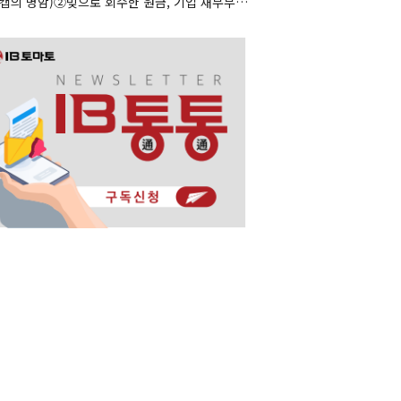
(리캡의 명암)②빚으로 회수한 원금, 기업 재무부담으로 남았다