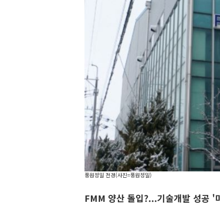
풍원정밀 전경(사진=풍원정밀)
FMM 양산 돌입?...기술개발 성공 '