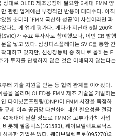
상대로 OLED 제조공정에 필요한 6세대 FMM 양
지만 관련 업계에선 부정적인 반응이 대다수다. 아직
았을 뿐더러 'FMM 국산화 성공'이 사실이라면 파
았다는 게 업계 평가다. 게다가 지난해 6월 200억
SVIC)가 주요 투자자로 참여했으나, 이번 CB 발행
문을 낳고 있다. 삼성디스플레이는 SVIC를 통한 간
확대하고 있지만, 신성장동력 중 하나로 꼽히는 F
추가 투자를 단행하지 않은 것은 이해되지 않는다는
터 기술 지원을 받는 등 협력 관계를 이어왔다.
름을 올리며 OLED용 FMM 제조 기술을 개발하는
인 다이닛폰프린팅(DNP)이 FMM 시장을 독점하
수출 규제 이후 공급망 다변화에 대한 필요성을 절감
 40%대에 달할 정도로 FMM은 고부가가치 사업
을 비롯해
필옵틱스(161580)
, 웨이브일렉트로닉스
 성공한 기업은 없다.
웨이브일렉트로(095270)
의