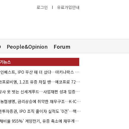
로그인
I
유료가입안내
O
People&Opinion
Forum
HB인베스트, IPO 무산 때 더 샀다…마키나락스 투자 2.7배 회수
에코프로비엠, 1.2조 유증 차질 땐…에코프로 7270억 '독박'
상장사 옷 벗는 신세계푸드…사업재편 성과 입증할까
NH농협생명, 금리상승에 취약한 재무구조…K-ICS 변동성 '주의보'
신한투자증권, IPO 조직 줄이자 실적도 '0건'…핵심 인력까지 이탈
'부채비율 955%' 계양전기, 유증 축소에 재무개선 효과 '뚝'