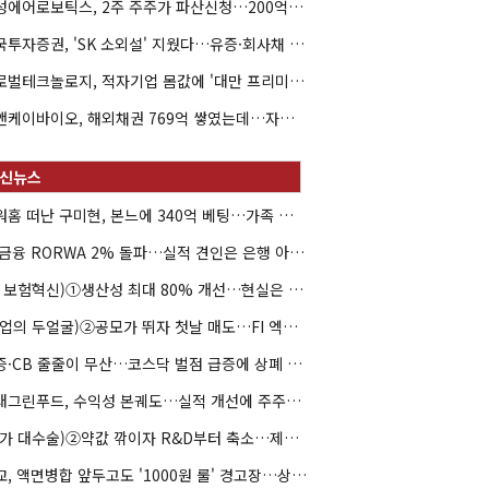
해성에어로보틱스, 2주 주주가 파산신청…200억 CB 분쟁 확산
한국투자증권, 'SK 소외설' 지웠다…유증·회사채 주관 연속 수임
글로벌테크놀로지, 적자기업 몸값에 '대만 프리미엄'…공모가 논란
엘앤케이바이오, 해외채권 769억 쌓였는데…자회사 4곳 자본잠식
아워홈 떠난 구미현, 본느에 340억 베팅…가족 지배체제 구축
JB금융 RORWA 2% 돌파…실적 견인은 은행 아닌 캐피탈
(AI 보험혁신)①생산성 최대 80% 개선…현실은 '실행 격차'
(락업의 두얼굴)②공모가 뛰자 첫날 매도…FI 엑시트 전략 갈렸다
유증·CB 줄줄이 무산…코스닥 벌점 급증에 상폐 압박
현대그린푸드, 수익성 본궤도…실적 개선에 주주환원까지
(약가 대수술)②약값 깎이자 R&D부터 축소…제약업계 비상경영 돌입
대교, 액면병합 앞두고도 '1000원 룰' 경고장…상장유지 시험대