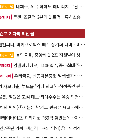
네패스, AI 수혜에도 레버리지 부담 여전
레딧 시그널
툴젠, 조달액 3분의 1 토막…특허소송 비용부터 챙긴다
증레이다
한앤컴퍼니, 마이크로웍스 매각 장기화 대비…배당 회수판 깔았다
농협금융, 중앙회 1.2조 지원받아 생산적금융 확대
레딧 시그널
엘앤씨바이오, 1406억 유증…최대주주는 절반만 청약
증레이다
우리금융, 신종자본증권 발행했지만 차환금리 '부담'
eal모니터
해외 사모대출, 부도율 '역대 최고'…삼성증권 판매상품도 환매 불안
클로봇, 임원은 고점 매도·최대주주는 유증 외면…책임투자 도마
(리캡의 명암)③지분은 남기고 원금은 빼고…헤지펀드로 번진 리캡
엘앤케이바이오, 해외채권 769억 쌓였는데…자회사 4곳 자본잠식
(창간7주년 기획: 생산적금융의 명암)①국민성장펀드 자금흐름 해부