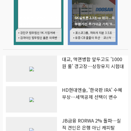
최진용 루스벤처스 대표·강
SK실트론 2.3조+α 매각…외
승순 이사
부평가선 추가대금 가치 '0
원'
• 강진구 법무법인 YK 기업거버넌스센터 센터장
• 포스코그룹, 자회사 지분 3.5조 현금화…리튬 키우고 오버행 부담
• 김아이린 법무법인 율촌 외국변호사
• 유증·CB 줄줄이 무산…코스닥 벌점 급증에 상폐 압박
대교, 액면병합 앞두고도 '1000
원 룰' 경고장…상장유지 시험대
HD현대엔솔, '한국판 IRA' 수혜
부상…세액공제 선택이 변수
JB금융 RORWA 2% 돌파…실
적 견인은 은행 아닌 캐피탈