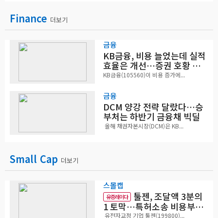
Finance
더보기
금융
KB금융, 비용 늘었는데 실적
효율은 개선…증권 호황 효
과
KB금융(105560)이 비용 증가에...
금융
DCM 양강 전략 달랐다…승
부처는 하반기 금융채 빅딜
올해 채권자본시장(DCM)은 KB...
Small Cap
더보기
스몰캡
툴젠, 조달액 3분의
유증레이다
1 토막…특허소송 비용부터
챙긴다
유전자교정 기업 툴젠(199800)...