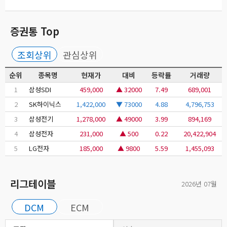
증권통 Top
조회상위
관심상위
순위
종목명
현재가
대비
등락률
거래량
1
삼성SDI
459,000
▲ 32000
7.49
689,001
2
SK하이닉스
1,422,000
▼ 73000
4.88
4,796,753
3
삼성전기
1,278,000
▲ 49000
3.99
894,169
4
삼성전자
231,000
▲ 500
0.22
20,422,904
5
LG전자
185,000
▲ 9800
5.59
1,455,093
리그테이블
2026년 07월
DCM
ECM