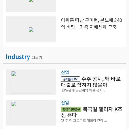
아워홈 떠난 구미현, 본느에 340
억 베팅…가족 지배체제 구축
Industry
더보기
산업
수주 공시, 왜 바로
공시톺아보기
매출로 잡히지 않을까
단일판매·공급계약 체결 공시...
산업
북극길 열리자 K조
합정역 7번출구
선 뜬다
몇 주 전 호르무즈 해협이 긴장 ...