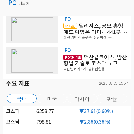
IPO
더보기
IPO
딜리셔스, 공모 흥행
IPO클립
에도 락업은 미미…441곳 중
확약 5곳
패션 커머스 플랫폼 '신상마켓' 운...
IPO
덕산넵코어스, 방산
IPO 인사이트
항법 기술로 코스닥 노크
덕산넵코어스가 방위산업용 ...
주요 지표
2026.08.09 16:57
국내
미국
아시아
환율
코스피
6258.77
▼37.61(0.60%)
코스닥
798.81
▼2.86(0.36%)