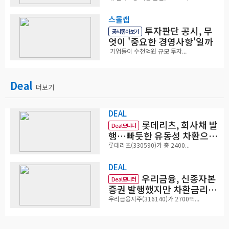
스몰캡
투자판단 공시, 무
공시톺아보기
엇이 '중요한 경영사항'일까
기업들이 수천억원 규모 투자...
Deal
더보기
DEAL
롯데리츠, 회사채 발
Deal모니터
행…빠듯한 유동성 차환으로
대응
롯데리츠(330590)가 총 2400...
DEAL
우리금융, 신종자본
Deal모니터
증권 발행했지만 차환금리
'부담'
우리금융지주(316140)가 2700억...