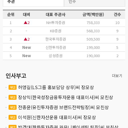
주관
인수
순위
대비
대표 주관사
금액(백만원)
건수
1
▲2
NH투자증권
758,333
10
2
-
KB증권
568,333
9
3
▲2
한국투자증권
509,500
9
4
New
신한투자증권
199,000
5
5
New
삼성증권
190,000
2
인사부고
더보기
허영길(LS그룹 홍보담당 상무)씨 장모상
부고
장상익(한국성장금융투자운용 대표이사)씨 모친상
부고
전종윤(유진투자증권 브랜드전략팀장)씨 모친상
부고
이석원(신한자산운용 대표이사)씨 장모상
부고
박경대(한화투자증권 커뮤니케이션팀 팀장)씨 부친상
부고