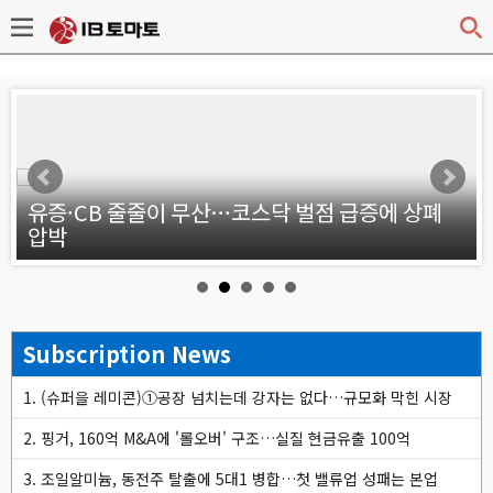
v
약
유증·CB 줄줄이 무산…코스닥 벌점 급증에 상폐
압박
Subscription News
1. (슈퍼을 레미콘)①공장 넘치는데 강자는 없다…규모화 막힌 시장
2. 핑거, 160억 M&A에 '롤오버' 구조…실질 현금유출 100억
3. 조일알미늄, 동전주 탈출에 5대1 병합…첫 밸류업 성패는 본업