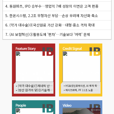
4. 동원파츠, IPO 승부수…영업익 7배 성장의 이면은 고객 편중
5. 한온시스템, 2.2조 무형자산 부담…손상 우려에 자산화 축소
6. (약가 대수술)④국산원료 가산 강화…대형·중소 격차 확대
7. (AI 보험혁신)③활용도에 '편차'…기술보다 '여력' 문제
(락업의 두얼굴)①한 달
네패스, AI 수혜에도 레버리
뒤 풀리는 FI 물량…새
지 부담 여전
내기주 오버행 경계
• (약가 대수술)①제네릭 난립 제동…중소 제약사 수익성 비상
• HS효성인포메이션, AI 투자 확대에 실적 체력 강화
• (방산 원가의 덫)③기술개발까진 지원…수출은 각자도생
• 메리츠화재, PF 11조 노출…부동산 사업성 저하 우려