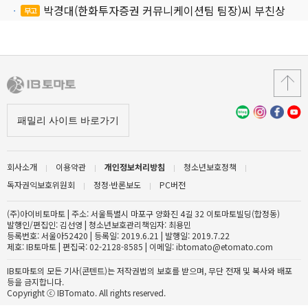
박경대(한화투자증권 커뮤니케이션팀 팀장)씨 부친상
부고
회사소개
이용약관
개인정보처리방침
청소년보호정책
독자권익보호위원회
정정·반론보도
PC버전
(주)아이비토마토 | 주소: 서울특별시 마포구 양화진 4길 32 이토마토빌딩(합정동)
발행인/편집인: 김선영 | 청소년보호관리책임자: 최용민
등록번호: 서울아52420 | 등록일: 2019.6.21 | 발행일: 2019.7.22
제호: IB토마토 | 편집국: 02-2128-8585 | 이메일: ibtomato@etomato.com
IB토마토의 모든 기사(콘텐트)는 저작권법의 보호를 받으며, 무단 전재 및 복사와 배포
등을 금지합니다.
Copyright ⓒ IBTomato. All rights reserved.