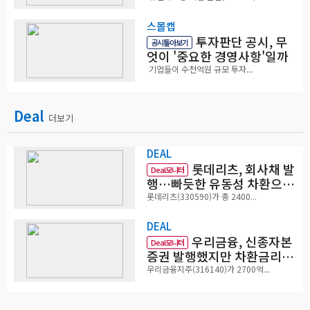
스몰캡
투자판단 공시, 무
공시톺아보기
엇이 '중요한 경영사항'일까
기업들이 수천억원 규모 투자...
Deal
더보기
DEAL
롯데리츠, 회사채 발
Deal모니터
행…빠듯한 유동성 차환으로
대응
롯데리츠(330590)가 총 2400...
DEAL
우리금융, 신종자본
Deal모니터
증권 발행했지만 차환금리
'부담'
우리금융지주(316140)가 2700억...