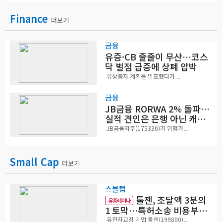
Finance
더보기
금융
유증·CB 줄줄이 무산…코스
닥 벌점 급증에 상폐 압박
유상증자 계획을 발표했다가 ...
금융
JB금융 RORWA 2% 돌파…
실적 견인은 은행 아닌 캐피
탈
JB금융지주(175330)가 위험가...
Small Cap
더보기
스몰캡
툴젠, 조달액 3분의
유증레이다
1 토막…특허소송 비용부터
챙긴다
유전자교정 기업 툴젠(199800)...