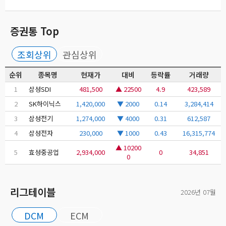
증권통 Top
조회상위
관심상위
순위
종목명
현재가
대비
등락률
거래량
1
삼성SDI
481,500
▲ 22500
4.9
423,589
2
SK하이닉스
1,420,000
▼ 2000
0.14
3,284,414
3
삼성전기
1,274,000
▼ 4000
0.31
612,587
4
삼성전자
230,000
▼ 1000
0.43
16,315,774
▲ 10200
5
효성중공업
2,934,000
0
34,851
0
리그테이블
2026년 07월
DCM
ECM