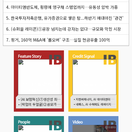
4. 아이티엠반도체, 횡령에 영구채 스텝업까지…유동성 압박 가중
5. 한국투자저축은행, 유가증권으로 쌓은 탑...하반기 예대마진 '관건'
6. (슈퍼을 레미콘)①공장 넘치는데 강자는 없다…규모화 막힌 시장
7. 핑거, 160억 M&A에 '롤오버' 구조…실질 현금유출 100억
(약가 대수술)②약값 깎
대우건설, 실적 반등에도 재
이자 R&D부터 축소…제
무부담…순차입금 2조
약업계 비상경영 돌입
• (AI 보험혁신)①생산성 최대 80% 개선…현실은 '실행 격차'
• 지엔씨에너지, AI 데이터센터 타고 외형 확대
• (락업의 두얼굴)②공모가 뛰자 첫날 매도…FI 엑시트 전략 갈렸다
• 네패스, AI 수혜에도 레버리지 부담 여전