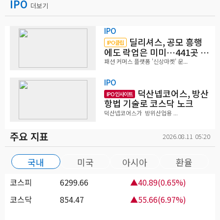
IPO
더보기
IPO
딜리셔스, 공모 흥행
IPO클립
에도 락업은 미미…441곳 중
확약 5곳
패션 커머스 플랫폼 '신상마켓' 운...
IPO
덕산넵코어스, 방산
IPO 인사이트
항법 기술로 코스닥 노크
덕산넵코어스가 방위산업용 ...
주요 지표
2026.08.11 05:20
국내
미국
아시아
환율
코스피
6299.66
▲40.89(0.65%)
코스닥
854.47
▲55.66(6.97%)