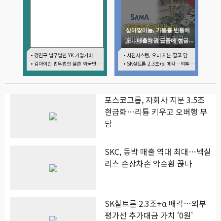
최진용 루스벤처스 대표·강
삼아알미늄, 가동률 반등에
승순 이사
도…매출채권 급증에 현금흐
름 부담
• 강진구 법무법인 YK 기업거버넌스센터 센터장
• 서진시스템, 오너 지분 팔고 담보 잡히고…3000억 영구채 지연 여파
• 김아이린 법무법인 율촌 외국변호사
• SK실트론 2.3조+α 매각…외부평가선 추가대금 가치 '0원'
포스코그룹, 자회사 지분 3.5조
현금화…리튬 키우고 오버행 부
담
SKC, 동박 매출 역대 최대…넥실
리스 손상차손 악순환 끊나
SK실트론 2.3조+α 매각…외부
평가선 추가대금 가치 '0원'