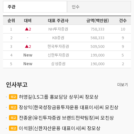
주관
인수
순위
대비
대표 주관사
금액(백만원)
건수
1
▲2
NH투자증권
758,333
10
2
-
KB증권
568,333
9
3
▲2
한국투자증권
509,500
9
4
New
신한투자증권
199,000
5
5
New
삼성증권
190,000
2
인사부고
더보기
허영길(LS그룹 홍보담당 상무)씨 장모상
부고
장상익(한국성장금융투자운용 대표이사)씨 모친상
부고
전종윤(유진투자증권 브랜드전략팀장)씨 모친상
부고
이석원(신한자산운용 대표이사)씨 장모상
부고