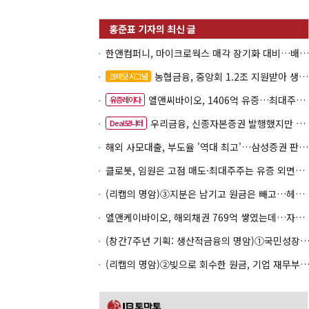
한앤컴퍼니, 마이크로웍스 매각 장기화 대비…배당 회수판 깔았다
농협금융, 중앙회 1.2조 지원받아 생산적금융 확대
크레딧 시그널
엘앤씨바이오, 1406억 유증…최대주주는 절반만 청약
유증레이다
우리금융, 신종자본증권 발행했지만 차환금리 '부담'
Deal모니터
해외 사모대출, 부도율 '역대 최고'…삼성증권 판매상품도 환매 불안
클로봇, 임원은 고점 매도·최대주주는 유증 외면…책임투자 도마
(리캡의 명암)③지분은 남기고 원금은 빼고…헤지펀드로 번진 리캡
엘앤케이바이오, 해외채권 769억 쌓였는데…자회사 4곳 자본잠식
(창간7주년 기획: 생산적금융의 명암)①국민성장펀드 자금흐름
(리캡의 명암)②빚으로 회수한 원금, 기업 재무부담으로 