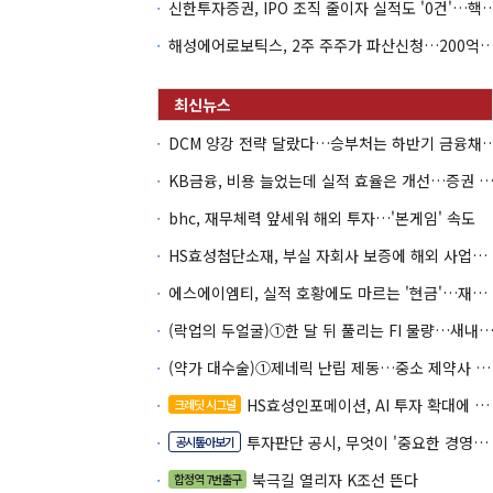
신한투자증권, IPO 조직 줄이자 실적도 '0건'
해성에어로보틱스, 2주 주주가 파산신청…200억 CB 
DCM 양강 전략 달랐다…승부처는 하
KB금융, 비용 늘었는데 실적 효율은 개선…증권 호황
bhc, 재무체력 앞세워 해외 투자…'본게임' 속도
HS효성첨단소재, 부실 자회사 보증에 해외 사업까지…부담 '가중'
에스에이엠티, 실적 호황에도 마르는 '현금'…재고·달러빚 부담 확대
(락업의 두얼굴)①한 달 뒤 풀리는 FI 물량…새내기주 오버행
(약가 대수술)①제네릭 난립 제동…중소 제약사 수익성 비상
HS효성인포메이션, AI 투자 확대에 실적 체력 강화
크레딧 시그널
투자판단 공시, 무엇이 '중요한 경영사항'일까
공시톺아보기
북극길 열리자 K조선 뜬다
합정역 7번출구