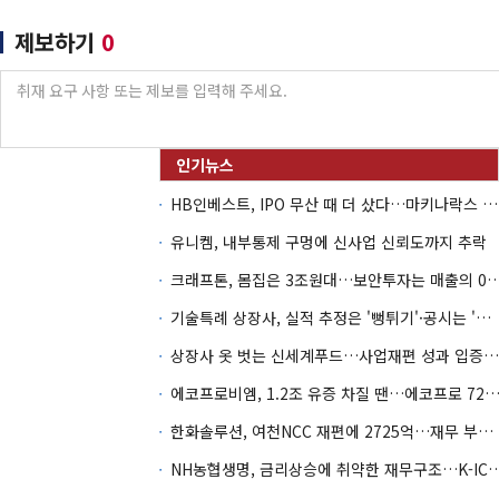
제보하기
0
HB인베스트, IPO 무산 때 더 샀다…마키나락스 투자 2.7배 회수
유니켐, 내부통제 구멍에 신사업 신뢰도까지 추락
크래프톤, 몸집은 3조원대…보안투자는 매
기술특례 상장사, 실적 추정은 '뻥튀기'·공시는 '누락'
상장사 옷 벗는 신세계푸드…사업재편 성과 입증할까
에코프로비엠, 1.2조 유증 차질 땐…에코프로 7270억 '
한화솔루션, 여천NCC 재편에 2725억…재무 부담 커지나
NH농협생명, 금리상승에 취약한 재무구조…K-IC