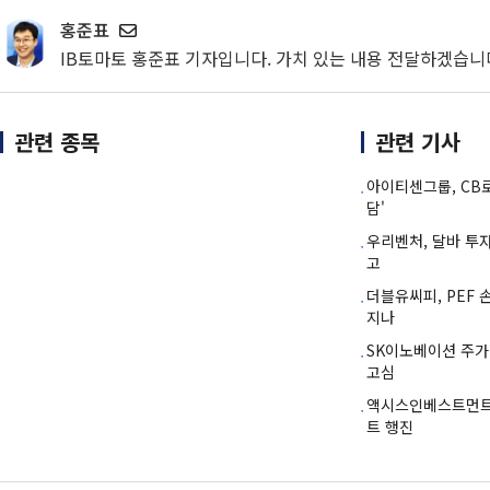
홍준표
IB토마토 홍준표 기자입니다. 가치 있는 내용 전달하겠습니
관련 종목
관련 기사
아이티센그룹, CB
담'
우리벤처, 달바 투자
고
더블유씨피, PEF 
지나
SK이노베이션 주가
고심
액시스인베스트먼트, 
트 행진