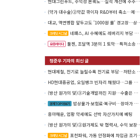
현대그린푸드, 수익성 본궤도…실적 개선에 주주환원까지
(약가 대수술)②약값 깎이자 R&D부터 축소…제약업계 비상경영 돌입
대교, 액면병합 앞두고도 '1000원 룰'
네패스, AI 수혜에도 레버리지 부담 여전
크레딧 시그널
툴젠, 조달액 3분의 1 토막…특허소송 비용부터 챙긴다
유증레이다
현대제철, 전기로 늘릴수록 전기료 부담…
HD현대중공업, 오일뱅크 빈자리 채웠다…그룹 배당 핵심축 부상
(방산 원가의 덫)③기술개발까진 지원…수출은 각자도생
밥상물가·보험료·복구비…장마가 내미는 청구서
경제TOP아보기
흥아해운, 업황 약세에도 선박 자산가치에 베팅
(방산 원가의 덫)②원가제도 밖 협력사, 
포천파워, 가동 안정화에 차입금 조기상환 속도
크레딧 시그널