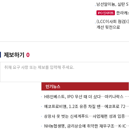
남선알미늄, 실탄 
한라캐스
IPO 인사이트
(LCC이사회 점검
개선 뒷전으로
제보하기
0
HB인베스트, IPO 무산 때 더 샀다…마키나락스 투자 2.7배 회수
에코프로비엠, 1.2조 유증 차질 땐…에코프로 7270억 '
상장사 옷 벗는 신세계푸드…사업재편 성과 입증할까
NH농협생명, 금리상승에 취약한 재무구조…K-IC