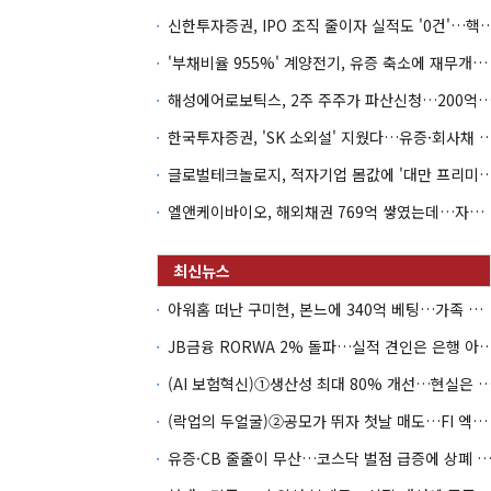
신한투자증권, IPO 조직 줄이자 실적도 '0건'
'부채비율 955%' 계양전기, 유증 축소에 재무개선 효과 '뚝'
해성에어로보틱스, 2주 주주가 파산신청…200억 CB 
한국투자증권, 'SK 소외설' 지웠다…유증·회사채 
글로벌테크놀로지, 적자기업 몸값에 '대만 프리미엄
엘앤케이바이오, 해외채권 769억 쌓였는데…자회사 4곳 자본잠식
아워홈 떠난 구미현, 본느에 340억 베팅…가족 지배체제 구축
JB금융 RORWA 2% 돌파…실적 견인은 은
(AI 보험혁신)①생산성 최대 80% 개선…현실은 '실
(락업의 두얼굴)②공모가 뛰자 첫날 매도…FI 엑시트 전략 갈렸다
유증·CB 줄줄이 무산…코스닥 벌점 급증에 상폐