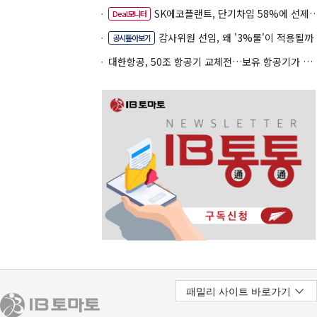
SK에코플랜트, 단기차입 58%에 선제 차환 카드
Deal모니터
감사위원 선임, 왜 '3%룰'이 적용될까
공시톺아보기
대한항공, 50조 항공기 교체전…보유 항공기가 조달 카드