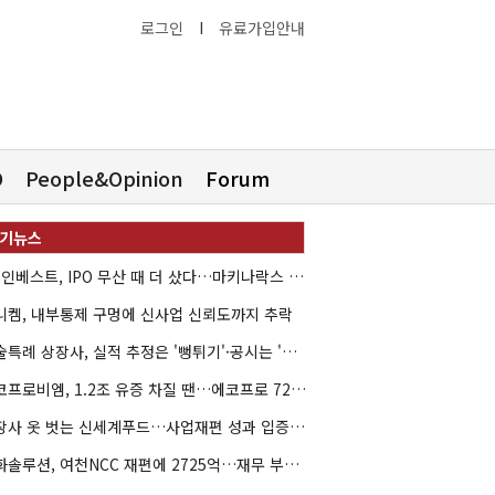
로그인
I
유료가입안내
O
People&Opinion
Forum
HB인베스트, IPO 무산 때 더 샀다…마키나락스 투자 2.7배 회수
니켐, 내부통제 구멍에 신사업 신뢰도까지 추락
기술특례 상장사, 실적 추정은 '뻥튀기'·공시는 '누락'
에코프로비엠, 1.2조 유증 차질 땐…에코프로 7270억 '독박'
상장사 옷 벗는 신세계푸드…사업재편 성과 입증할까
한화솔루션, 여천NCC 재편에 2725억…재무 부담 커지나