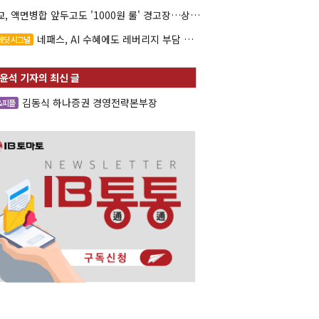
대교, 액면병합 앞두고도 '1000원 룰' 경고장…상장유지 시험대
네패스, AI 수혜에도 레버리지 부담 여전
레딧 시그널
김동식 하나증권 경영전략본부장
&피플