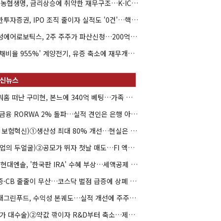
NH농협생명, 금리상승에 취약한 재무구조…K-ICS 변동성 '주의보'
신한투자증권, IPO 조직 줄이자 실적도 '0건'…핵심 인력까지 이탈
해성에어로보틱스, 2주 주주가 파산신청…200억 CB 분쟁 확산
'부채비율 955%' 계양전기, 유증 축소에 재무개선 효과 '뚝'
아워홈 떠난 구미현, 본느에 340억 베팅…가족 지배체제 구축
JB금융 RORWA 2% 돌파…실적 견인은 은행 아닌 캐피탈
(AI 보험혁신)①생산성 최대 80% 개선…현실은 '실행 격차'
(락업의 두얼굴)②공모가 뛰자 첫날 매도…FI 엑시트 전략 갈렸다
HD현대엔솔, '한국판 IRA' 수혜 부상…세액공제 선택이 변수
유증·CB 줄줄이 무산…코스닥 벌점 급증에 상폐 압박
현대그린푸드, 수익성 본궤도…실적 개선에 주주환원까지
(약가 대수술)②약값 깎이자 R&D부터 축소…제약업계 비상경영 돌입