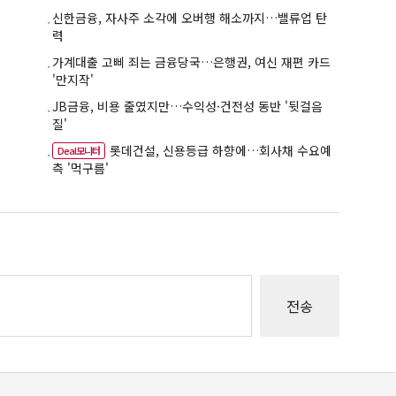
신한금융, 자사주 소각에 오버행 해소까지…밸류업 탄
력
가계대출 고삐 죄는 금융당국…은행권, 여신 재편 카드
'만지작'
JB금융, 비용 줄였지만…수익성·건전성 동반 '뒷걸음
질'
롯데건설, 신용등급 하향에…회사채 수요예
Deal모니터
측 '먹구름'