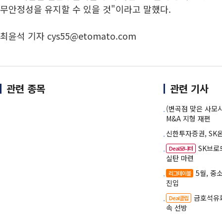
무안정성을 유지할 수 있을 것"이라고 말했다.
최윤석 기자 cys55@etomato.com
관련 종목
관련 기사
(변곡점 맞은 사모시
M&A 지형 재편
신한투자증권, SK
SK브로
Deal모니터
실탄 마련
5월, 중
리그테이블
진입
금호석유화
Deal클립
속 선방