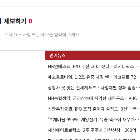
제보하기
0
HB인베스트, IPO 무산 때 더 샀다…마키나락스 투자 2.7배 회수
에코프로비엠, 1.2조 유증 차질 땐…에코프로 7270억 '
상장사 옷 벗는 신세계푸드…사업재편 성과 입증할까
NH농협생명, 금리상승에 취약한 재무구조…K-IC
신한투자증권, IPO 조직 줄이자 실적도 '0건'
'부채비율 955%' 계양전기, 유증 축소에 재무개선 효과 '뚝'
해성에어로보틱스, 2주 주주가 파산신청…200억 CB 