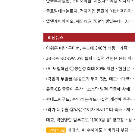
한국투자증권, 'SK 소외설' 지웠다…유증·회사채 
글로벌테크놀로지, 적자기업 몸값에 '대만 프리미엄
엘앤케이바이오, 해외채권 769억 쌓였는데…자회사 4곳 자본잠식
아워홈 떠난 구미현, 본느에 340억 베팅…가족 지배체제 구축
JB금융 RORWA 2% 돌파…실적 견인은 은
(AI 보험혁신)①생산성 최대 80% 개선…현실은 '실
(락업의 두얼굴)②공모가 뛰자 첫날 매도…FI 엑시트 전략 갈렸다
유증·CB 줄줄이 무산…코스닥 벌점 급증에 상폐
현대그린푸드, 수익성 본궤도…실적 개선에 주주환원까지
(약가 대수술)②약값 깎이자 R&D부터 축소…제약업계 비상경영 돌입
대교, 액면병합 앞두고도 '1000원 룰'
네패스, AI 수혜에도 레버리지 부담 여전
크레딧 시그널