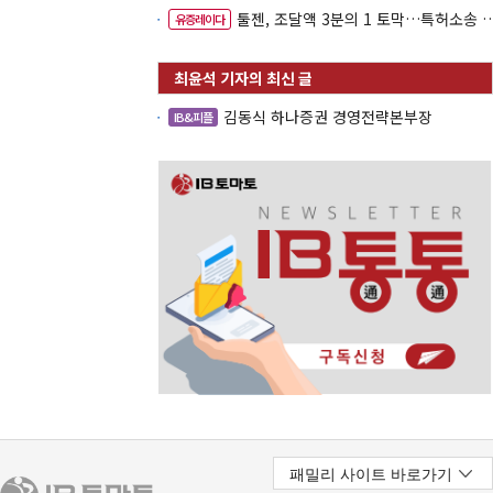
툴젠, 조달액 3분의 1 토막…특허소송 비용부터 챙긴다
유증레이다
김동식 하나증권 경영전략본부장
IB&피플