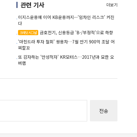
관련 기사
더보기
이지스운용에 이어 KB운용까지···'임차인 리스크' 커진
다
금호전기, 신용등급 'B-/부정적'으로 하향
크레딧 시그널
'마힌드라 투자 철회' 쌍용차…7월 만기 900억 조달 어
찌할꼬
또 감자하는 '만성적자' KR모터스…2017년과 묘한 오
버랩