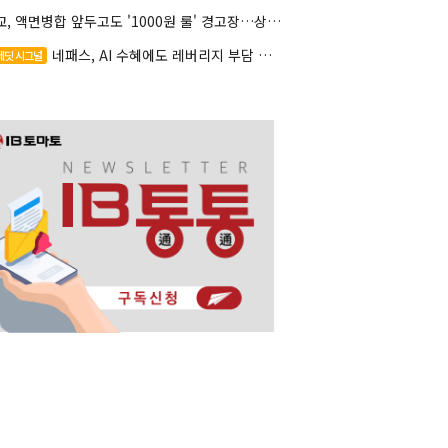
대교, 액면병합 앞두고도 '1000원 룰' 경고장…상장유지 시험대
네패스, AI 수혜에도 레버리지 부담 여전
레딧 시그널