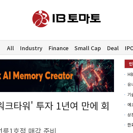
All
Industry
Finance
Small Cap
Deal
IP
유
워크타워' 투자 1년여 만에 회
선릉1호점 매각 준비