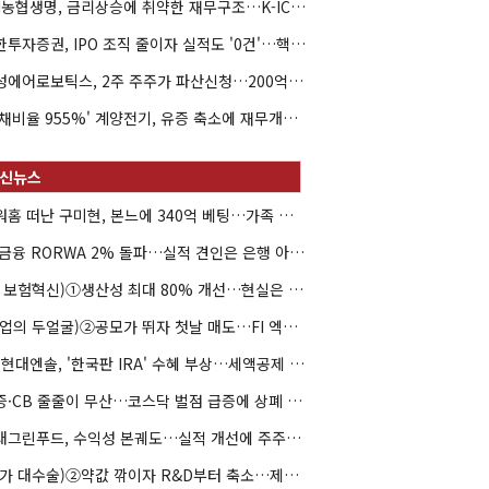
NH농협생명, 금리상승에 취약한 재무구조…K-ICS 변동성 '주의보'
신한투자증권, IPO 조직 줄이자 실적도 '0건'…핵심 인력까지 이탈
해성에어로보틱스, 2주 주주가 파산신청…200억 CB 분쟁 확산
'부채비율 955%' 계양전기, 유증 축소에 재무개선 효과 '뚝'
아워홈 떠난 구미현, 본느에 340억 베팅…가족 지배체제 구축
JB금융 RORWA 2% 돌파…실적 견인은 은행 아닌 캐피탈
(AI 보험혁신)①생산성 최대 80% 개선…현실은 '실행 격차'
(락업의 두얼굴)②공모가 뛰자 첫날 매도…FI 엑시트 전략 갈렸다
HD현대엔솔, '한국판 IRA' 수혜 부상…세액공제 선택이 변수
유증·CB 줄줄이 무산…코스닥 벌점 급증에 상폐 압박
현대그린푸드, 수익성 본궤도…실적 개선에 주주환원까지
(약가 대수술)②약값 깎이자 R&D부터 축소…제약업계 비상경영 돌입