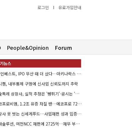
로그인
I
유료가입안내
O
People&Opinion
Forum
HB인베스트, IPO 무산 때 더 샀다…마키나락스 투자 2.7배 회수
니켐, 내부통제 구멍에 신사업 신뢰도까지 추락
기술특례 상장사, 실적 추정은 '뻥튀기'·공시는 '누락'
에코프로비엠, 1.2조 유증 차질 땐…에코프로 7270억 '독박'
상장사 옷 벗는 신세계푸드…사업재편 성과 입증할까
한화솔루션, 여천NCC 재편에 2725억…재무 부담 커지나