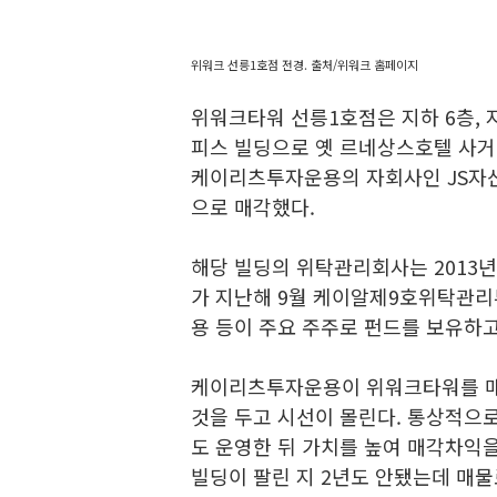
위워크 선릉1호점 전경. 출처/위워크 홈페이지
위워크타워 선릉1호점은 지하 6층, 지
피스 빌딩으로 옛 르네상스호텔 사거
케이리츠투자운용의 자회사인 JS자산
으로 매각했다.
해당 빌딩의 위탁관리회사는 201
가 지난해 9월 케이알제9호위탁관
용 등이 주요 주주로 펀드를 보유하고
케이리츠투자운용이 위워크타워를 매입
것을 두고 시선이 몰린다. 통상적으로
도 운영한 뒤 가치를 높여 매각차익을
빌딩이 팔린 지 2년도 안됐는데 매물