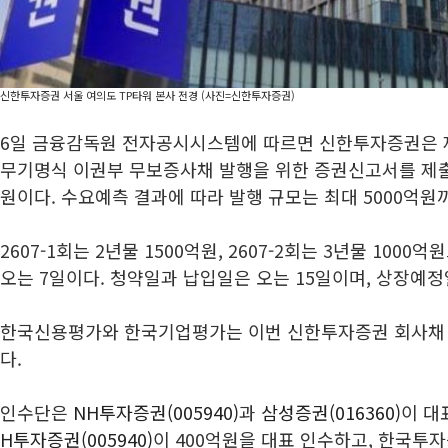
신한투자증권 서울 여의도 TP타워 본사 전경 (사진=신한투자증권)
6일 금융감독원 전자공시시스템에 따르면 신한투자증권은 제26
무기명식 이권부 무보증사채 발행을 위한 증권신고서를 제출
원이다. 수요예측 결과에 따라 발행 규모는 최대 5000억원
2607-1회는 2년물 1500억원, 2607-2회는 3년물 100
오는 7일이다. 청약일과 납입일은 오는 15일이며, 상장예정
한국신용평가와 한국기업평가는 이번 신한투자증권 회사채 신
다.
인수단은
NH투자증권(005940)
과
삼성증권(016360)
이 대
H투자증권(005940)
이 400억원을 대표 인수하고, 한국투자