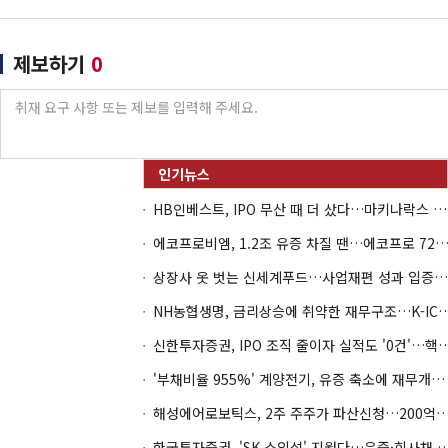
제보하기
0
HB인베스트, IPO 무산 때 더 샀다…마키나락스 투자 2.7배 회수
에코프로비엠, 1.2조 유증 차질 땐…에코프로 7270억 '
상장사 옷 벗는 신세계푸드…사업재편 성과 입증할까
NH농협생명, 금리상승에 취약한 재무구조…K-IC
신한투자증권, IPO 조직 줄이자 실적도 '0건'
'부채비율 955%' 계양전기, 유증 축소에 재무개선 효과 '뚝'
해성에어로보틱스, 2주 주주가 파산신청…200억 CB 
한국투자증권, 'SK 소외설' 지웠다…유증·회사채 