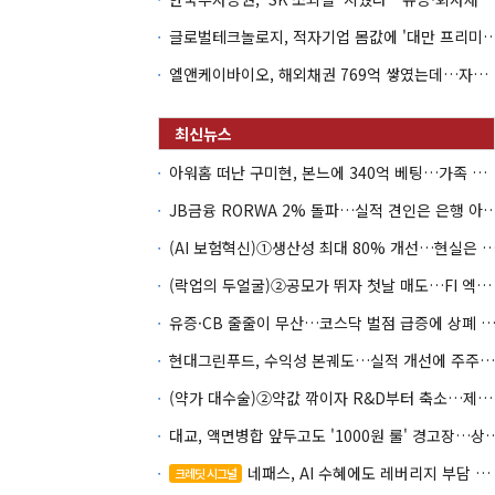
글로벌테크놀로지, 적자기업 몸값에 '대만 프리미엄
엘앤케이바이오, 해외채권 769억 쌓였는데…자회사 4곳 자본잠식
아워홈 떠난 구미현, 본느에 340억 베팅…가족 지배체제 구축
JB금융 RORWA 2% 돌파…실적 견인은 은
(AI 보험혁신)①생산성 최대 80% 개선…현실은 '실
(락업의 두얼굴)②공모가 뛰자 첫날 매도…FI 엑시트 전략 갈렸다
유증·CB 줄줄이 무산…코스닥 벌점 급증에 상폐
현대그린푸드, 수익성 본궤도…실적 개선에 주주환원까지
(약가 대수술)②약값 깎이자 R&D부터 축소…제약업계 비상경영 돌입
대교, 액면병합 앞두고도 '1000원 룰'
네패스, AI 수혜에도 레버리지 부담 여전
크레딧 시그널