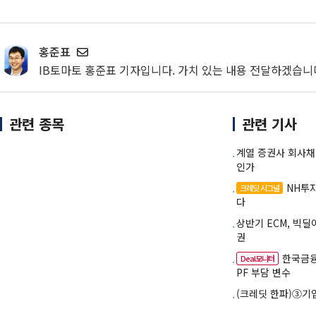
홍준표
IB토마토 홍준표 기자입니다. 가치 있는 내용 전달하겠습니
관련 종목
관련 기사
계열 증권사 회사
인가
NH투
크레딧 시그널
다
상반기 ECM, 빅딜
권
한국금융
Deal모니터
PF 부담 변수
(크레딧 한파)③기