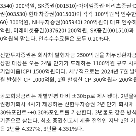
3540)
200억원,
SK증권(001510)
·아이엠증권·메리츠증권·
D
권(003530)
·
현대차증권(001500)
이 각각 100억원씩 인수
60)
300억원,
NH투자증권(005940)
200억원이 대표 인수
억원,
미래에셋증권(037620)
200억원,
SK증권(001510)
과
0억원씩 맡는다. 인수수수료율은 모두 0.20%다.
신한투자증권은 회사채 발행자금 2500억원을 채무상환자
상환 대상은 오는 24일 만기가 도래하는 1100억원 규모 사
기업어음(CP) 1500억원이다. 세부적으로는 2024년 7월 발
월 발행한 CP 1000억원, 2월 발행한 CP 300억원과 200억
공모희망금리는 개별민평 대비 ±30bp로 제시됐다. 2년물
권평가회사 4사가 제공하는 신한투자증권 2년 만기 회사채 
30%포인트~+0.30%포인트를 가산한다. 3년물도 같은 방
기준으로 삼는다. 최초 증권신고서 제출 전일인 지난 2일
은 2년물 4.327%, 3년물 4.351%다.