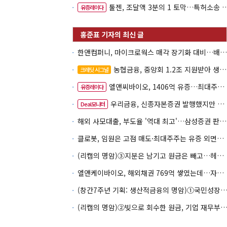
툴젠, 조달액 3분의 1 토막…특허소송 비용부터 챙긴다
유증레이다
한앤컴퍼니, 마이크로웍스 매각 장기화 대비…배당 회수판 깔았다
농협금융, 중앙회 1.2조 지원받아 생산적금융 확대
크레딧 시그널
엘앤씨바이오, 1406억 유증…최대주주는 절반만 청약
유증레이다
우리금융, 신종자본증권 발행했지만 차환금리 '부담'
Deal모니터
해외 사모대출, 부도율 '역대 최고'…삼성증권 판매상품도 환매 불안
클로봇, 임원은 고점 매도·최대주주는 유증 외면…책임투자 도마
(리캡의 명암)③지분은 남기고 원금은 빼고…헤지펀드로 번진 리캡
엘앤케이바이오, 해외채권 769억 쌓였는데…자회사 4곳 자본잠식
(창간7주년 기획: 생산적금융의 명암)①국민성장펀드 자금흐름
(리캡의 명암)②빚으로 회수한 원금, 기업 재무부담으로 