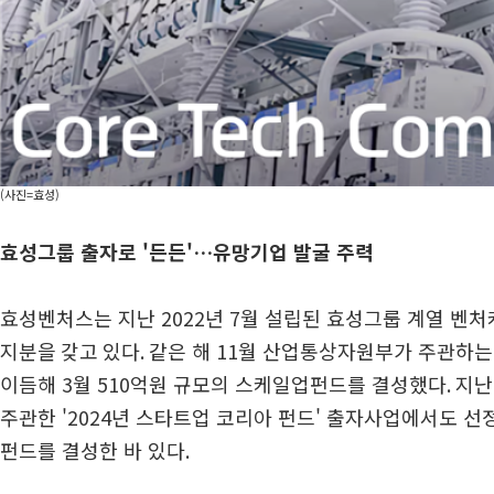
(사진=효성)
효성그룹 출자로 '든든'…유망기업 발굴 주력
효성벤처스는 지난
2022
년
7
월 설립된 효성그룹 계열 벤
지분을 갖고 있다.
같은 해
11
월 산업통상자원부가 주관하는
이듬해
3
월
510
억원 규모의 스케일업펀드를 결성했다
.
지
주관한 '
2024
년 스타트업 코리아 펀드' 출자사업에서도 
펀드를 결성한 바 있다
.