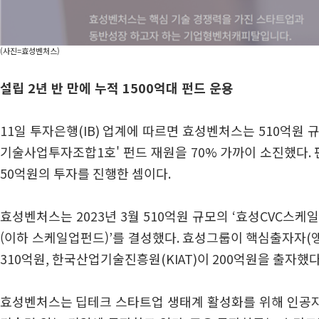
(사진=효성벤처스)
설립 2년 반 만에 누적 1500억대 펀드 운용
11
일 투자은행
(IB)
업계에 따르면 효성벤처스는
510
억원 
기술사업투자조합
1
호' 펀드 재원을 70
% 가까이
소진했다
.
50억원의 투자를 진행한 셈이다.
효성벤처스는
2023
년
3
월
510
억원 규모의
‘
효성
CVC
스케일
(이하 스케일업펀드)
’
를 결성했다
. 효성그룹이 핵심출자자(
310억원,
한국산업기술진흥원
(KIAT)이 200억원을
출자했
효성벤처스는
딥테크 스타트업 생태계 활성화를 위해 인공