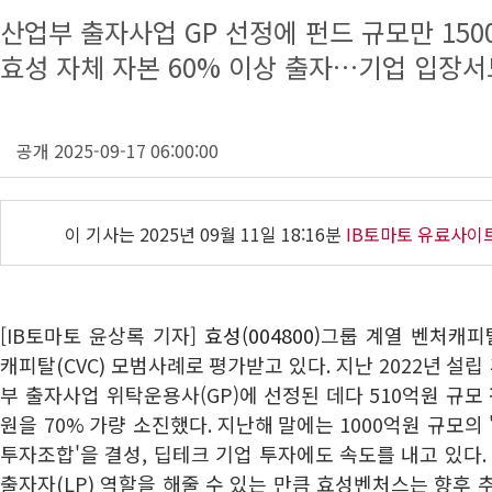
산업부 출자사업 GP 선정에 펀드 규모만 150
효성 자체 자본 60% 이상 출자…기업 입장서
공개 2025-09-17 06:00:00
이 기사는
2025년 09월 11일 18:16분
IB토마토 유료사이
[IB토마토 윤상록 기자]
효성(004800)
그룹 계열 벤처캐피
캐피탈
(CVC) 모범사례로 평가받고 있다. 지난 2022년
설립
부 출자사업 위탁운용사(GP)에 선정된 데다
510
억원 규모 
원을
70%
가량 소진했다
. 지난해 말에는
1000
억원 규모의
투자조합'을 결성, 딥테크 기업 투자에도 속도를 내고 있다
출자자(LP) 역할을 해줄 수 있는 만큼 효성벤처스는 향후 