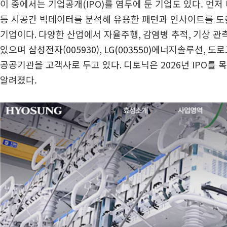
이 중에서는 기업공개
(IPO)
를 염두에 둔 기업도 있다. 먼
등 시공간 빅데이터를 분석해 유용한 패턴과 인사이트를 
기업이다
.
다양한 산업에서 자율주행
,
감염병 추적
,
기상 관
있으며
삼성전자(005930)
,
LG(003550)
에너지솔루션
,
도로
공공기관을 고객사로 두고 있다
.
디토닉은
2026
년
IPO
를 
알려졌다.