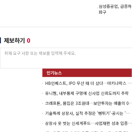
삼성중공업, 급증하
파구
제보하기
0
HB인베스트, IPO 무산 때 더 샀다…마키나락스 투자 2.7배 회수
유니켐, 내부통제 구멍에 신사업 신뢰도까지 추락
크래프톤, 몸집은 3조원대…보안투자는 매
기술특례 상장사, 실적 추정은 '뻥튀기'·공시는 '누락'
상장사 옷 벗는 신세계푸드…사업재편 성과 입증할까