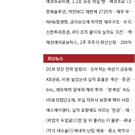
에코프로비엠, 1.2조 유증 차질 땐…에코프로 7270억 '
한화솔루션, 여천NCC 재편에 2725억…재무 부담 커지나
NH농협생명, 금리상승에 취약한 재무구조…K-IC
신한투자증권, IPO 조직 줄이자 실적도 '0건'
해성에어로보틱스, 2주 주주가 파산신청…200억 CB 
DCM 양강 전략 달랐다…승부처는 하
KB금융, 비용 늘었는데 실적 효율은 개선…증권 호황
bhc, 재무체력 앞세워 해외 투자…'본게임' 속도
HS효성첨단소재, 부실 자회사 보증에 해외 사업까지…부담 '가중'
에스에이엠티, 실적 호황에도 마르는 '현금'…재고·달러빚 부담 확대
(락업의 두얼굴)①한 달 뒤 풀리는 FI 물량…새내기주 오버행
(약가 대수술)①제네릭 난립 제동…중소 제약사 수익성 비상