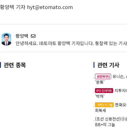
황양택 기자 hyt@etomato.com
황양택
안녕하세요. IB토마토 황양택 기자입니다. 통찰력 있는 기
관련 종목
관련 기사
유니슨,
유증레이다
'분통'
지투지
IPO 인사이트
'박차'
한화오
크레딧 시그널
회복세
(조선 신용전선)③
BB+의 그늘