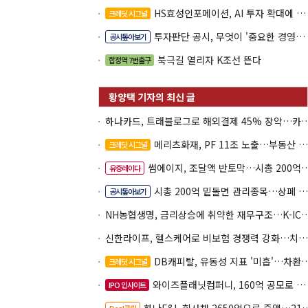
HS효성인포메이션, AI 투자 확대에 실적 체력 강화
크레딧 시그널
투자판단 공시, 무엇이 '중요한 경영사항'일까
공시톺아보기
북극길 열리자 K조선 뜬다
합정역 7번출구
하나카드, 트래블로그로 해외결제 45% 장악
메리츠화재, PF 11조 노출…부동산 사업성 저하 우려
크레딧 시그널
썸에이지, 조달액 반토막…시총 200억 못 넘으면 철회
유증레이다
시총 200억 밑돌면 관리종목…상폐 피하려면
공시톺아보기
NH농협생명, 금리상승에 취약한 재무구조…K-IC
신한라이프, 헬스케어로 비보험 경쟁력 강화…치매·간병 공략
DB캐피탈, 유동성 지표 '미흡'…차환 부담 커진다
크레딧 시그널
와이즈플래닛컴퍼니, 160억 공모로 글로벌 확장
IPO 인사이트
Deal클립