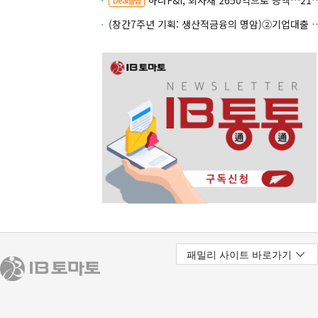
하나F&I, 회사채 2650억으로 증액…2150억은 차환
(창간7주년 기획: 생산적금융의 명암)②기