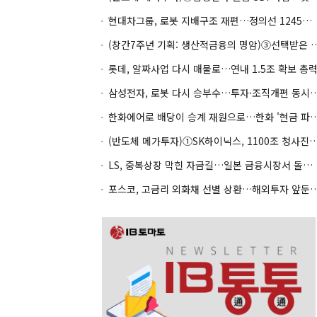
현대차그룹, 로봇 지배구조 재편…정의선 1245억 추가 투입 유력
(창간7주년 기획: 생산적금융의 명암)③선택
롯데, 알짜사업 다시 매물로…연내 1.5조 확보 총
삼성전자, 로봇 다시 승부수…투자·조
한화에어로 배당이 승계 재원으로…한화 '현금
(반도체 메가투자)①SK하이닉스, 1100조 청사진의
LS, 중복상장 막힌 자금길…일본 금융시장서 돌파구 찾나
포스코, 고금리 외화채 선별 상환…해