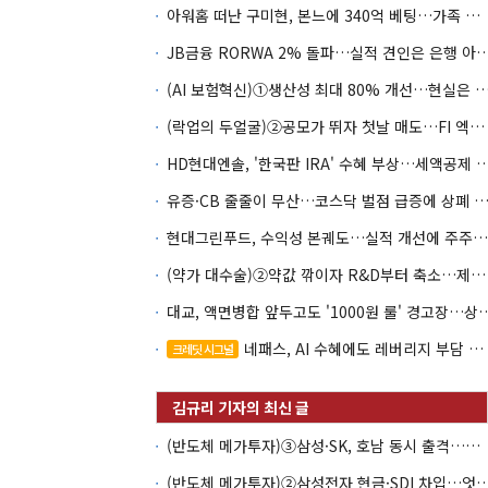
아워홈 떠난 구미현, 본느에 340억 베팅…가족 지배체제 구축
JB금융 RORWA 2% 돌파…실적 견인은 은
(AI 보험혁신)①생산성 최대 80% 개선…현실은 '실
(락업의 두얼굴)②공모가 뛰자 첫날 매도…FI 엑시트 전략 갈렸다
HD현대엔솔, '한국판 IRA' 수혜 부상…세액공
유증·CB 줄줄이 무산…코스닥 벌점 급증에 상폐
현대그린푸드, 수익성 본궤도…실적 개선에 주주환원까지
(약가 대수술)②약값 깎이자 R&D부터 축소…제약업계 비상경영 돌입
대교, 액면병합 앞두고도 '1000원 룰'
네패스, AI 수혜에도 레버리지 부담 여전
크레딧 시그널
(반도체 메가투자)③삼성·SK, 호남 동시 출격…인력·협력사 쟁탈전
(반도체 메가투자)②삼성전자 현금·SDI 차입…엇갈린 2