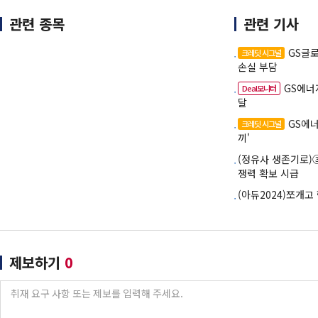
관련 종목
관련 기사
GS글
크레딧 시그널
손실 부담
GS에너
Deal모니터
달
GS에너
크레딧 시그널
끼'
(정유사 생존기로)
쟁력 확보 시급
(아듀2024)쪼개고
제보하기
0