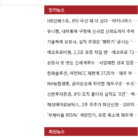
HB인베스트, IPO 무산 때 더 샀다…마키나락스 투자 2.7배 회수
유니켐, 내부통제 구멍에 신사업 신뢰도까지 추락
기술특례 상장사, 실적 추정은 '뻥튀기'·공시는 '누락'
에코프로비엠, 1.2조 유증 차질 땐…에코프로 7270억 '
상장사 옷 벗는 신세계푸드…사업재편 성과 입증할까
한화솔루션, 여천NCC 재편에 2725억…재무 부담 커지나
NH농협생명, 금리상승에 취약한 재무구조…K-IC
신한투자증권, IPO 조직 줄이자 실적도 '0건'
해성에어로보틱스, 2주 주주가 파산신청…200억 CB 
'부채비율 955%' 계양전기, 유증 축소에 재무개선 효과 '뚝'