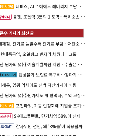
네패스, AI 수혜에도 레버리지 부담 여전
레딧 시그널
툴젠, 조달액 3분의 1 토막…특허소송 비용부터 챙긴다
증레이다
현대제철, 전기로 늘릴수록 전기료 부담…저탄소 전환의 역설
HD현대중공업, 오일뱅크 빈자리 채웠다…그룹 배당 핵심축 부상
(방산 원가의 덫)③기술개발까진 지원…수출은 각자도생
밥상물가·보험료·복구비…장마가 내미는 청구서
제TOP아보기
아해운, 업황 약세에도 선박 자산가치에 베팅
(방산 원가의 덫)②원가제도 밖 협력사, 수익 보장도 협상력도 없다
포천파워, 가동 안정화에 차입금 조기상환 속도
레딧 시그널
SK에코플랜트, 단기차입 58%에 선제 차환 카드
eal모니터
감사위원 선임, 왜 '3%룰'이 적용될까
시톺아보기