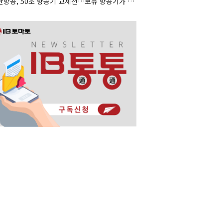
대한항공, 50조 항공기 교체전…보유 항공기가 조달 카드