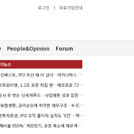
로그인
I
유료가입안내
O
People&Opinion
Forum
HB인베스트, IPO 무산 때 더 샀다…마키나락스 투자 2.7배 회수
에코프로비엠, 1.2조 유증 차질 땐…에코프로 7270억 '독박'
상장사 옷 벗는 신세계푸드…사업재편 성과 입증할까
NH농협생명, 금리상승에 취약한 재무구조…K-ICS 변동성 '주의보'
신한투자증권, IPO 조직 줄이자 실적도 '0건'…핵심 인력까지 이탈
'부채비율 955%' 계양전기, 유증 축소에 재무개선 효과 '뚝'