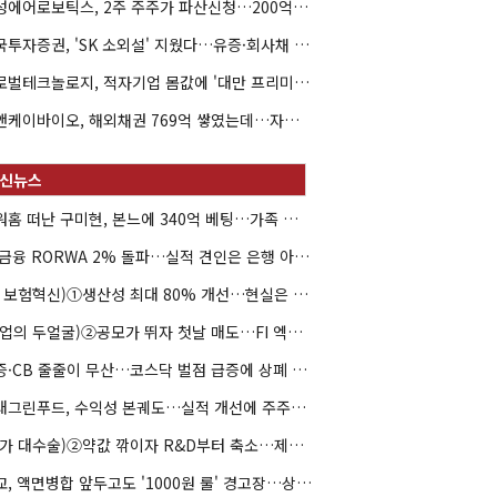
해성에어로보틱스, 2주 주주가 파산신청…200억 CB 분쟁 확산
한국투자증권, 'SK 소외설' 지웠다…유증·회사채 주관 연속 수임
글로벌테크놀로지, 적자기업 몸값에 '대만 프리미엄'…공모가 논란
엘앤케이바이오, 해외채권 769억 쌓였는데…자회사 4곳 자본잠식
아워홈 떠난 구미현, 본느에 340억 베팅…가족 지배체제 구축
JB금융 RORWA 2% 돌파…실적 견인은 은행 아닌 캐피탈
(AI 보험혁신)①생산성 최대 80% 개선…현실은 '실행 격차'
(락업의 두얼굴)②공모가 뛰자 첫날 매도…FI 엑시트 전략 갈렸다
유증·CB 줄줄이 무산…코스닥 벌점 급증에 상폐 압박
현대그린푸드, 수익성 본궤도…실적 개선에 주주환원까지
(약가 대수술)②약값 깎이자 R&D부터 축소…제약업계 비상경영 돌입
대교, 액면병합 앞두고도 '1000원 룰' 경고장…상장유지 시험대