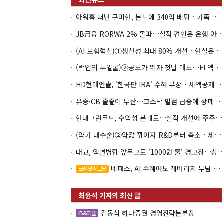
아워홈 떠난 구미현, 본느에 340억 베팅…가족 지배체제 구축
JB금융 RORWA 2% 돌파…실적 견인은 은
(AI 보험혁신)①생산성 최대 80% 개선…현실은 '실
(락업의 두얼굴)②공모가 뛰자 첫날 매도…FI 엑시트 전략 갈렸다
HD현대엔솔, '한국판 IRA' 수혜 부상…세액공
유증·CB 줄줄이 무산…코스닥 벌점 급증에 상폐
현대그린푸드, 수익성 본궤도…실적 개선에 주주환원까지
(약가 대수술)②약값 깎이자 R&D부터 축소…제약업계 비상경영 돌입
대교, 액면병합 앞두고도 '1000원 룰'
네패스, AI 수혜에도 레버리지 부담 여전
크레딧 시그널
김동식 하나증권 경영전략본부장
IB&피플