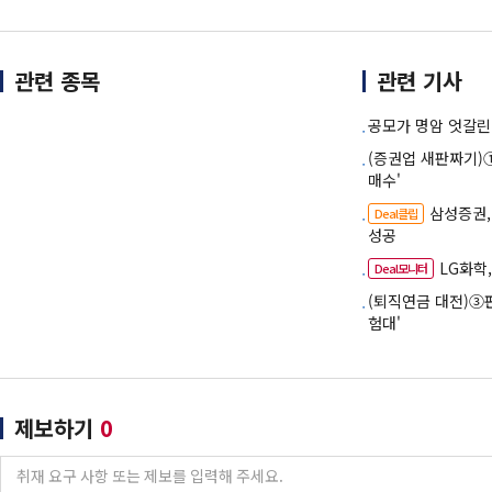
관련 종목
관련 기사
공모가 명암 엇갈린
(증권업 새판짜기)①
매수'
삼성증권,
Deal클립
성공
LG화학
Deal모니터
(퇴직연금 대전)③
험대'
제보하기
0