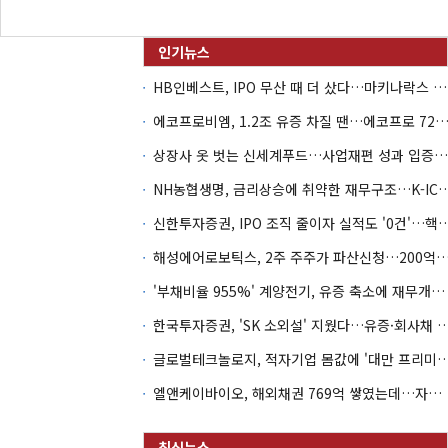
HB인베스트, IPO 무산 때 더 샀다…마키나락스 투자 2.7배 회수
에코프로비엠, 1.2조 유증 차질 땐…에코프로 7270억 '
상장사 옷 벗는 신세계푸드…사업재편 성과 입증할까
NH농협생명, 금리상승에 취약한 재무구조…K-IC
신한투자증권, IPO 조직 줄이자 실적도 '0건'
해성에어로보틱스, 2주 주주가 파산신청…200억 CB 
'부채비율 955%' 계양전기, 유증 축소에 재무개선 효과 '뚝'
한국투자증권, 'SK 소외설' 지웠다…유증·회사채 
글로벌테크놀로지, 적자기업 몸값에 '대만 프리미엄
엘앤케이바이오, 해외채권 769억 쌓였는데…자회사 4곳 자본잠식