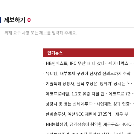
제보하기
0
HB인베스트, IPO 무산 때 더 샀다…마키나락스 투자 2.7배 회수
유니켐, 내부통제 구멍에 신사업 신뢰도까지 추락
기술특례 상장사, 실적 추정은 '뻥튀기'·공시는 '누락'
에코프로비엠, 1.2조 유증 차질 땐…에코프로 7270억 '
상장사 옷 벗는 신세계푸드…사업재편 성과 입증할까
한화솔루션, 여천NCC 재편에 2725억…재무 부담 커지나
NH농협생명, 금리상승에 취약한 재무구조…K-IC