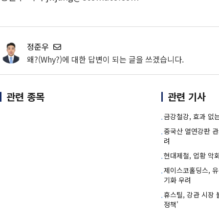
정준우
왜?(Why?)에 대한 답변이 되는 글을 쓰겠습니다.
관련 종목
관련 기사
금강철강, 효과 없
중국산 열연강판 관
려
현대제철, 업황 악
제이스코홀딩스, 유
기화 우려
휴스틸, 강관 시장
정책'