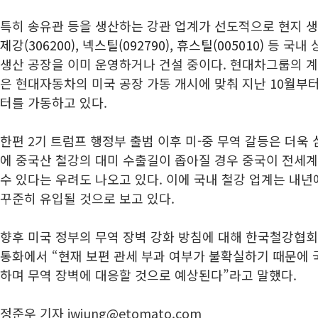
특히 송유관 등을 생산하는 강관 업계가 선도적으로 현지 
제강(306200)
,
넥스틸(092790)
,
휴스틸(005010)
등 국내 
생산 공장을 이미 운영하거나 건설 중이다. 현대차그룹의 
은 현대자동차의 미국 공장 가동 개시에 맞춰 지난 10월부
터를 가동하고 있다.
한편 2기 트럼프 행정부 출범 이후 미-중 무역 갈등은 더욱
에 중국산 철강의 대미 수출길이 좁아질 경우 중국이 전세계
수 있다는 우려도 나오고 있다. 이에 국내 철강 업계는 내
꾸준히 유입될 것으로 보고 있다.
향후 미국 정부의 무역 장벽 강화 방침에 대해 한국철강협회
통화에서 “현재 보편 관세 부과 여부가 불확실하기 때문에
하며 무역 장벽에 대응할 것으로 예상된다”라고 말했다.
정준우 기자 jwjung@etomato.com