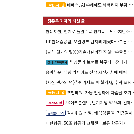
네패스, AI 수혜에도 레버리지 부담 여전
크레딧 시그널
현대제철, 전기로 늘릴수록 전기료 부담…
HD현대중공업, 오일뱅크 빈자리 채웠다…그룹 배당 핵심축 부상
(방산 원가의 덫)③기술개발까진 지원…수출은 각자도생
밥상물가·보험료·복구비…장마가 내미는 청구서
경제TOP아보기
흥아해운, 업황 약세에도 선박 자산가치에 베팅
(방산 원가의 덫)②원가제도 밖 협력사, 
포천파워, 가동 안정화에 차입금 조기상환 속도
크레딧 시그널
SK에코플랜트, 단기차입 58%에 선제 차환 카드
Deal모니터
감사위원 선임, 왜 '3%룰'이 적용될까
공시톺아보기
대한항공, 50조 항공기 교체전…보유 항공기가 조달 카드