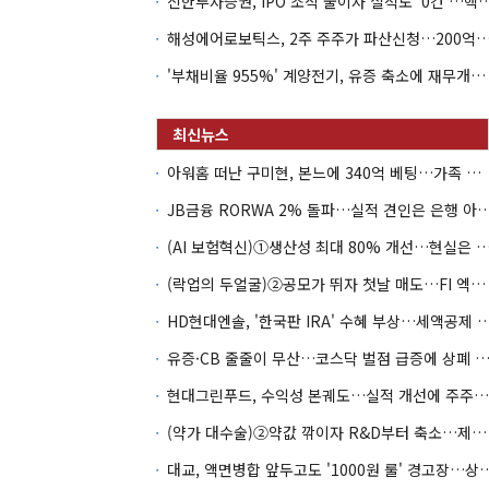
신한투자증권, IPO 조직 줄이자 실적도 '0건'
해성에어로보틱스, 2주 주주가 파산신청…200억 CB 
'부채비율 955%' 계양전기, 유증 축소에 재무개선 효과 '뚝'
아워홈 떠난 구미현, 본느에 340억 베팅…가족 지배체제 구축
JB금융 RORWA 2% 돌파…실적 견인은 은
(AI 보험혁신)①생산성 최대 80% 개선…현실은 '실
(락업의 두얼굴)②공모가 뛰자 첫날 매도…FI 엑시트 전략 갈렸다
HD현대엔솔, '한국판 IRA' 수혜 부상…세액공
유증·CB 줄줄이 무산…코스닥 벌점 급증에 상폐
현대그린푸드, 수익성 본궤도…실적 개선에 주주환원까지
(약가 대수술)②약값 깎이자 R&D부터 축소…제약업계 비상경영 돌입
대교, 액면병합 앞두고도 '1000원 룰'