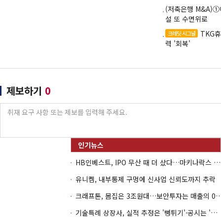
(저축은행 M&A)
설 또 수면위로
TKG
크레딧 시그널
력 '회복'
제보하기
0
HB인베스트, IPO 무산 때 더 샀다…마키나락스 투자 2.7배 회수
유니켐, 내부통제 구멍에 신사업 신뢰도까지 추락
크래프톤, 몸집은 3조원대…보안투자는 매
기술특례 상장사, 실적 추정은 '뻥튀기'·공시는 '누락'