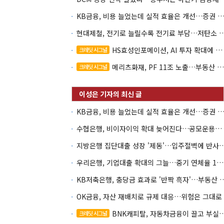
KB금융, 비용 늘었는데 실적 효율은 개선…증권 호황
현대제철, 전기로 늘릴수록 전기료 부담…
HS효성인포메이션, AI 투자 확대에 실적 체력 강화
크레딧 시그널
메리츠화재, PF 11조 노출…부동산 사업성 저하 우려
크레딧 시그널
KB금융, 비용 늘었는데 실적 효율은 개선…증권 호황
수협은행, 비이자이익 확대 늦어진다…공모운용사 인가 연말로
지방은행 집단대출 성장 '제동'…입주절벽
우리은행, 기업대출 확대의 그늘…중기 연체율 10년 만에 최고
KB저축은행, 충당금 효과로 '반짝 흑
OK금융, 자산 재배치로 규제 대응…위험은 그대로
BNK캐피탈, 자동차금융이 끌고 부실여신이 발목
크레딧 시그널