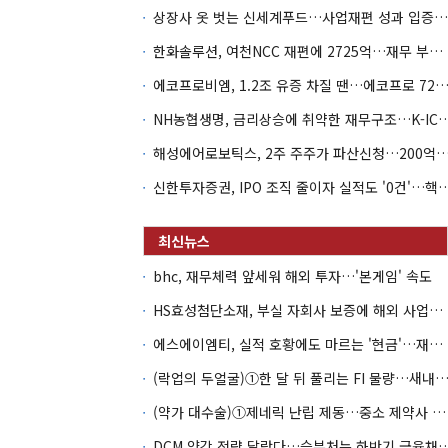
상장사 옷 벗는 신세계푸드…사업재편 성과 입증할까
한화솔루션, 여천NCC 재편에 2725억…재무 부담 커지나
에코프로비엠, 1.2조 유증 차질 땐…에코프로 7270억 '
NH농협생명, 금리상승에 취약한 재무구조…K-IC
해성에어로보틱스, 2주 주주가 파산신청…200억 CB 
신한투자증권, IPO 조직 줄이자 실적도 '0건'
bhc, 재무체력 앞세워 해외 투자…'본게임' 속도
HS효성첨단소재, 부실 자회사 보증에 해외 사업까지…부담 '가중'
에스에이엠티, 실적 호황에도 마르는 '현금'…재고·달러빚 부담 확대
(락업의 두얼굴)①한 달 뒤 풀리는 FI 물량…새내기주 오버행
(약가 대수술)①제네릭 난립 제동…중소 제약사 수익성 비상
DCM 양강 전략 달랐다…승부처는 하