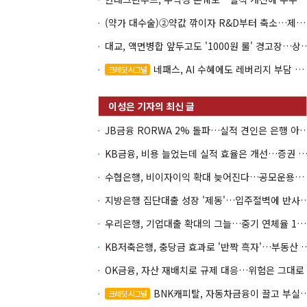
(약가 대수술)②약값 깎이자 R&D부터 축소…제약업계 비상경영 돌입
대교, 액면병합 앞두고도 '1000원 룰'
네패스, AI 수혜에도 레버리지 부담 여전
크레딧 시그널
JB금융 RORWA 2% 돌파…실적 견인은 은
KB금융, 비용 늘었는데 실적 효율은 개선…증권 호황
수협은행, 비이자이익 확대 늦어진다…공모운용사 인가 연말로
지방은행 집단대출 성장 '제동'…입주절벽
우리은행, 기업대출 확대의 그늘…중기 연체율 10년 만에 최고
KB저축은행, 충당금 효과로 '반짝 흑
OK금융, 자산 재배치로 규제 대응…위험은 그대로
BNK캐피탈, 자동차금융이 끌고 부실여신이 발목
크레딧 시그널