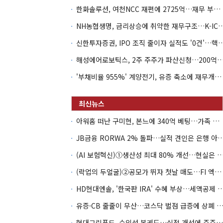
한화솔루션, 여천NCC 재편에 2725억…재무 부담 커지나
NH농협생명, 금리상승에 취약한 재무구조…K-IC
신한투자증권, IPO 조직 줄이자 실적도 '0건'
해성에어로보틱스, 2주 주주가 파산신청…200억 CB 
'부채비율 955%' 계양전기, 유증 축소에 재무개선 효과 '뚝'
아워홈 떠난 구미현, 본느에 340억 베팅…가족 지배체제 구축
JB금융 RORWA 2% 돌파…실적 견인은 은
(AI 보험혁신)①생산성 최대 80% 개선…현실은 '실
(락업의 두얼굴)②공모가 뛰자 첫날 매도…FI 엑시트 전략 갈렸다
HD현대엔솔, '한국판 IRA' 수혜 부상…세액공
유증·CB 줄줄이 무산…코스닥 벌점 급증에 상폐
현대그린푸드, 수익성 본궤도…실적 개선에 주주환원까지