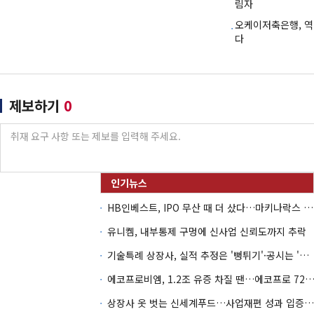
림자
오케이저축은행, 
다
제보하기
0
HB인베스트, IPO 무산 때 더 샀다…마키나락스 투자 2.7배 회수
유니켐, 내부통제 구멍에 신사업 신뢰도까지 추락
기술특례 상장사, 실적 추정은 '뻥튀기'·공시는 '누락'
에코프로비엠, 1.2조 유증 차질 땐…에코프로 7270억 '
상장사 옷 벗는 신세계푸드…사업재편 성과 입증할까