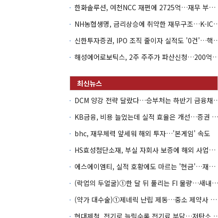
한화솔루션, 여천NCC 재편에 2725억…재무 부담 커지나
NH농협생명, 금리상승에 취약한 재무구조…K-IC
신한투자증권, IPO 조직 줄이자 실적도 '0건'
해성에어로보틱스, 2주 주주가 파산신청…200억 CB 
DCM 양강 전략 달랐다…승부처는 하
KB금융, 비용 늘었는데 실적 효율은 개선…증권 호황
bhc, 재무체력 앞세워 해외 투자…'본게임' 속도
HS효성첨단소재, 부실 자회사 보증에 해외 사업까지…부담 '가중'
에스에이엠티, 실적 호황에도 마르는 '현금'…재고·달러빚 부담 확대
(락업의 두얼굴)①한 달 뒤 풀리는 FI 물량…새내기주 오버행
(약가 대수술)①제네릭 난립 제동…중소 제약사 수익성 비상
현대제철, 전기로 늘릴수록 전기료 부담…