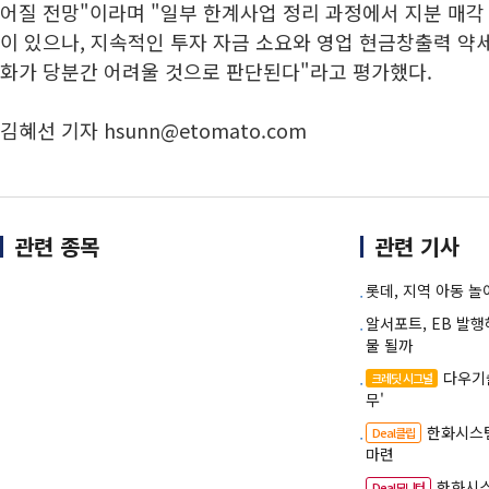
어질 전망"이라며 "일부 한계사업 정리 과정에서 지분 매각
이 있으나, 지속적인 투자 자금 소요와 영업 현금창출력 약
화가 당분간 어려울 것으로 판단된다"라고 평가했다.
김혜선 기자 hsunn@etomato.com
관련 종목
관련 기사
롯데, 지역 아동 놀
알서포트, EB 발행
물 될까
다우기
크레딧 시그널
무'
한화시스
Deal클립
마련
한화시스
Deal모니터