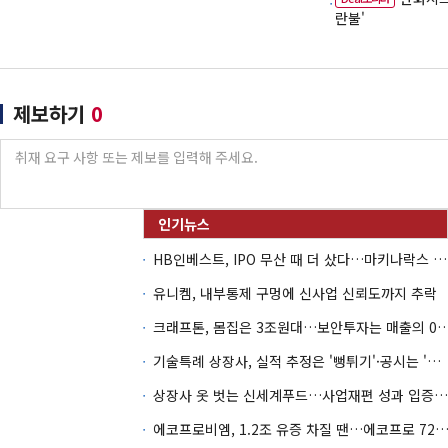
란불'
제보하기
0
HB인베스트, IPO 무산 때 더 샀다…마키나락스 투자 2.7배 회수
유니켐, 내부통제 구멍에 신사업 신뢰도까지 추락
크래프톤, 몸집은 3조원대…보안투자는 매
기술특례 상장사, 실적 추정은 '뻥튀기'·공시는 '누락'
상장사 옷 벗는 신세계푸드…사업재편 성과 입증할까
에코프로비엠, 1.2조 유증 차질 땐…에코프로 7270억 '