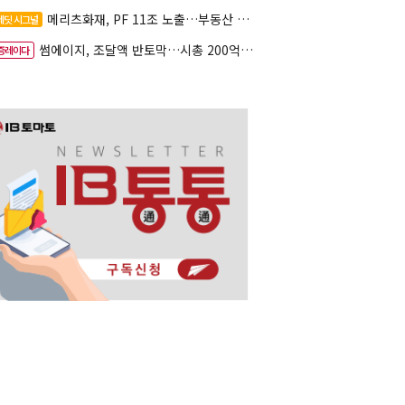
메리츠화재, PF 11조 노출…부동산 사업성 저하 우려
레딧 시그널
썸에이지, 조달액 반토막…시총 200억 못 넘으면 철회
증레이다