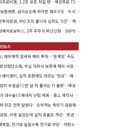
에코프로비엠, 1.2조 유증 차질 땐…에코프로 7270억 '독박'
NH농협생명, 금리상승에 취약한 재무구조…K-ICS 변동성 '주의보'
신한투자증권, IPO 조직 줄이자 실적도 '0건'…핵심 인력까지 이탈
해성에어로보틱스, 2주 주주가 파산신청…200억 CB 분쟁 확산
hc, 재무체력 앞세워 해외 투자…'본게임' 속도
HS효성첨단소재, 부실 자회사 보증에 해외 사업까지…부담 '가중'
에스에이엠티, 실적 호황에도 마르는 '현금'…재고·달러빚 부담 확대
(락업의 두얼굴)①한 달 뒤 풀리는 FI 물량…새내기주 오버행 경계
(약가 대수술)①제네릭 난립 제동…중소 제약사 수익성 비상
DCM 양강 전략 달랐다…승부처는 하반기 금융채 빅딜
KB금융, 비용 늘었는데 실적 효율은 개선…증권 호황 효과
현대제철, 전기로 늘릴수록 전기료 부담…저탄소 전환의 역설