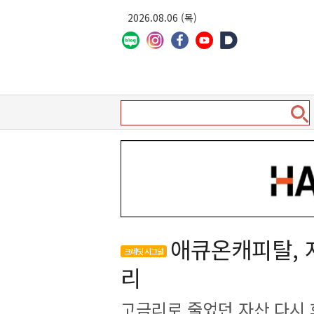
2026.08.06 (목)
애큐온캐피탈, 
크레딧 시그널
리
고금리로 줄었던 자산 다시