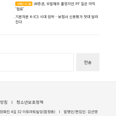
iM증권, 우발채무 줄였지만 PF 질은 아직
크레딧 시그널
'험로'
기본자본 K-ICS 시대 임박…보험사 신용평가 잣대 달라
진다
방침
I
청소년보호정책
양화진 4길 32 이토마토빌딩(합정동)
I
발행인/편집인: 김선영