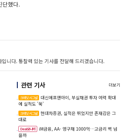
진단했다.
자입니다. 통찰력 있는 기사를 전달해 드리겠습니다.
관련 기사
더보기
대신에프앤아이, 부실채권 투자 여력 확대
크레딧 시그널
에 실적도 '쑥'
현대차증권, 실적은 뛰었지만 존재감은 그
크레딧 시그널
대로
iM금융, AA- 영구채 1000억…고금리 벽 넘
Deal모니터
을까