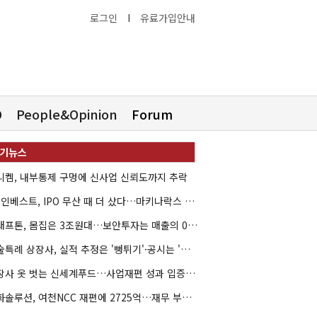
로그인
I
유료가입안내
O
People&Opinion
Forum
니켐, 내부통제 구멍에 신사업 신뢰도까지 추락
HB인베스트, IPO 무산 때 더 샀다…마키나락스 투자 2.7배 회수
크래프톤, 몸집은 3조원대…보안투자는 매출의 0.4%
기술특례 상장사, 실적 추정은 '뻥튀기'·공시는 '누락'
상장사 옷 벗는 신세계푸드…사업재편 성과 입증할까
한화솔루션, 여천NCC 재편에 2725억…재무 부담 커지나