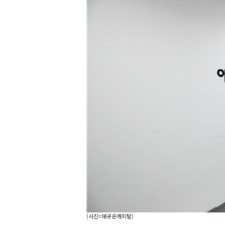
(사진=애큐온캐피탈)