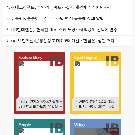
4. 현대그린푸드, 수익성 본궤도…실적 개선에 주주환원까지
5. 유증·CB 줄줄이 무산…코스닥 벌점 급증에 상폐 압박
6. HD현대엔솔, '한국판 IRA' 수혜 부상…세액공제 선택이 변수
7. (AI 보험혁신)①생산성 최대 80% 개선…현실은 '실행 격차'
(락업의 두얼굴)①한 달
메리츠화재, PF 11조 노출…
뒤 풀리는 FI 물량…새
부동산 사업성 저하 우려
내기주 오버행 경계
• (방산 원가의 덫)③기술개발까진 지원…수출은 각자도생
• 농협금융, 중앙회 1.2조 지원받아 생산적금융 확대
• (반도체 메가투자)③삼성·SK, 호남 동시 출격…인력·협력사 쟁탈전
• LH, 3기 신도시 여파로…차입금 109조까지 확대