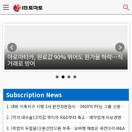
v
아로마티카, 원료값 90% 뛰어도 원가율 하락…직
거래로 방어
Subscription News
1. 대방 이목지구 시행 3사 완전자본잠식…3400억 PF는 그룹 신용으로
2. (약가 대수술)②약값 깎이자 R&D부터 축소…제약업계 비상경영 돌입
3. (락업의 두얼굴)③분산만으론 부족…오버행 해법은 세컨더리·M&A