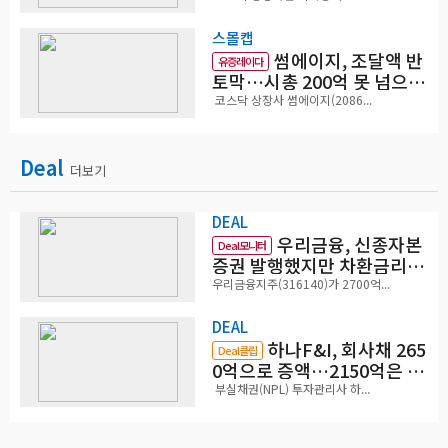
스몰캡
썸에이지, 조달액 반
유증레이다
토막…시총 200억 못 넘으면
철회
코스닥 상장사 썸에이지(2086...
Deal
더보기
DEAL
우리금융, 신종자본
Deal모니터
증권 발행했지만 차환금리
'부담'
우리금융지주(316140)가 2700억...
DEAL
하나F&I, 회사채 265
Deal클립
0억으로 증액…2150억은 차
환
부실채권(NPL) 투자관리사 하...