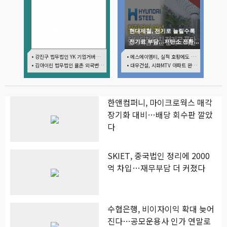
최진용 루스벤처스 대표·강
현대제철, 전기로 늘릴수록
승순 이사
전기료 부담…저탄소 전환의
역설
• 강진구 법무법인 YK 기업거버넌스센터 센터장
• 에스에이엠티, 실적 호황에도 마르는 '현금'…재고·달러빚 부담 확대
• 김아이린 법무법인 율촌 외국변호사
• 대우건설, 시화MTV 아파트 완판에도 손실…공사비 회수 난항
한앤컴퍼니, 마이크로웍스 매각
장기화 대비…배당 회수판 깔았
다
SKIET, 중국법인 정리에 2000
억 차입…재무부담 더 커졌다
수협은행, 비이자이익 확대 늦어
진다…공모운용사 인가 연말로