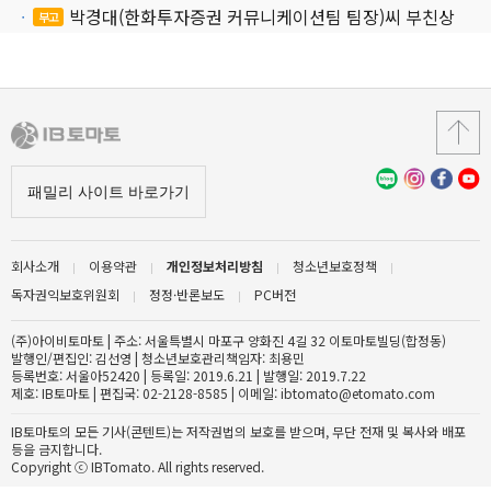
박경대(한화투자증권 커뮤니케이션팀 팀장)씨 부친상
부고
회사소개
이용약관
개인정보처리방침
청소년보호정책
독자권익보호위원회
정정·반론보도
PC버전
(주)아이비토마토 | 주소: 서울특별시 마포구 양화진 4길 32 이토마토빌딩(합정동)
발행인/편집인: 김선영 | 청소년보호관리책임자: 최용민
등록번호: 서울아52420 | 등록일: 2019.6.21 | 발행일: 2019.7.22
제호: IB토마토 | 편집국: 02-2128-8585 | 이메일: ibtomato@etomato.com
IB토마토의 모든 기사(콘텐트)는 저작권법의 보호를 받으며, 무단 전재 및 복사와 배포
등을 금지합니다.
Copyright ⓒ IBTomato. All rights reserved.