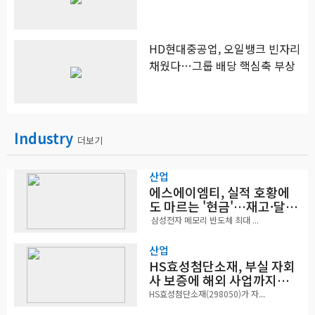
HD현대중공업, 오일뱅크 빈자리
채웠다…그룹 배당 핵심축 부상
Industry
더보기
산업
에스에이엠티, 실적 호황에
도 마르는 '현금'…재고·달
러빚 부담 확대
삼성전자 메모리 반도체 최대 ...
산업
HS효성첨단소재, 부실 자회
사 보증에 해외 사업까지…
부담 '가중'
HS효성첨단소재(298050)가 자...