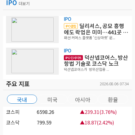
IPO
더보기
IPO
딜리셔스, 공모 흥행
IPO클립
에도 락업은 미미…441곳 중
확약 5곳
패션 커머스 플랫폼 '신상마켓' 운...
IPO
덕산넵코어스, 방산
IPO 인사이트
항법 기술로 코스닥 노크
덕산넵코어스가 방위산업용 ...
주요 지표
2026.08.06 07:34
국내
미국
아시아
환율
코스피
6598.26
▲239.31(3.76%)
코스닥
799.59
▲18.87(2.42%)