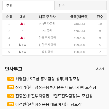
주관
인수
순위
대비
대표 주관사
금액(백만원)
건수
1
▲2
NH투자증권
758,333
10
2
-
KB증권
568,333
9
3
▲2
한국투자증권
509,500
9
4
New
신한투자증권
199,000
5
5
New
삼성증권
190,000
2
인사부고
더보기
허영길(LS그룹 홍보담당 상무)씨 장모상
부고
장상익(한국성장금융투자운용 대표이사)씨 모친상
부고
전종윤(유진투자증권 브랜드전략팀장)씨 모친상
부고
이석원(신한자산운용 대표이사)씨 장모상
부고