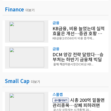
Finance
더보기
금융
KB금융, 비용 늘었는데 실적
효율은 개선…증권 호황 효
과
KB금융(105560)이 비용 증가에...
금융
DCM 양강 전략 달랐다…승
부처는 하반기 금융채 빅딜
올해 채권자본시장(DCM)은 KB...
Small Cap
더보기
스몰캡
시총 200억 밑돌면
공시톺아보기
관리종목…상폐 피하려면
코스닥 상장사는 시가총액 20...