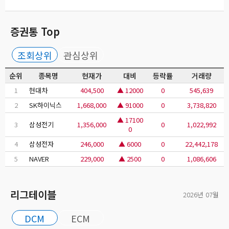
증권통 Top
조회상위
관심상위
순위
종목명
현재가
대비
등락률
거래량
1
현대차
404,500
▲ 12000
0
545,639
2
SK하이닉스
1,668,000
▲ 91000
0
3,738,820
▲ 17100
3
삼성전기
1,356,000
0
1,022,992
0
4
삼성전자
246,000
▲ 6000
0
22,442,178
5
NAVER
229,000
▲ 2500
0
1,086,606
리그테이블
2026년 07월
DCM
ECM