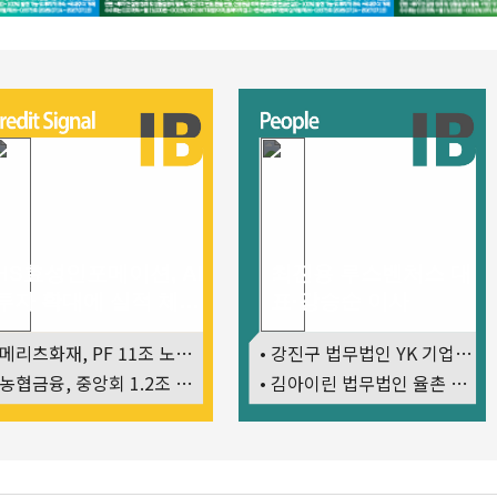
HS효성인포메이션, AI
최진용 루스벤처스 대
투자 확대에 실적 체력
표·강승순 이사
강화
• 메리츠화재, PF 11조 노출…부동산 사업성 저하 우려
• 강진구 법무법인 YK 기업거버넌스센터 센터장
• 농협금융, 중앙회 1.2조 지원받아 생산적금융 확대
• 김아이린 법무법인 율촌 외국변호사