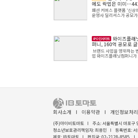
에도 락업은 미미…44
중 확약 5곳
패션 커머스 플랫폼 '신상
운영사 딜리셔스가 공모가
망밴드(5000~7000원) 
인 7000원으로 확정했다.
확정에 따라 총 공모 규모는
억원으로 결정됐...
와이즈플래
IPO 인사이트
퍼니, 160억 공모로 
확장
브랜드 사업을 영위하는 
업 와이즈플래닛컴퍼니가
닥 신규 상장에 도전해 16
규모의 자금을 모집한다. 
자금은 중장기 성장동력 
위한 시설투자, 브...
회사소개
I
이용약관
I
개인정보처리
(주)아이비토마토
I
주소: 서울특별시 마포구 
청소년보호관리책임자: 최용민
I
등록번호: 서
제호: IB토마토
I
편집국: 02-2128-8585
I