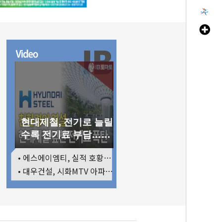
현대제철, 전기로 늘릴
수록 전기료 부담…저
탄소 전환의 역설
• 에스에이엠티, 실적 호황에도 마르는 '현금'…재고·달러빚 부담 확대
• 대우건설, 시화MTV 아파트 완판에도 손실…공사비 회수 난항