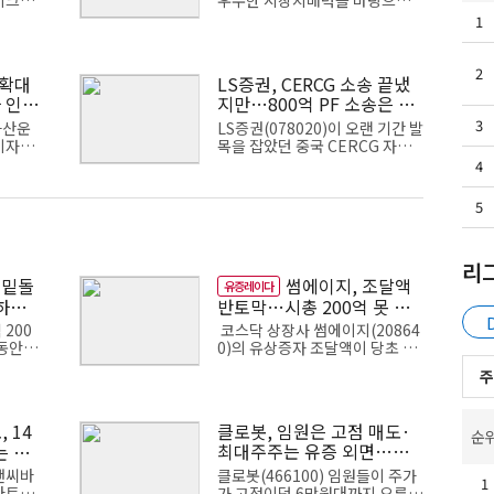
이크로
우수한 시장지배력을 바탕으로
를 손
양호한 수익을 거두고 있다. 자사
1
다. 지
의 주요 상품인 트래블로그의 시
잉여금
장점유율이 높게 나오면서 향후
수익 성장 가능...
2
 확대
LS증권, CERCG 소송 끝냈
 인가
지만…800억 PF 소송은 미
충당
3
자산운
LS증권(078020)이 오랜 기간 발
이자이
목을 잡았던 중국 CERCG 자산
보다 지
유동화기업어음(ABCP) 부도 관
4
의 단
련 소송들을 관련 소송을 잇달아
 목표
마무리하면서 법적 리스크를 줄
5
이고 있다. 장기간 ...
리
 밑돌
썸에이지, 조달액
유증레이다
하려
반토막…시총 200억 못 넘
으면 철회
200
코스닥 상장사 썸에이지(20864
동안 계
0)의 유상증자 조달액이 당초 계
된다.
획의 절반 수준으로 줄었다. 발행
주
가총액
가액은 1차 산정 때보다 높아졌
상장폐
지만 모집 규모가 크게 줄면서 신
작 개발과 마케팅...
 14
클로봇, 임원은 고점 매도·
순
최대주주는 유증 외면…책
는 절
임투자 도마
앤씨바
클로봇(466100) 임원들이 주가
1
스마트팩
가 고점이던 6만원대까지 오른