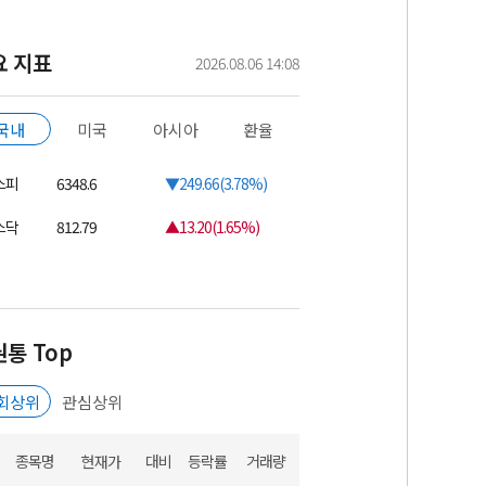
요 지표
2026.08.06 14:08
국내
미국
아시아
환율
스피
6348.6
▼249.66(3.78%)
스닥
812.79
▲13.20(1.65%)
통 Top
회상위
관심상위
종목명
현재가
대비
등락률
거래량