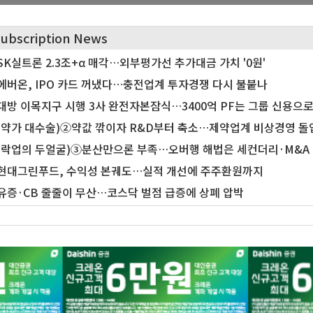
ubscription News
SK실트론 2.3조+α 매각…외부평가선 추가대금 가치 '0원'
에버온, IPO 카드 꺼냈다…충전업계 투자경쟁 다시 불붙나
대방 이목지구 시행 3사 완전자본잠식…3400억 PF는 그룹 신용으
(약가 대수술)②약값 깎이자 R&D부터 축소…제약업계 비상경영 돌
(락업의 두얼굴)③분산만으론 부족…오버행 해법은 세컨더리·M&A
현대그린푸드, 수익성 본궤도…실적 개선에 주주환원까지
유증·CB 줄줄이 무산…코스닥 벌점 급증에 상폐 압박