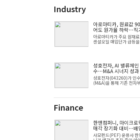
Industry
아로마티카, 원료값 9
어도 원가율 하락…직
로 방어
아로마티카가 주요 원재료
센셜오일 매입단가 급등을
재 유통 구조 경쟁력으로 
다. 제조사 직거래 구조, 
확대에 따른 대량 구매 등
한다. 다만 회사...
성호전자, AI 밸류체인
수…M&A 시너지 성과
대'
성호전자(043260)가 인
(M&A)을 통해 기존 전자
조업체에서 인공지능(AI)
센터·반도체 인프라 기업
질 전환에 속도를 내고 있다
해 광통신 장...
Finance
한앤컴퍼니, 마이크로
매각 장기화 대비…배
수판 깔았다
사모펀드(PEF) 운용사 