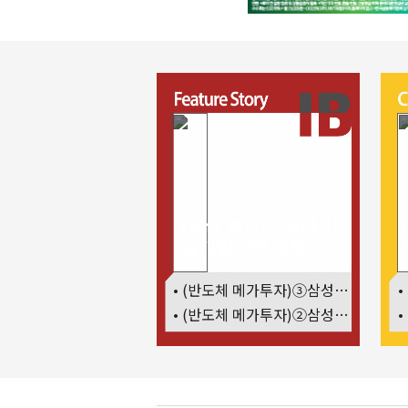
(방산 원가의 덫)③기
술개발까진 지원…수
출은 각자도생
• (반도체 메가투자)③삼성·SK, 호남 동시 출격…인력·협력사 쟁탈전
• (반도체 메가투자)②삼성전자 현금·SDI 차입…엇갈린 2655조 투자체력