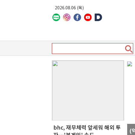
2026.08.06 (목)
(
bhc, 재무체력 앞세워 해외 투
(
계
자…'본게임' 속도