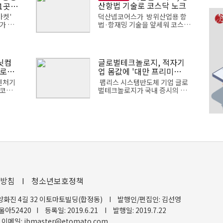
산항법 기술로 코스닥 노크
1곳
마켓'
덕산넵코어스가 방위산업용 항
가 희
법·항재밍 기술을 앞세워 코스닥
최상단
상장에 도전한다. 해당 기술을 바
 공모가
탕으로 유도무기와 우주항공 분
 154
야에서 사업을 확대해 온 회사는
이번 기업공...
닛컴
글로벌테크놀로지, 적자기
업 몸값에 '대만 프리미
글로벌
엄'…공모가 논란
벤처기
팹리스 시스템반도체 기업 글로
 코스
벌테크놀로지가 국내 증시의 평
0억원
가 기준을 사실상 배제한 채 대만
조달한
상장사와 2029년 추정 실적을 토
확보를
대로 코스닥 상장 몸값을 산정했
다. 국내에서 ...
방침
I
청소년보호정책
양화진 4길 32 이토마토빌딩(합정동)
I
발행인/편집인: 김선영
울아52420
I
등록일: 2019.6.21
I
발행일: 2019.7.22
이메일: ibmaster@etomato.com