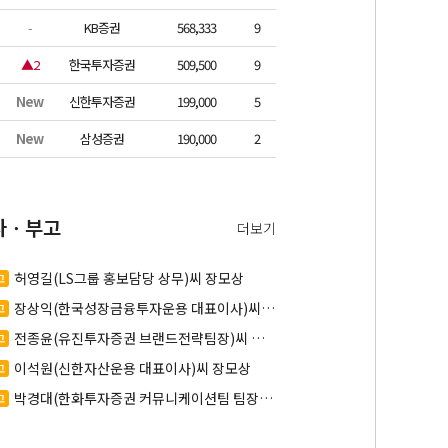
-
KB증권
568,333
9
▲2
한국투자증권
509,500
9
New
신한투자증권
199,000
5
New
삼성증권
190,000
2
사ㆍ부고
더보기
허영길(LS그룹 홍보담당 상무)씨 장모상
고
장상익(한국성장금융투자운용 대표이사)씨
고
친상
전종윤(유진투자증권 브랜드전략팀장)씨 모
고
상
이석원(신한자산운용 대표이사)씨 장모상
고
박경대(한화투자증권 커뮤니케이션팀 팀장)
고
 부친상