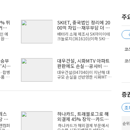
주
0% 뛰
SKIET, 중국법인 정리에 20
거래
00억 차입…재무부담 더 커
졌다
인 에
배터리 소재 제조사 SK아이이테
 원자
크놀로지(361610)(이하 SKIE
방어했
T)가 적자에 시달리던 중국 분리
생산량
막 자회사를 정리하는 과정에서
코
에 기인
2000억원을 추가로 빌리며 재무
부담을 더 키웠다. ...
 승부
대우건설, 시화MTV 아파트
코
 '시험
완판에도 손실…공사비 회
수 난항
수·합병
대우건설(047040)이 지난해 대
부품 제
규모 손실을 선반영한 시화MTV
 데이터
푸르지오 디 오션의 공사비 회수
으로 체
여부에 관심이 쏠린다. 아파트 분
. 지난
양은 마무리됐지만 오피스텔과
증권
상가 부진이 장기...
조
웍스
하나카드, 트래블로그로 해
당 회
외결제 45% 장악…카드이
순위
익은 제자리
한앤컴퍼
하나카드가 해외결제 부문에서