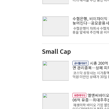
니가 매각을 추진 중인 마
웍스솔루션즈의 자본구조
질하며 배당 여력을 확대했
난해 자본잉여금을 이익
으로 옮긴 데 이어 ...
수협은행, 비이자이익
늦어진다…공모운용사
연말로
수협은행이 자회사 수협
용을 앞세워 추진해 온 비
익 확대 구상이 당초 계획
연되고 있다. 수협자산운용
종 증권형 공모운용사 전환
가 올해 3분기에...
Small Cap
시총 200억
공시톺아보기
면 관리종목…상폐 피
면
코스닥 상장사는 시가총액 
억원 미만인 상태가 30일 
속되면 관리종목으로 지정
여기서 45일 연속으로 시
회복을 유지하지 못하면 
지 사유까지 ...
엘앤씨바이오,
유증레이다
06억 유증…최대주주
반만 청약
재생의학 바이오 기업 엘
이오(290650)가 동탄 