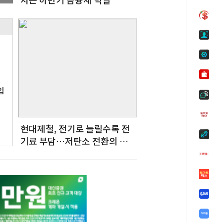
로
입
현대제철, 전기로 늘릴수록 전
기료 부담…저탄소 전환의 역
설