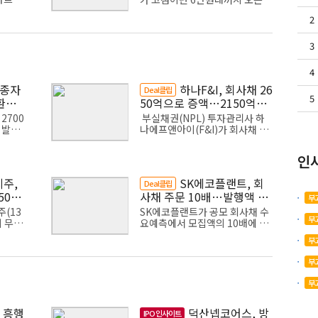
를 위
지난해 말 보유주식 20만주 이상
2
배정 유
을 처분한 것으로 드러났다. 이후
금 대부
클로봇은 두산로지스틱스솔루션
인수를 위해 유...
3
4
신종자
하나F&I, 회사채 26
Deal클립
5
환금
50억으로 증액…2150억은
차환
2700
부실채권(NPL) 투자관리사 하
 발행
나에프앤아이(F&I)가 회사채 발
 자본비
행을 위한 수요예측에서 크게 흥
 조달
행한 결과 조달금액을 늘리기로
인
 바꾸는
결정했다. 하나에프앤아이는 투
자자산을 늘리면서 ...
주,
SK에코플랜트, 회
Deal클립
500
사채 주문 10배…발행액 두
부
배 확대
(13
SK에코플랜트가 공모 회사채 수
부
의 무보
요예측에서 모집액의 10배에 가
모
 11월
까운 주문을 확보하며 발행 규모
부
원 규모
를 2000억원으로 확대했다. 신용
친
서다.
등급이 'A-'인 비우량채임에도 모
부
든 만기 구간에서...
부
씨
 흥행
덕산넵코어스, 방
IPO 인사이트