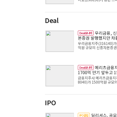
토리 건립과 생산능력 확대
해 1406억원 규모의 주주
상증자에 나선다. 조달 자
분을 신규 생산...
Deal
우리금융, 
Deal모니터
본증권 발행했지만 차
리 '부담'
우리금융지주(316140)가 
억원 규모의 신종자본증권
에 나선다. 이번 발행으로
율을 높일 수 있지만, 전체
액의 74%가 기존 채권을
데 쓰이는 만큼 실질...
메리츠금융지
Deal모니터
1700억 만기 앞두고 1
억 조달
금융지주사 메리츠금융지주
8040)가 1500억원 규모
증사채 발행에 나선다. 오는
만기가 도래하는 1700억
의 회사채를 상환하기 위해
한국신용평가·나이...
IPO
딜리셔스, 공모
IPO클립