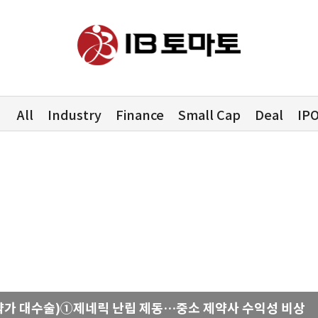
All
Industry
Finance
Small Cap
Deal
IP
락업의 두얼굴)①한 달 뒤 풀리는 FI 물량…새내기주 오버행 
약가 대수술)①제네릭 난립 제동…중소 제약사 수익성 비상