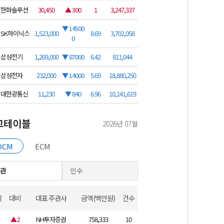
한화솔루션
30,450
▲ 300
1
3,247,337
▼ 14500
SK하이닉스
1,523,000
8.69
3,702,058
0
삼성전기
1,269,000
▼ 87000
6.42
811,044
삼성전자
232,000
▼ 14000
5.69
18,880,250
대한광통신
11,230
▼ 840
6.96
10,141,619
그테이블
2026년 07월
DCM
ECM
관
인수
위
대비
대표 주관사
금액(백만원)
건수
▲2
NH투자증권
758,333
10