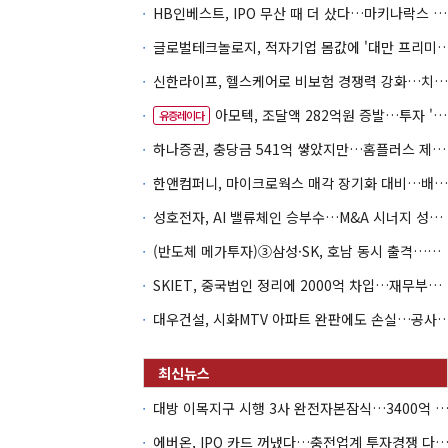
HB인베스트, IPO 무산 때 더 샀다…마키나락스 투자 2.7배 회수
글로벌테크놀로지, 적자기업 몸값에 '대만 프리미엄
신한라이프, 헬스케어로 비보험 경쟁력 강화…치매·간병 공략
아모텍, 조달액 282억원 증발…투자 '속도 조절' 불가피
유증레이다
하나증권, 충당금 541억 쌓았지만…홈플러스 제재는 추가 비용 불씨
한앤컴퍼니, 마이크로웍스 매각 장기화 대비…배당 회수판 깔았다
성호전자, AI 밸류체인 승부수…M&A 시너지 성과 '시험대'
(반도체 메가투자)③삼성·SK, 호남 동시 출격…인력·협력사 쟁탈전
SKIET, 중국법인 정리에 2000억 차입…재무부담 더 커졌다
대우건설, 시화MTV 아파트 완판에도 손실…공
대방 이목지구 시행 3사 완전자본잠식…3400억 PF는 그룹 신
에버온, IPO 카드 꺼냈다…충전업계 투자경쟁 다시 