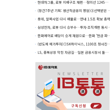
현대차그룹, 로봇 지배구조 재편…정의선 1245억 추가 투입 유력
(창간7주년 기획: 생산적금융의 명암)③선택
롯데, 알짜사업 다시 매물로…연내 1.5조 확보 총
삼성전자, 로봇 다시 승부수…투자·조
한화에어로 배당이 승계 재원으로…한화 '현금
(반도체 메가투자)①SK하이닉스, 1100조 청사진의
LS, 중복상장 막힌 자금길…일본 금융시장서 돌파구 찾나