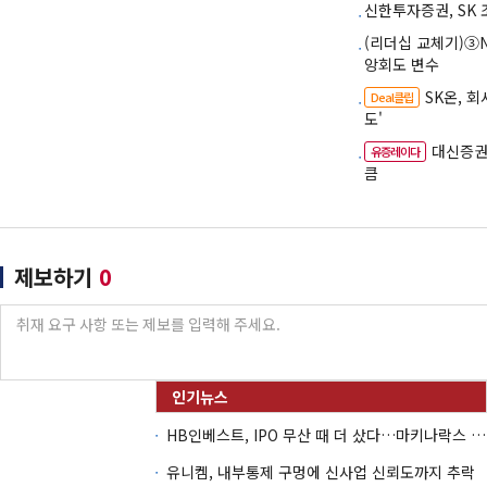
신한투자증권, SK
(리더십 교체기)③
앙회도 변수
SK온, 회
Deal클립
도'
대신증권,
유증레이다
큼
제보하기
0
HB인베스트, IPO 무산 때 더 샀다…마키나락스 투자 2.7배 회수
유니켐, 내부통제 구멍에 신사업 신뢰도까지 추락