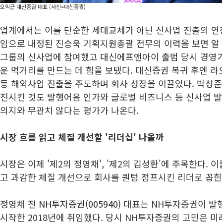
오익근 대신증권 대표 (사진=대신증권)
업계에서는 이를 단순한 세대교체가 아닌 신사업 진출의 연장
임으로 내정된 진승욱 기획지원총괄 전무의 이력을 보면 알 
그룹의 신사업에 참여했고 대신에프앤아이 출범 당시 경영
운 먹거리를 만드는 데 힘을 보탰다. 대신증권 복귀 후엔 
등 해외사업 진출을 주도하며 회사 성장을 이끌었다. 박성준
진시킨 것도 발행어음 인가와 글로벌 비즈니스 등 신사업 
의지와 무관치 않다는 평가가 나온다.
시장 흐름 읽고 체질 개선할 '리더십' 나올까
시장은 이제 '제2의 정영채', '제2의 김성환'에 주목한다. 
고 과감한 체질 개선으로 회사를 퀀텀 점프시킨 리더로 꼽힌
정영채 전
NH투자증권(005940)
대표는 NH투자증권이 발행
시작한 2018년에 취임했다. 당시 NH투자증권의 고민은
미