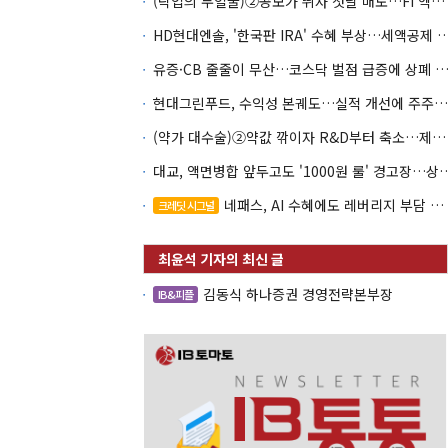
(락업의 두얼굴)②공모가 뛰자 첫날 매도…FI 엑시트 전략 갈렸다
HD현대엔솔, '한국판 IRA' 수혜 부상…세액공
유증·CB 줄줄이 무산…코스닥 벌점 급증에 상폐
현대그린푸드, 수익성 본궤도…실적 개선에 주주환원까지
(약가 대수술)②약값 깎이자 R&D부터 축소…제약업계 비상경영 돌입
대교, 액면병합 앞두고도 '1000원 룰'
네패스, AI 수혜에도 레버리지 부담 여전
크레딧 시그널
김동식 하나증권 경영전략본부장
IB&피플