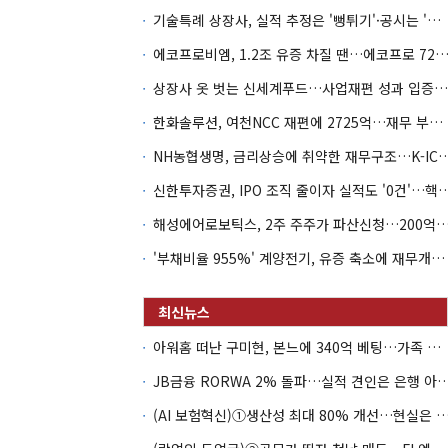
기술특례 상장사, 실적 추정은 '뻥튀기'·공시는 '누락'
에코프로비엠, 1.2조 유증 차질 땐…에코프로 7270억 '
상장사 옷 벗는 신세계푸드…사업재편 성과 입증할까
한화솔루션, 여천NCC 재편에 2725억…재무 부담 커지나
NH농협생명, 금리상승에 취약한 재무구조…K-IC
신한투자증권, IPO 조직 줄이자 실적도 '0건'
해성에어로보틱스, 2주 주주가 파산신청…200억 CB 
'부채비율 955%' 계양전기, 유증 축소에 재무개선 효과 '뚝'
아워홈 떠난 구미현, 본느에 340억 베팅…가족 지배체제 구축
JB금융 RORWA 2% 돌파…실적 견인은 은
(AI 보험혁신)①생산성 최대 80% 개선…현실은 '실