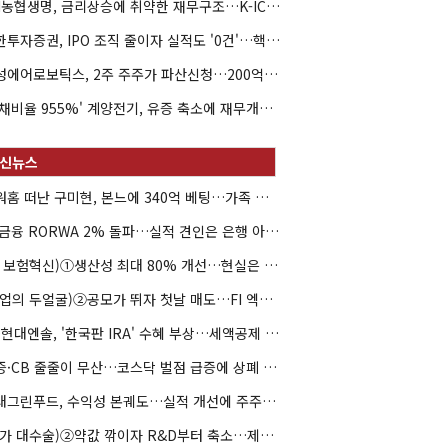
NH농협생명, 금리상승에 취약한 재무구조…K-ICS 변동성 '주의보'
신한투자증권, IPO 조직 줄이자 실적도 '0건'…핵심 인력까지 이탈
해성에어로보틱스, 2주 주주가 파산신청…200억 CB 분쟁 확산
'부채비율 955%' 계양전기, 유증 축소에 재무개선 효과 '뚝'
아워홈 떠난 구미현, 본느에 340억 베팅…가족 지배체제 구축
JB금융 RORWA 2% 돌파…실적 견인은 은행 아닌 캐피탈
(AI 보험혁신)①생산성 최대 80% 개선…현실은 '실행 격차'
(락업의 두얼굴)②공모가 뛰자 첫날 매도…FI 엑시트 전략 갈렸다
HD현대엔솔, '한국판 IRA' 수혜 부상…세액공제 선택이 변수
유증·CB 줄줄이 무산…코스닥 벌점 급증에 상폐 압박
현대그린푸드, 수익성 본궤도…실적 개선에 주주환원까지
(약가 대수술)②약값 깎이자 R&D부터 축소…제약업계 비상경영 돌입