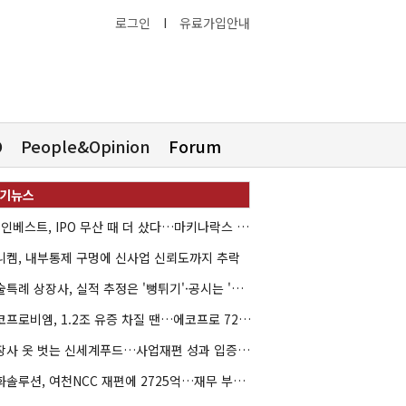
로그인
I
유료가입안내
O
People&Opinion
Forum
HB인베스트, IPO 무산 때 더 샀다…마키나락스 투자 2.7배 회수
니켐, 내부통제 구멍에 신사업 신뢰도까지 추락
기술특례 상장사, 실적 추정은 '뻥튀기'·공시는 '누락'
에코프로비엠, 1.2조 유증 차질 땐…에코프로 7270억 '독박'
상장사 옷 벗는 신세계푸드…사업재편 성과 입증할까
한화솔루션, 여천NCC 재편에 2725억…재무 부담 커지나