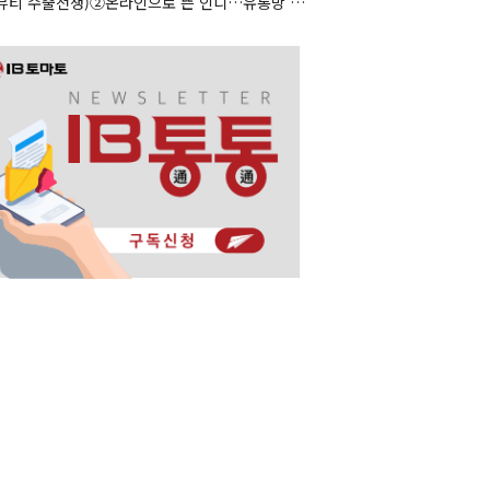
(K뷰티 수출전쟁)②온라인으로 뜬 인디…유통망 앞세운 대형사