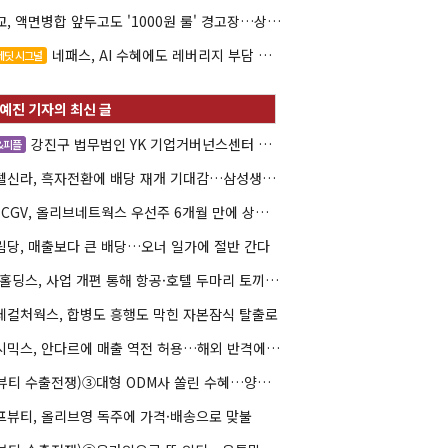
대교, 액면병합 앞두고도 '1000원 룰' 경고장…상장유지 시험대
네패스, AI 수혜에도 레버리지 부담 여전
레딧 시그널
강진구 법무법인 YK 기업거버넌스센터 센터장
&피플
호텔신라, 흑자전환에 배당 재개 기대감…삼성생명도 웃을까
CJ CGV, 올리브네트웍스 우선주 6개월 만에 상환…왜?
림당, 매출보다 큰 배당…오너 일가에 절반 간다
AK홀딩스, 사업 개편 통해 항공·호텔 두마리 토끼 사냥
데컬처웍스, 합병도 흥행도 막힌 자본잠식 탈출로
젝시믹스, 안다르에 매출 역전 허용…해외 반격에 사활
(K뷰티 수출전쟁)③대형 ODM사 쏠린 수혜…양극화 심화 우려
프뷰티, 올리브영 독주에 가격·배송으로 맞불