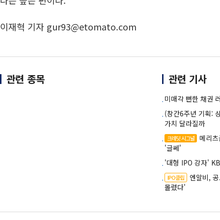
다는 높은 편이다.
이재혁 기자 gur93@etomato.com
관련 종목
관련 기사
미매각 뻔한 채권 
(창간6주년 기획:
가치 달라질까
메리츠
크레딧 시그널
'글쎄'
'대형 IPO 강자' 
엔알비, 
IPO클립
몰렸다'