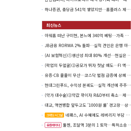
하나증권, 충당금 541억 쌓았지만…홈플러스 제재는 추가 비용 불씨
아워홈 떠난 구미현, 본느에 340억 베팅…가족 지배체제 구축
JB금융 RORWA 2% 돌파…실적 견인은 은
(AI 보험혁신)①생산성 최대 80% 개선…현실은 '실
(락업의 두얼굴)②공모가 뛰자 첫날 매도…FI 엑시트 전략 갈렸다
유증·CB 줄줄이 무산…코스닥 벌점 급증에 상폐
현대그린푸드, 수익성 본궤도…실적 개선에 주주환원까지
(약가 대수술)②약값 깎이자 R&D부터 축소…제약업계 비상경영 돌입
대교, 액면병합 앞두고도 '1000원 룰'
네패스, AI 수혜에도 레버리지 부담 여전
크레딧 시그널
툴젠, 조달액 3분의 1 토막…특허소송 비용부터 챙긴다
유증레이다