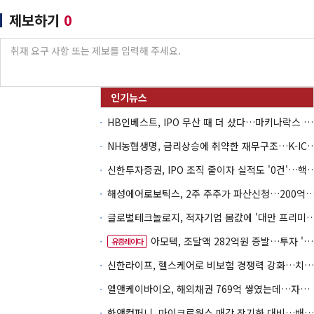
제보하기
0
HB인베스트, IPO 무산 때 더 샀다…마키나락스 투자 2.7배 회수
NH농협생명, 금리상승에 취약한 재무구조…K-IC
신한투자증권, IPO 조직 줄이자 실적도 '0건'
해성에어로보틱스, 2주 주주가 파산신청…200억 CB 
글로벌테크놀로지, 적자기업 몸값에 '대만 프리미엄
아모텍, 조달액 282억원 증발…투자 '속도 조절' 불가피
유증레이다
신한라이프, 헬스케어로 비보험 경쟁력 강화…치매·간병 공략
엘앤케이바이오, 해외채권 769억 쌓였는데…자회사 4곳 자본잠식
한앤컴퍼니, 마이크로웍스 매각 장기화 대비…배당 회수판 깔았다