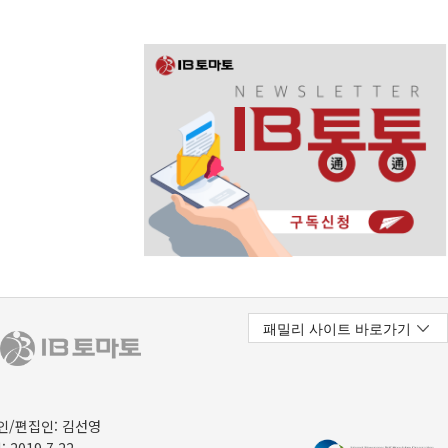
/편집인: 김선영
 2019.7.22