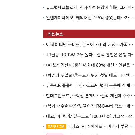
글로벌테크놀로지, 적자기업 몸값에 '대만 프리미엄
엘앤케이바이오, 해외채권 769억 쌓였는데…자회사 4곳 자본잠식
아워홈 떠난 구미현, 본느에 340억 베팅…가족 지배체제 구축
JB금융 RORWA 2% 돌파…실적 견인은 은
(AI 보험혁신)①생산성 최대 80% 개선…현실은 '실
(락업의 두얼굴)②공모가 뛰자 첫날 매도…FI 엑시트 전략 갈렸다
유증·CB 줄줄이 무산…코스닥 벌점 급증에 상폐
현대그린푸드, 수익성 본궤도…실적 개선에 주주환원까지
(약가 대수술)②약값 깎이자 R&D부터 축소…제약업계 비상경영 돌입
대교, 액면병합 앞두고도 '1000원 룰'
네패스, AI 수혜에도 레버리지 부담 여전
크레딧 시그널