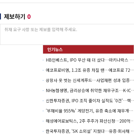
제보하기
0
HB인베스트, IPO 무산 때 더 샀다…마키나락스 투자 2.7배 회수
에코프로비엠, 1.2조 유증 차질 땐…에코프로 7270억 '
상장사 옷 벗는 신세계푸드…사업재편 성과 입증할까
NH농협생명, 금리상승에 취약한 재무구조…K-IC
신한투자증권, IPO 조직 줄이자 실적도 '0건'
'부채비율 955%' 계양전기, 유증 축소에 재무개선 효과 '뚝'
해성에어로보틱스, 2주 주주가 파산신청…200억 CB 
한국투자증권, 'SK 소외설' 지웠다…유증·회사채 