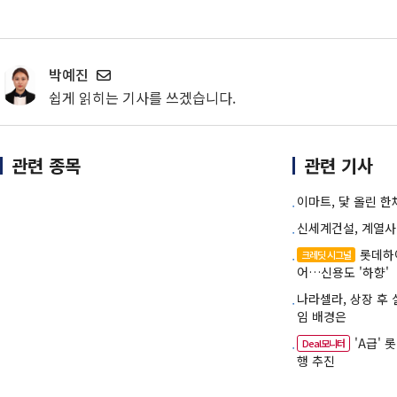
박예진
쉽게 읽히는 기사를 쓰겠습니다.
관련 종목
관련 기사
이마트, 닻 올린 
신세계건설, 계열사
롯데하
크레딧 시그널
어…신용도 '하향'
나라셀라, 상장 후 
임 배경은
'A급'
Deal모니터
행 추진