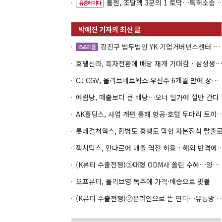
툴젠, 조달액 3분의 1 토막…특허소송 비용부터 챙긴다
유증레이다
강진구 법무법인 YK 기업거버넌스센터 센터장
IB&피플
호텔신라, 흑자전환에 배당 재개 기대감…삼성생명도 웃을까
CJ CGV, 올리브네트웍스 우선주 6개월 만에 상환…왜?
예림당, 매출보다 큰 배당…오너 일가에 절반 간다
AK홀딩스, 사업 개편 통해 항공·호텔 두마
롯데컬처웍스, 합병도 흥행도 막힌 자본잠식 탈출
젝시믹스, 안다르에 매출 역전 허용…
(K뷰티 수출전쟁)③대형 ODM사 쏠린 수혜…양극화 심화 우려
오프뷰티, 올리브영 독주에 가격·배송으로 맞불
(K뷰티 수출전쟁)②온라인으로 뜬 인디…유통망