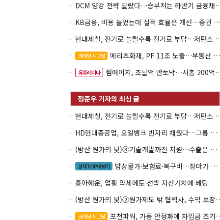
DCM 양강 전략 달랐다…승부처는 하
KB금융, 비용 늘었는데 실적 효율은 개선…증권 호황
현대제철, 전기로 늘릴수록 전기료 부담…
메리츠화재, PF 11조 노출…부동산 사업성 저하 우려
크레딧 시그널
썸에이지, 조달액 반토막…시총 200억 못 넘으면 철회
유증레이다
현대제철, 전기로 늘릴수록 전기료 부담…
HD현대중공업, 오일뱅크 빈자리 채웠다…그룹 배당 핵심축 부상
(방산 원가의 덫)③기술개발까진 지원…수출은 각자도생
밥상물가·보험료·복구비…장마가 내미는 청구서
경제TOP아보기
흥아해운, 업황 약세에도 선박 자산가치에 베팅
(방산 원가의 덫)②원가제도 밖 협력사, 
포천파워, 가동 안정화에 차입금 조기상환 속도
크레딧 시그널