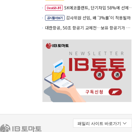
SK에코플랜트, 단기차입 58%에 선제 차환 카드
Deal모니터
감사위원 선임, 왜 '3%룰'이 적용될까
공시톺아보기
대한항공, 50조 항공기 교체전…보유 항공기가 조달 카드