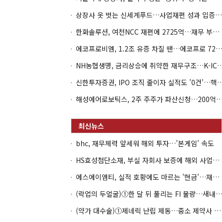
상장사 옷 벗는 신세계푸드…사업재편 성과 입증할까
한화솔루션, 여천NCC 재편에 2725억…재무 부담 커지나
에코프로비엠, 1.2조 유증 차질 땐…에코프로 7270억 '
NH농협생명, 금리상승에 취약한 재무구조…K-IC
신한투자증권, IPO 조직 줄이자 실적도 '0건'
해성에어로보틱스, 2주 주주가 파산신청…200억 CB 
bhc, 재무체력 앞세워 해외 투자…'본게임' 속도
HS효성첨단소재, 부실 자회사 보증에 해외 사업까지…부담 '가중'
에스에이엠티, 실적 호황에도 마르는 '현금'…재고·달러빚 부담 확대
(락업의 두얼굴)①한 달 뒤 풀리는 FI 물량…새내기주 오버행
(약가 대수술)①제네릭 난립 제동…중소 제약사 수익성 비상