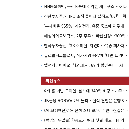
NH농협생명, 금리상승에 취약한 재무구조…K-IC
신한투자증권, IPO 조직 줄이자 실적도 '0건'
'부채비율 955%' 계양전기, 유증 축소에 재무개선 효과 '뚝'
해성에어로보틱스, 2주 주주가 파산신청…200억 CB 
한국투자증권, 'SK 소외설' 지웠다…유증·회사채 
글로벌테크놀로지, 적자기업 몸값에 '대만 프리미엄
엘앤케이바이오, 해외채권 769억 쌓였는데…자회사 4곳 자본잠식
아워홈 떠난 구미현, 본느에 340억 베팅…가족 지배체제 구축
JB금융 RORWA 2% 돌파…실적 견인은 은
(AI 보험혁신)①생산성 최대 80% 개선…현실은 '실
(락업의 두얼굴)②공모가 뛰자 첫날 매도…FI 엑시트 전략 갈렸다