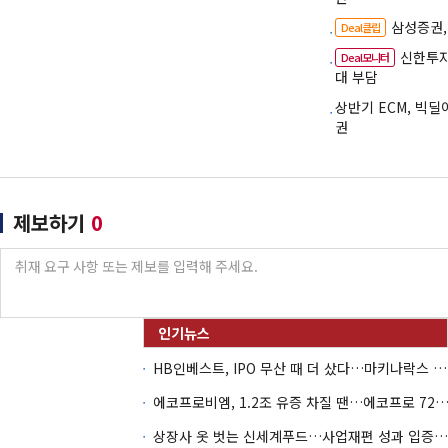
삼성증권,
Deal클립
신한투자
Deal모니터
대 부담
상반기 ECM, 빅딜
권
제보하기
0
HB인베스트, IPO 무산 때 더 샀다…마키나락스 투자 2.7배 회수
에코프로비엠, 1.2조 유증 차질 땐…에코프로 7270억 '
상장사 옷 벗는 신세계푸드…사업재편 성과 입증할까