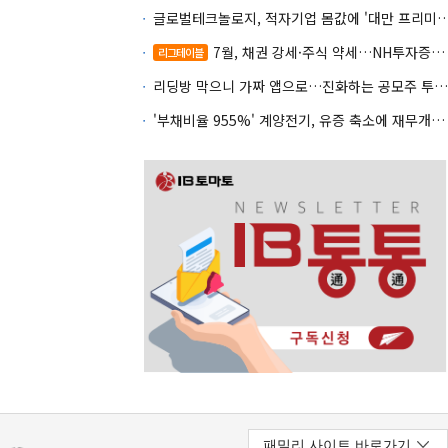
글로벌테크놀로지, 적자기업 몸값에 '대만 프리미엄
7월, 채권 강세·주식 약세…NH투자증권 DCM 2관왕
리그테이블
리딩방 막으니 가짜 앱으로…진화하는 공모주 투자사기
'부채비율 955%' 계양전기, 유증 축소에 재무개선 효과 '뚝'