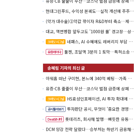
유증·CB 줄줄이 무산…코스닥 벌점 급증에 상폐
현대그린푸드, 수익성 본궤도…실적 개선에 주주환원까지
(약가 대수술)②약값 깎이자 R&D부터 축소…제약업계 비상경영 돌입
대교, 액면병합 앞두고도 '1000원 룰'
네패스, AI 수혜에도 레버리지 부담 여전
크레딧 시그널
툴젠, 조달액 3분의 1 토막…특허소송 비용부터 챙긴다
유증레이다
아워홈 떠난 구미현, 본느에 340억 베팅…가족 지배체제 구축
유증·CB 줄줄이 무산…코스닥 벌점 급증에 상폐
HS효성인포메이션, AI 투자 확대에 실적 체력 강화
크레딧 시그널
투자판단 공시, 무엇이 '중요한 경영사항'일까
공시톺아보기
롯데리츠, 회사채 발행…빠듯한 유동성 차환으로 대응
Deal모니터
DCM 양강 전략 달랐다…승부처는 하