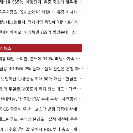
'부채비율 955%' 계양전기, 유증 축소에 재무개선 효과 '뚝'
한국투자증권, 'SK 소외설' 지웠다…유증·회사채 주관 연속 수임
글로벌테크놀로지, 적자기업 몸값에 '대만 프리미엄'…공모가 논란
엘앤케이바이오, 해외채권 769억 쌓였는데…자회사 4곳 자본잠식
아워홈 떠난 구미현, 본느에 340억 베팅…가족 지배체제 구축
JB금융 RORWA 2% 돌파…실적 견인은 은행 아닌 캐피탈
(AI 보험혁신)①생산성 최대 80% 개선…현실은 '실행 격차'
(락업의 두얼굴)②공모가 뛰자 첫날 매도…FI 엑시트 전략 갈렸다
HD현대엔솔, '한국판 IRA' 수혜 부상…세액공제 선택이 변수
유증·CB 줄줄이 무산…코스닥 벌점 급증에 상폐 압박
현대그린푸드, 수익성 본궤도…실적 개선에 주주환원까지
(약가 대수술)②약값 깎이자 R&D부터 축소…제약업계 비상경영 돌입