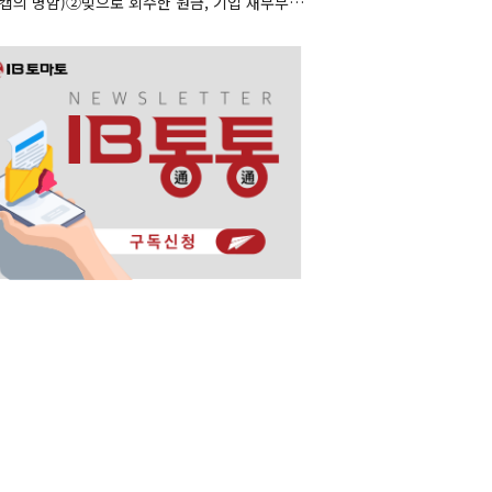
(리캡의 명암)②빚으로 회수한 원금, 기업 재무부담으로 남았다