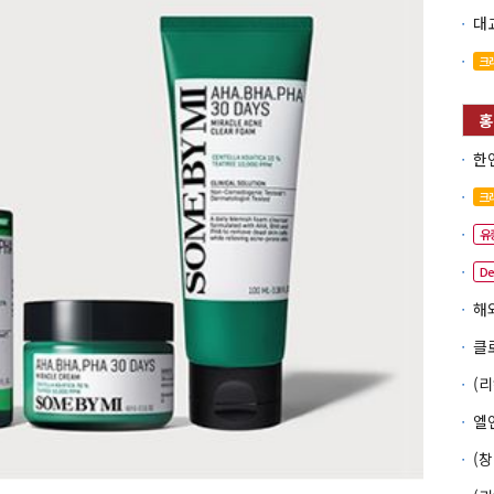
크
크
유
D