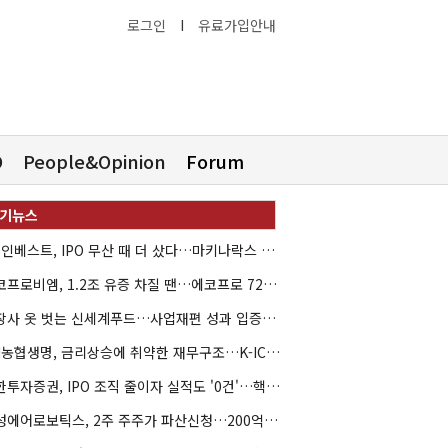
로그인
I
유료가입안내
O
People&Opinion
Forum
HB인베스트, IPO 무산 때 더 샀다…마키나락스 투자 2.7배 회수
에코프로비엠, 1.2조 유증 차질 땐…에코프로 7270억 '독박'
상장사 옷 벗는 신세계푸드…사업재편 성과 입증할까
NH농협생명, 금리상승에 취약한 재무구조…K-ICS 변동성 '주의보'
신한투자증권, IPO 조직 줄이자 실적도 '0건'…핵심 인력까지 이탈
해성에어로보틱스, 2주 주주가 파산신청…200억 CB 분쟁 확산