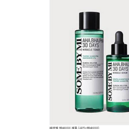
페렌벨 썸바이미 제품 (사진=썸바이미)