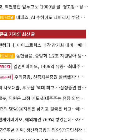
대교, 액면병합 앞두고도 '1000원 룰' 경고장…상장유지 시험대
네패스, AI 수혜에도 레버리지 부담 여전
레딧 시그널
한앤컴퍼니, 마이크로웍스 매각 장기화 대비…배당 회수판 깔았다
농협금융, 중앙회 1.2조 지원받아 생산적금융 확대
레딧 시그널
엘앤씨바이오, 1406억 유증…최대주주는 절반만 청약
증레이다
우리금융, 신종자본증권 발행했지만 차환금리 '부담'
eal모니터
해외 사모대출, 부도율 '역대 최고'…삼성증권 판매상품도 환매 불안
클로봇, 임원은 고점 매도·최대주주는 유증 외면…책임투자 도마
(리캡의 명암)③지분은 남기고 원금은 빼고…헤지펀드로 번진 리캡
엘앤케이바이오, 해외채권 769억 쌓였는데…자회사 4곳 자본잠식
(창간7주년 기획: 생산적금융의 명암)①국민성장펀드 자금흐름 해부