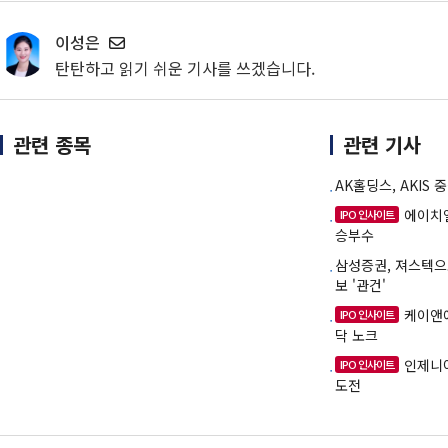
이성은
탄탄하고 읽기 쉬운 기사를 쓰겠습니다.
관련 종목
관련 기사
AK홀딩스, AKIS
에이치엘
IPO 인사이트
승부수
삼성증권, 져스텍으
보 '관건'
케이앤
IPO 인사이트
닥 노크
인제니아
IPO 인사이트
도전