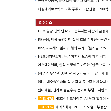
신한투자증권, IPO 조직 줄이자 실적도 '0건'
해성에어로보틱스, 2주 주주가 파산신청…200억 CB 
DCM 양강 전략 달랐다…승부처는 하
KB금융, 비용 늘었는데 실적 효율은 개선…증권 호황
bhc, 재무체력 앞세워 해외 투자…'본게임' 속도
HS효성첨단소재, 부실 자회사 보증에 해외 사업까지…부담 '가중'
에스에이엠티, 실적 호황에도 마르는 '현금'…재고·달러빚 부담 확대
(락업의 두얼굴)①한 달 뒤 풀리는 FI 물량…새내기주 오버행
(약가 대수술)①제네릭 난립 제동…중소 제약사 수익성 비상
현대제철, 전기로 늘릴수록 전기료 부담…
HS효성인포메이션, AI 투자 확대에 실적 체력 강화
크레딧 시그널
메리츠화재, PF 11조 노출…부동산 사업성 저하 우려
크레딧 시그널