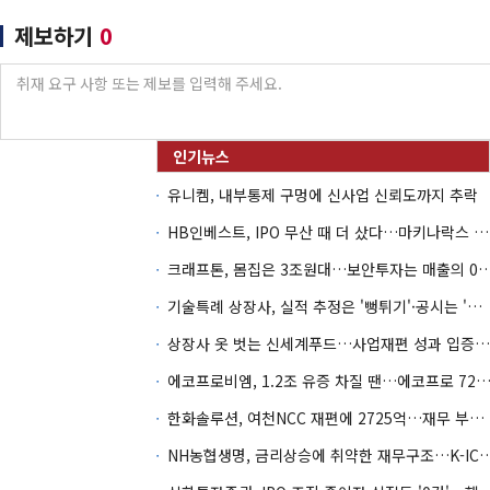
제보하기
0
유니켐, 내부통제 구멍에 신사업 신뢰도까지 추락
HB인베스트, IPO 무산 때 더 샀다…마키나락스 투자 2.7배 회수
크래프톤, 몸집은 3조원대…보안투자는 매
기술특례 상장사, 실적 추정은 '뻥튀기'·공시는 '누락'
상장사 옷 벗는 신세계푸드…사업재편 성과 입증할까
에코프로비엠, 1.2조 유증 차질 땐…에코프로 7270억 '
한화솔루션, 여천NCC 재편에 2725억…재무 부담 커지나
NH농협생명, 금리상승에 취약한 재무구조…K-IC