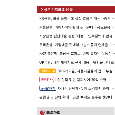
KB금융, 비용 늘었는데 실적 효율은 개선…증권 호황
수협은행, 비이자이익 확대 늦어진다…공모운용사 인가 연말로
지방은행 집단대출 성장 '제동'…입주절벽
우리은행, 기업대출 확대의 그늘…중기 연체율 10년 만에 최고
KB저축은행, 충당금 효과로 '반짝 흑
OK금융, 자산 재배치로 규제 대응…위험은 그대로
BNK캐피탈, 자동차금융이 끌고 부실여신이 발목
크레딧 시그널
LS, 실적 꺾인 자회사에 30억 수혈
유증레이다
자사주 신탁계약, 왜 소각까지 봐야 할까
공시톺아보기
은행권 금 신탁 확대…금값 빠져도 보수는 챙긴다